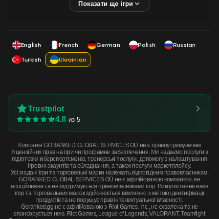
English
French
German
Polish
Russian
Turkish
Ukrainian
Trustpilot
4.8
из 5
Компанія GORANKED GLOBAL SERVICES OÜ не є правоутримувачем
ліцензійних прав на ігри чи програмне забезпечення. Ми надаємо послуги з
підготовки кіберспортсменів, тренерські послуги, допомогу з налаштування
ігрових акаунтів та обладнання, а також послуги маркетплейсу.
Усі згадані ігри та торговельні марки належать відповідним правовласникам.
GORANKED GLOBAL SERVICES OÜ не є афілійованою компанією, не
асоційована та не підтримується правовласниками ігор. Використання назв
ігор та торговельних марок здійснюється виключно з метою ідентифікації
продуктів та не порушує прав інтелектуальної власності.
Goranked.gg не є афілійованою з Riot Games, Inc., не схвалена та не
спонсорується нею. Riot Games, League of Legends, VALORANT, Teamfight