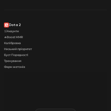
Dota 2
🛒Акаунти
🔥Boost MMR
Калібровка
Низький пріоритет
Буст Порядності
Тренування
Фарм жетонів