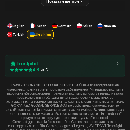
English
French
German
Polish
Russian
Turkish
Ukrainian
Trustpilot
4.8
из 5
Компанія GORANKED GLOBAL SERVICES OÜ не є правоутримувачем
ліцензійних прав на ігри чи програмне забезпечення. Ми надаємо послуги з
підготовки кіберспортсменів, тренерські послуги, допомогу з налаштування
ігрових акаунтів та обладнання, а також послуги маркетплейсу.
Усі згадані ігри та торговельні марки належать відповідним правовласникам.
GORANKED GLOBAL SERVICES OÜ не є афілійованою компанією, не
асоційована та не підтримується правовласниками ігор. Використання назв
ігор та торговельних марок здійснюється виключно з метою ідентифікації
продуктів та не порушує прав інтелектуальної власності.
Goranked.gg не є афілійованою з Riot Games, Inc., не схвалена та не
спонсорується нею. Riot Games, League of Legends, VALORANT, Teamfight