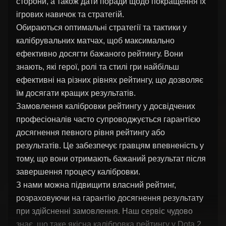
сторони, а також дати поради щодо покращення їх
ігрових навичок та стратегій.
Обираються оптимальні стратегії та тактики у
калібрувальних матчах, щоб максимально
ефективно досягти бажаного рейтингу. Вони
знають, які герої, ролі та стилі гри найбільш
ефективні на різних рівнях рейтингу, що дозволяє
їм досягати кращих результатів.
Замовлення калібровки рейтингу у досвідчених
професіоналів часто супроводжується гарантією
досягнення певного рівня рейтингу або
результатів. Це забезпечує гравцям впевненість у
тому, що вони отримають бажаний результат після
завершення процесу калібровки.
З нами можна підвищити власний рейтинг,
розраховуючи на гарантію досягнення результату
при здійсненні замовлення. Наш сервіс чудово
знає, що таке якісна калібровка рейтингу у Dota 2.