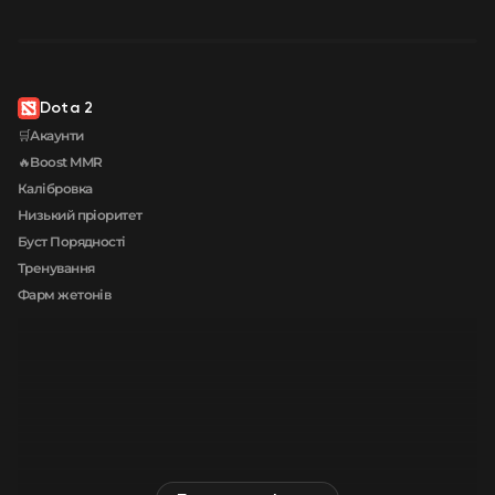
Dota 2
🛒Акаунти
🔥Boost MMR
Калібровка
Низький пріоритет
Буст Порядності
Тренування
Фарм жетонів