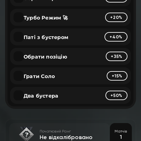
Турбо Режим 🚀
+20%
Паті з бустером
+40%
Обрати позіцію
+35%
Грати Соло
+15%
Два бустера
+50%
Початковий Ранг
Матчів
1
Не відкалібровано