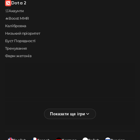
Dota 2
🛒Акаунти
🔥Boost MMR
Калібровка
Низький пріоритет
Буст Порядності
Тренування
Фарм жетонів