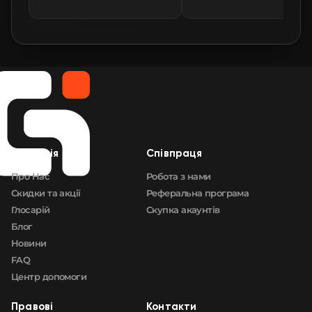
🛒
$55.10
FN
🛒
$55.10
FN
🛒
$55.19
FN
🛒
$55.19
FN
Компанія
Cпівпраця
🛒
$55.19
FN
Про Нас
Робота з нами
Скидки та акції
Реферальна програма
Глосарій
Скупка акаунтів
Блог
Новини
FAQ
Центр допомоги
Правові
Контакти