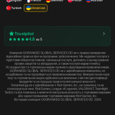
English
French
German
Polish
Russian
Turkish
Ukrainian
Trustpilot
4.8
из 5
Компанія GORANKED GLOBAL SERVICES OÜ не є правоутримувачем
ліцензійних прав на ігри чи програмне забезпечення. Ми надаємо послуги з
підготовки кіберспортсменів, тренерські послуги, допомогу з налаштування
ігрових акаунтів та обладнання, а також послуги маркетплейсу.
Усі згадані ігри та торговельні марки належать відповідним правовласникам.
GORANKED GLOBAL SERVICES OÜ не є афілійованою компанією, не
асоційована та не підтримується правовласниками ігор. Використання назв
ігор та торговельних марок здійснюється виключно з метою ідентифікації
продуктів та не порушує прав інтелектуальної власності.
Goranked.gg не є афілійованою з Riot Games, Inc., не схвалена та не
спонсорується нею. Riot Games, League of Legends, VALORANT, Teamfight
Tactics та вся повязана з ними інтелектуальна власність є торговими марками
або зареєстрованими торговими марками Riot Games, Inc.
Всі права захищені ©GORANKED GLOBAL SERVICES OÜ. 2026
★ Paracord Knife | Boreal Forest (Well-Worn) · Well-Worn
КУПИТЬ СЕЙЧАС