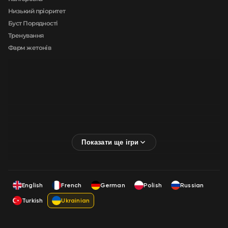
Низький пріоритет
Буст Порядності
Тренування
Фарм жетонів
English
French
German
Polish
Russian
Turkish
Ukrainian