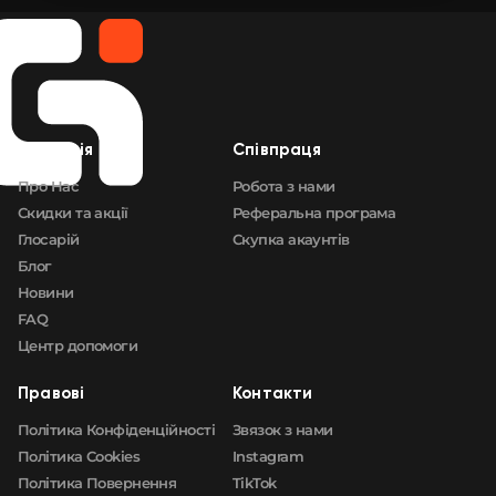
🛒
$3 256.67
FN
🛒
$3 256.67
FN
🛒
$3 284.89
FN
Компанія
Cпівпраця
🛒
$3 292.87
FN
Про Нас
Робота з нами
Скидки та акції
Реферальна програма
Глосарій
Скупка акаунтів
Блог
Новини
FAQ
Центр допомоги
Правові
Контакти
Політика Конфіденційності
Звязок з нами
Політика Cookies
Instagram
Політика Повернення
TikTok