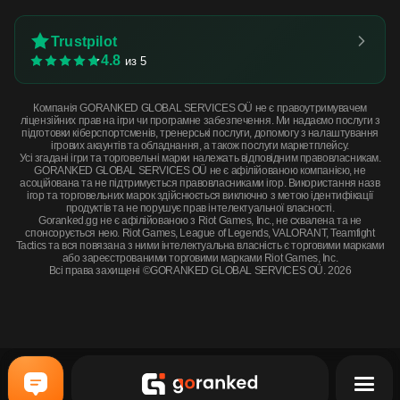
Trustpilot
4.8
из 5
Компанія GORANKED GLOBAL SERVICES OÜ не є правоутримувачем
ліцензійних прав на ігри чи програмне забезпечення. Ми надаємо послуги з
підготовки кіберспортсменів, тренерські послуги, допомогу з налаштування
ігрових акаунтів та обладнання, а також послуги маркетплейсу.
Усі згадані ігри та торговельні марки належать відповідним правовласникам.
GORANKED GLOBAL SERVICES OÜ не є афілійованою компанією, не
асоційована та не підтримується правовласниками ігор. Використання назв
ігор та торговельних марок здійснюється виключно з метою ідентифікації
продуктів та не порушує прав інтелектуальної власності.
Goranked.gg не є афілійованою з Riot Games, Inc., не схвалена та не
спонсорується нею. Riot Games, League of Legends, VALORANT, Teamfight
Tactics та вся повязана з ними інтелектуальна власність є торговими марками
або зареєстрованими торговими марками Riot Games, Inc.
Всі права захищені ©GORANKED GLOBAL SERVICES OÜ. 2026
★ Specialist Gloves | Crimson Kimono (Minimal Wear) · Minimal Wear
КУПИТЬ СЕЙЧАС
$3 111.93