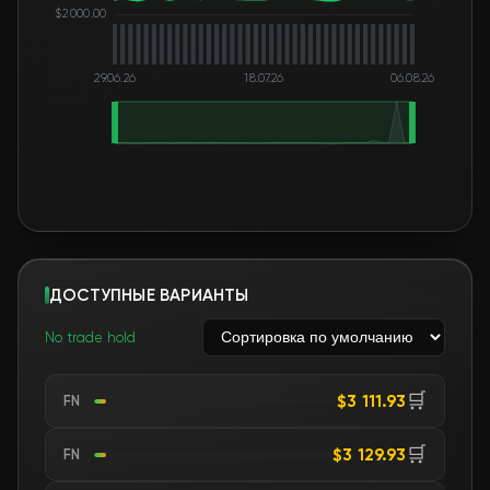
$2 000.00
29.06.26
18.07.26
06.08.26
ДОСТУПНЫЕ ВАРИАНТЫ
No trade hold
🛒
$3 111.93
FN
🛒
$3 129.93
FN