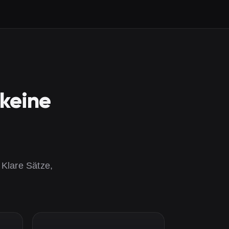
keine
 Klare Sätze,