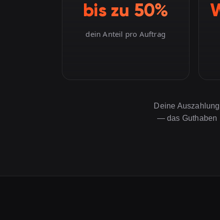
bis zu 50%
W
dein Anteil pro Auftrag
Deine Auszahlung 
— das Guthaben la