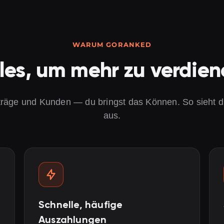
WARUM GORANKED
les, um mehr zu verdie
träge und Kunden — du bringst das Können. So sieht di
aus.
Schnelle, häufige
Auszahlungen