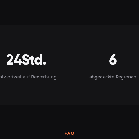
24Std.
6
ntwortzeit auf Bewerbung
abgedeckte Regionen
FAQ