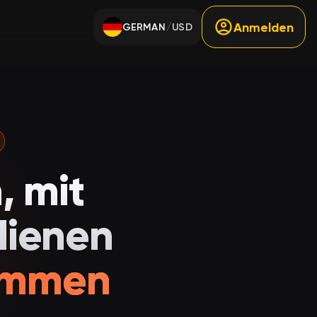
Anmelden
GERMAN
USD
/
, mit
dienen
kommen