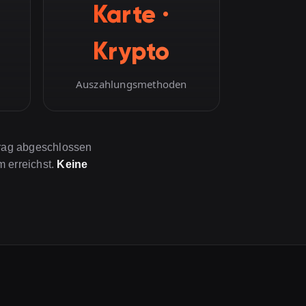
Karte ·
Krypto
Auszahlungsmethoden
ftrag abgeschlossen
m erreichst.
Keine