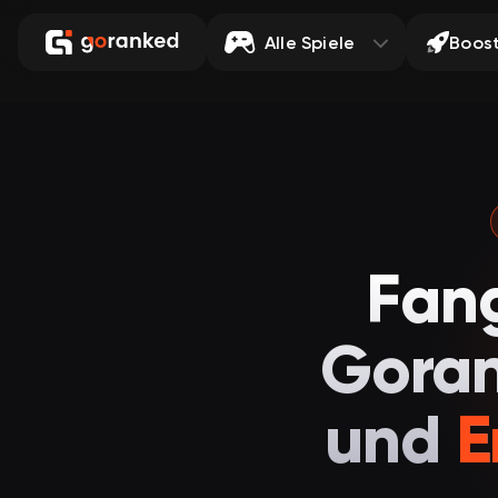
Alle Spiele
Boos
Fang
Goran
und
E