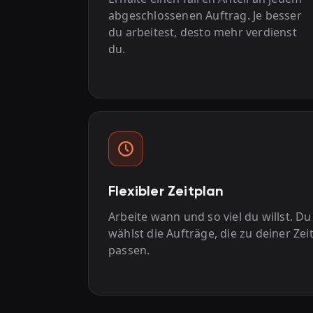
abgeschlossenen Auftrag. Je besser
du arbeitest, desto mehr verdienst
du.
Flexibler Zeitplan
Arbeite wann und so viel du willst. Du
wählst die Aufträge, die zu deiner Zei
passen.