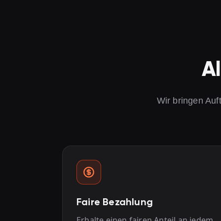
Al
Wir bringen Auf
Faire Bezahlung
Erhalte einen fairen Anteil an jedem