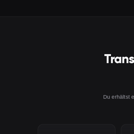
Tran
Du erhältst 