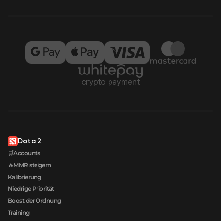
Dota 2
🛒Accounts
🔥MMR steigern
Kalibrierung
Niedrige Priorität
Boost der Ordnung
Training