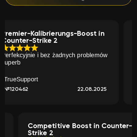
erungs-Boost in
Kalibrierungs-Boo
2
Competitive in C
2
 żadnych problemów
High quality service 
perfectly
AnnaBerlin
22.08.2025
№183416
Competitive Boo
2
Strike 2
erything as described