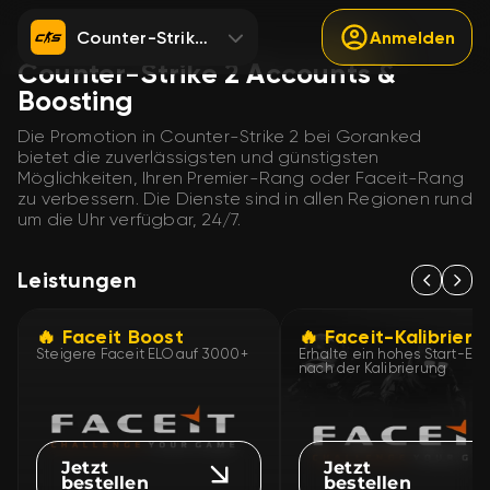
Counter-Strike 2
Anmelden
Counter-Strike 2 Accounts &
Boosting
Die Promotion in Counter-Strike 2 bei Goranked
bietet die zuverlässigsten und günstigsten
Möglichkeiten, Ihren Premier-Rang oder Faceit-Rang
zu verbessern. Die Dienste sind in allen Regionen rund
um die Uhr verfügbar, 24/7.
Leistungen
🔥 Faceit Boost
🔥 Faceit-Kalibrieru
Steigere Faceit ELO auf 3000+
Erhalte ein hohes Start-ELO
nach der Kalibrierung
Jetzt
Jetzt
bestellen
bestellen