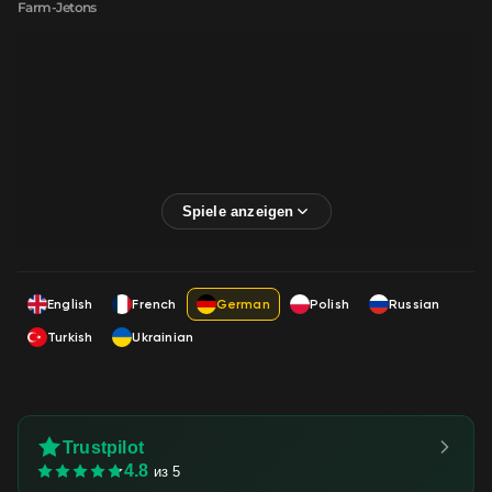
Farm-Jetons
English
French
German
Polish
Russian
Turkish
Ukrainian
Trustpilot
4.8
из 5