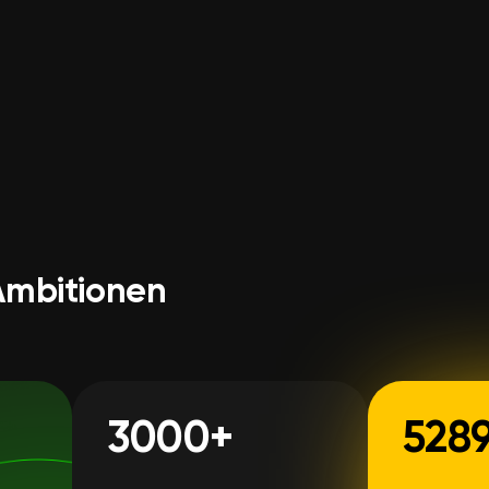
 Ambitionen
3000+
528