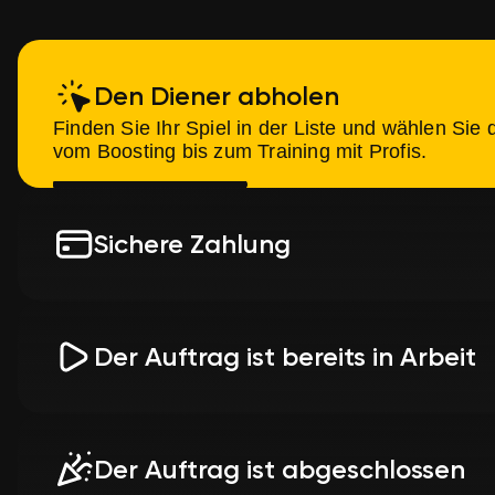
Den Diener abholen
Finden Sie Ihr Spiel in der Liste und wählen Sie
vom Boosting bis zum Training mit Profis.
Sichere Zahlung
Bezahlen Sie die Dienstleistung über unser sic
das die Vertraulichkeit Ihrer Daten garantiert.
Der Auftrag ist bereits in Arbeit
Ihr Auftrag wird sofort an erfahrene Spezialisten
weitergeleitet. Sie können den Status jederzeit v
Der Auftrag ist abgeschlossen