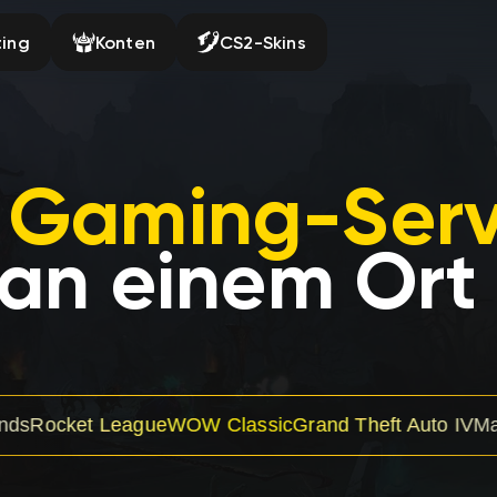
ting
Konten
CS2-Skins
e Gaming-Serv
an einem Ort
ague
WOW Classic
Grand Theft Auto IV
Mafia The Old C