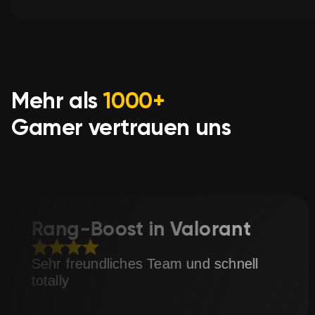
Genießen Sie das Ergebnis! Hinterlassen Sie ei
nehmen Sie an unseren Werbeaktionen und Bon
Mehr als
1000+
Gamer vertrauen uns
alorant
Qualifikations-B
League of Lege
 und schnell
Extrem schnelle Bearbeit
Support again