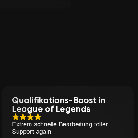
ne Bewertung und
usprogrammen teil.
oost in
Rang-Boost in V
nds
Fast boost and great pri
ung toller