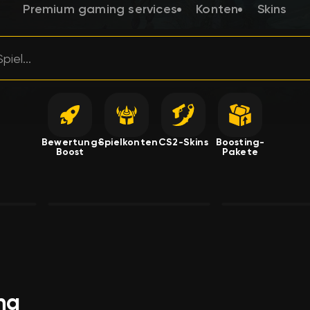
Premium gaming services
Konten
Skins
Bewertung-
Spielkonten
CS2-Skins
Boosting-
Boost
Pakete
ng