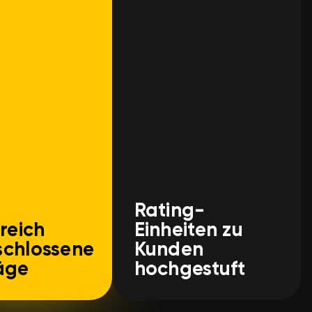
Rating-
reich
Einheiten zu
chlossene
Kunden
äge
hochgestuft