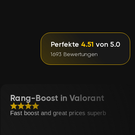
Perfekte
4.51
von 5.0
1693 Bewertungen
alorant
Steigerung der R
Siege von Valora
ces superb
Toller Service sehr schne
today