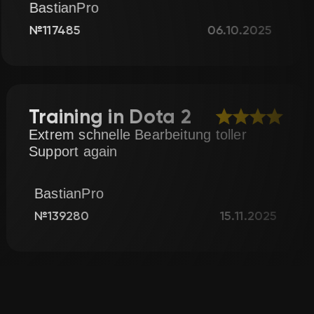
BluePhoenix
06.10.2025
№142249
st
Training in
team highly recommend
Extrem schnelle 
Support again
BastianPro
28.08.2025
№139280