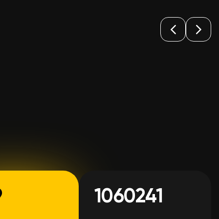
9
1060241