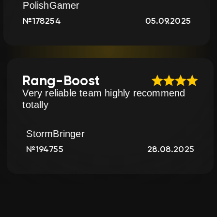
BastianPro
05.09.2025
№117485
st
Rang-Boo
e would order again
Very reliable 
totally
StormBringer
19.11.2025
№194755