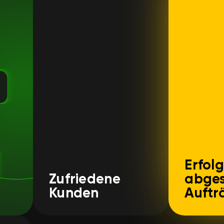
Erfolg
Zufriedene
abges
Kunden
Auftr