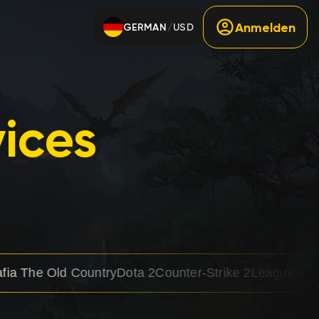
Anmelden
GERMAN
USD
/
ices
ountry
Dota 2
Counter-Strike 2
League of Legends
Valora