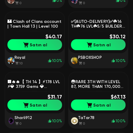
0%
0%
0
0
🏰 Clash of Clans account
✅[AUTO-DELIVERY]✅☘️16
| Town Hall 13 | Level 100
TH☘️76 LVL☘️5/5 BUILDERS
☘️HEROES 32/38/13/10/2
$40.17
☘️CHECK DESCRIPTION☘️
$30.12
Satın al
Satın al
Royal
PSBOXSHOP
100%
100%
10
0
🟨🔥🔥【 TH 14 】⚡178 LVL
😳RARE 3TH WITH LEVEL
⚡💎 3759 Gems 💎
87, MORE THAN 170,000
【Heroes -
TROOPS DONATED! 3,400
68/77/40/52/26】⚡⚡ 🟨🔥
$31.17
GEMS, RECONNECTING😳
$67.13
🔥
Satın al
Satın al
Sharli912
TaTar78
100%
100%
0
0