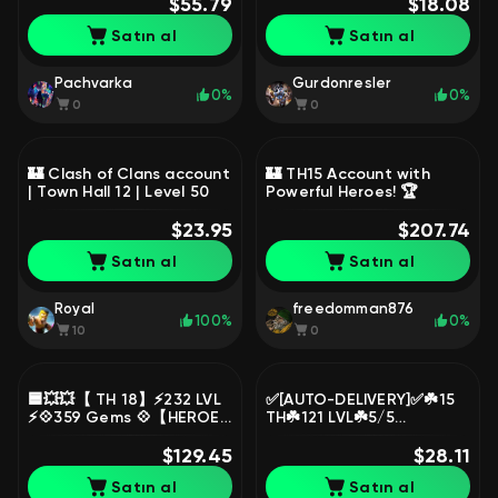
CHEAP✅✅
$55.79
✅AUTO-DELIVERY✅
$18.08
Satın al
Satın al
Pachvarka
Gurdonresler
0%
0%
0
0
🏰 Clash of Clans account
🏰 TH15 Account with
| Town Hall 12 | Level 50
Powerful Heroes! 🏆
$23.95
$207.74
Satın al
Satın al
Royal
freedomman876
100%
0%
10
0
🟦💥💥【 TH 18】⚡️232 LVL
✅[AUTO-DELIVERY]✅☘️15
⚡️💠359 Gems 💠【HEROES
TH☘️121 LVL☘️5/5
- 85/100/64/71/50/1】⚡️⚡️
BUILDERS☘️HEROES
🟦💥💥
$129.45
38/38/9/18/11☘️CHECK
$28.11
DESCRIPTION☘️
Satın al
Satın al