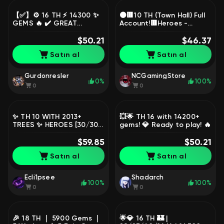
【✅】⚙️ 16 TH ⚡ 14300 ✨
⚫🟥10 TH (Town Hall) Full
GEMS 🔥 ✔️ GREAT
Account!🟥Heroes -
ACCOUNT! ✔️
40/40/20 ! / 1,500 Gems
$50.21
/ 5 Builders / With Mail
$46.37
Satın al
Satın al
Gurdonresler
NCGamingStore
0%
100%
0
0
✨ TH 10 WITH 2013+
💥🌟 TH 16 with 14200+
TREES ✨ HEROES [30/30]
gems! 💎 Ready to play! 🔥
💫
$59.85
$50.21
Satın al
Satın al
Ecli1psee
Shadarch
100%
100%
0
0
🎉 18 TH ｜ 5900 Gems ｜
🌟💎 16 TH 🏰 |