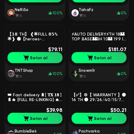
NeRiSo
TahaFz
100%
0%
0
0
【𝟭𝟴 TH】 ❰🌟FULL 𝟴𝟱%
⚡️AUTO DELIVERY⚡️TH 18🏰
🌟❱ 🟢【heroes-
TOP BASE🏰BH 10🏰 199 lvl
97/100/71/77/51】🟢【💪
🪙TOP ACCOUNT🪙
ARMOR💪】🟢【⚔️𝟴 EPIC
$79.11
LIFETIME WARRANTY🪙
$181.07
ARMORS⚔️】 ❰💚❱
Satın al
Satın al
TNTShop
Snowm1r
100%
0%
0
0
👑 Fast delivery 🔋[ 𝐓𝐗 𝟏𝟖 ]
【✅】⚙【 WARRANTY 】🟡
🔋🔥 [FULL RE-LINKING] 🔥
16 TH 🟡 29/26/40/15/7
Only yours, PHOTOS IN
🟡 DECORATION 🟡
DESCRIPTION ✅✅
$39.98
14600+ GEMS 🟡 132 LVL
$50.21
🟡 FULL ACCESS 🟡
Satın al
Satın al
BumbleBek
Pachvarka