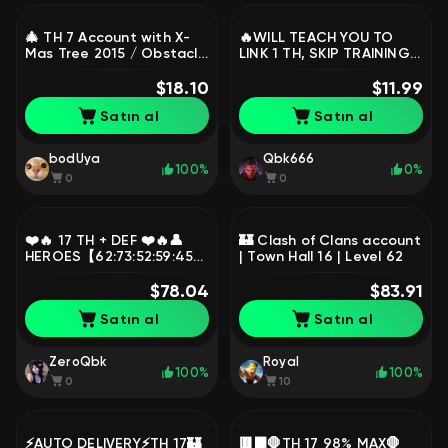
🎄 TH 7 Account with X-
🔥WILL TEACH YOU TO
Mas Tree 2015 / Obstacle
LINK 1 TH, SKIP TRAINING
2015
AND PLAY FREELY🔥
$18.10
SECRET METHOD🔥AUTO-
$11.99
DELIVERY🔥
Satın al
Satın al
bodUya
Qbk666
100%
0%
0
0
❤️🔥 17 TH + DEF ❤️🔥👤
🏰 Clash of Clans account
HEROES【62:73:52:59:45】
| Town Hall 16 | Level 62
👤🎀 26 SKINS 🎀⚔️ DON
SCENERY + PUMPED GEAR
$78.04
$83.91
Satın al
Satın al
ZeroQbk
Royal
100%
100%
0
10
⚡️AUTO DELIVERY⚡️TH 17🏰
🟥⬛🛑TH 17 98% MAX🛑