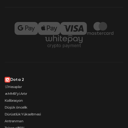
Dota 2
🛒Hesaplar
🔥MMR’yi Artır
Kalibrasyon
Düşük öncelik
Dürüstlük Yükseltmesi
Antrenman
Token çiftliği