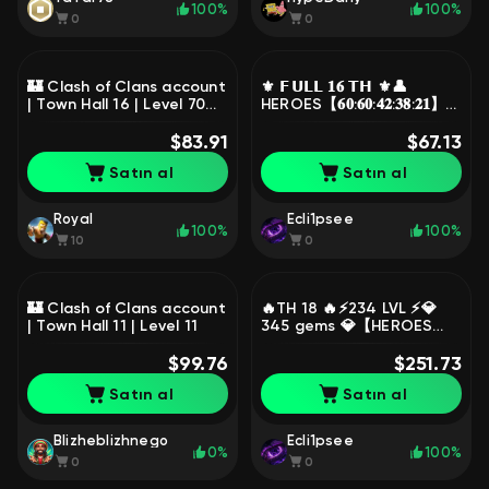
100%
100%
0
0
🏰 Clash of Clans account
⚜️ 𝗙𝗨𝗟𝗟 𝟏𝟔 𝗧𝗛 ⚜️👤
| Town Hall 16 | Level 70%
HEROES【𝟔𝟎:𝟔𝟎:𝟒𝟐:𝟑𝟖:𝟐𝟏】👤
FULL 16TH
🎭 SKINS 🎭⚔️ EPIC EQUIP
$83.91
+ TITAN ⚔️
$67.13
Satın al
Satın al
Royal
Ecli1psee
100%
100%
10
0
🏰 Clash of Clans account
🔥TH 18 🔥⚡234 LVL ⚡💎
| Town Hall 11 | Level 11
345 gems 💎【HEROES
-105|105|77|80|55 】⚡ ⚡
$99.76
$251.73
Satın al
Satın al
Blizheblizhnego
Ecli1psee
0%
100%
0
0