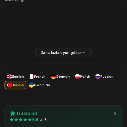
English
French
German
Polish
Russian
Turkish
Ukrainian
Trustpilot
4.8
из 5