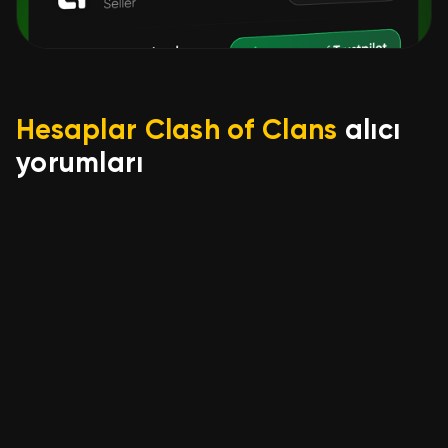
Hesaplar Clash of Clans
alıcı
yorumları
Valik Savchuk
17.07.2026
✅FULL 13TH✅🔴HEROES
54/56/40/24/8🔴🔵HERO
SKINS🔵
account set up quickly