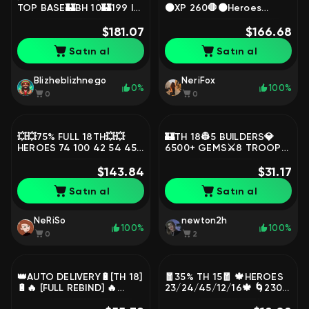
TOP BASE🏰BH 10🏰199 lvl
⚫XP 260🛑⚫Heroes
🪙OLD ACCOUNT🪙
Level-
ETERNAL WARRANTY🪙
$181.07
K100/Q100/MP85/W75/RC50
$166.68
🛑⚫With Gmail🛑Gems
Satın al
Satın al
160⚫Full Access🛑⬛🟥
Blizheblizhnego
NeriFox
0%
100%
0
0
💥💥75% FULL 18TH💥💥
🏰TH 18👷5 BUILDERS💎
HEROES 74 100 42 54 45
6500+ GEMS⚔8 TROOP
4💥💥11 EPIC ITEMS💥💥7
BOOST🟣4-6 EPIC GEAR
SKINS💥💥10 CCS💥💥5
$143.84
🏝BUILDER BASE 6-8🌍
$31.17
DECORATIONS💥💥
GLOBAL📈RUSH/MEDIUM
Satın al
Satın al
PROGRESSION⚡
NeRiSo
newton2h
100%
100%
0
2
👑AUTO DELIVERY🔋[TH 18]
🧧35% TH 15🧧 🍁HEROES
🔋🔥 [FULL REBIND] 🔥
23/24/45/12/16🍁 🌀230
Yours only, 6000+ GEMS,
Gems🌀 👑87 XP👑