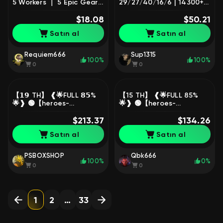
5 Workers ｜ 5 Epic Gear
29/27/40/16/6 | 14300+
｜ Level 93 🎮
GEMS 💥
$18.08
$50.21
Satın al
Satın al
Requiem666
Sup1315
100%
100%
0
0
【𝟭𝟵 TH】 ❰🌟FULL 𝟴𝟱%
【15 TH】 ❰🌟FULL 85%
🌟❱ 🟢【heroes-
🌟❱ 🟢【heroes-
98/100/70/78/50】🟢
85/87/59/60/31】🟢【👤7
【⚔️𝟴 EPIC GEAR⚔️】🟢
$213.37
SKINS👤】🟢【✨2
$134.26
【💎𝟭.𝟖K GEMS💎】 ❰💚❱
DONATIONS✨】 ❰💚❱
Satın al
Satın al
PSBOXSHOP
Qbk666
100%
0%
0
0
1
2
…
33