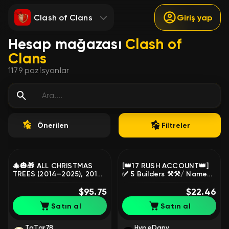
Clash of Clans
Giriş yap
Hesap mağazası
Clash of
Clans
1179
pozisyonlar
Önerilen
Filtreler
🎄🎃🎁 ALL CHRISTMAS
[👑17 RUSH ACCOUNT👑]
TREES (2014–2025), 2014
✅ 5 Builders ⚒️⚒️/ Name
HEADSTONE, INCREDIBLY
Change 💰💰 PERSONAL
RARE OLD ACCOUNT +
$95.75
ACCOUNT.
$22.46
BONUS🎁🎃🎄, 13 TH Main
Satın al
Satın al
Village, 10 TH Builder
TaTar78
HypeDany