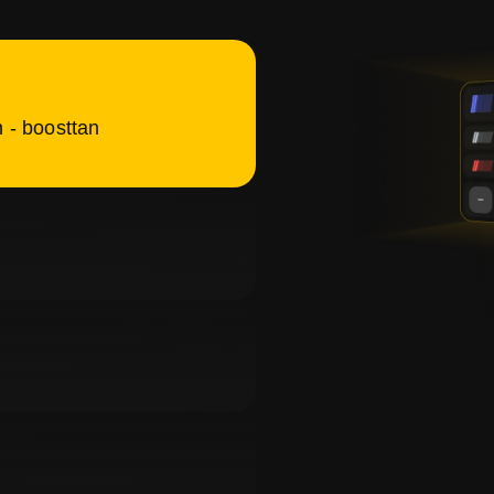
 - boosttan
n güvenli ödeme sistemimiz
Durumu her zaman takip