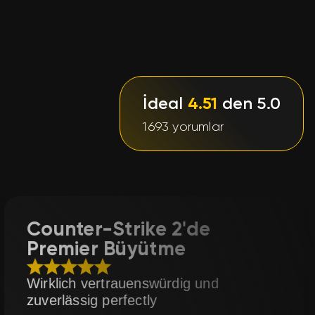
İdeal
4.51
den 5.0
1693 yorumlar
trike 2'de
Dota 2’de
Büyütme
Zaufany sprze
rauenswürdig und
rfectly