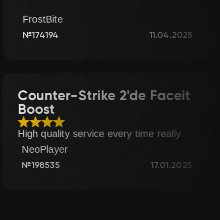
WolfRider
11.04.2025
№190443
n Botu
Counter-Strike 2'
Boost
elivery again
High quality service every 
NeoPlayer
06.03.2025
№198535