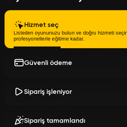
Hizmet seç
Listeden oyununuzu bulun ve doğru hizmeti seçin
profesyonellerle eğitime kadar.
Güvenli ödeme
Hizmeti, verilerinizin tam gizliliğini garanti ede
üzerinden ödeyin.
Sipariş işleniyor
Siparişiniz anında deneyimli uzmanlara iletilir. 
edebilirsiniz.
Sipariş tamamlandı