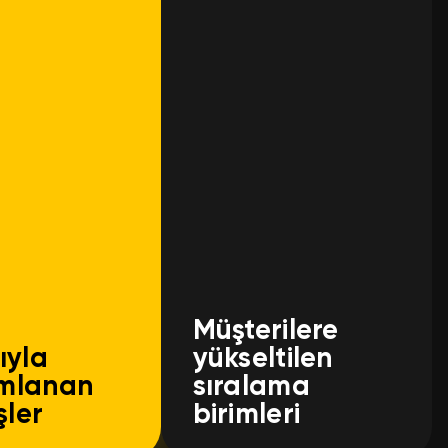
Müşterilere
ıyla
yükseltilen
mlanan
sıralama
şler
birimleri