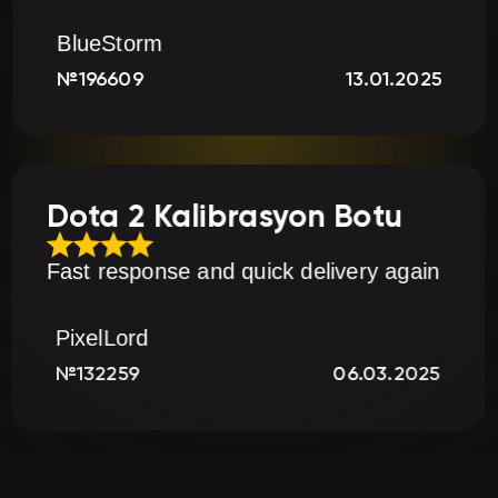
FrostBite
13.01.2025
№174194
n
Dota 2 Kalibrasyo
ng toller
Fast response and quick d
PixelLord
10.02.2025
№132259