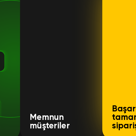
Başar
Memnun
tama
müşteriler
sipari