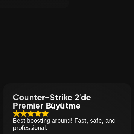
nyalarımıza ve bonus
trike 2'de
Counter-S
Büyütme
Premier 
 around! Fast, safe, and
Wirklich vert
zuverlässig pe