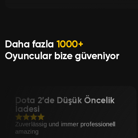
Sonucun tadını çıkarın! Yorum bırakın ve kampa
programlarımıza katılın.
Daha fazla
1000+
Oyuncular bize güveniyor
e Düşük Öncelik
Counter-S
Premier 
und immer professionell
Best boosting
professional.