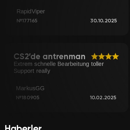
BlueStorm
30.10.2025
№196609
'de
CS2’de antrenma
ütme
Extrem schnelle Bearbeitu
Support really
iło again
MarkusGG
03.06.2025
№180905
Haberler