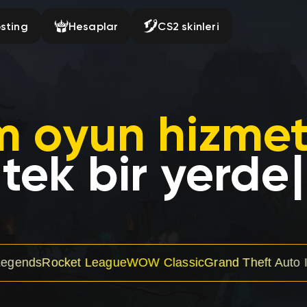
sting
Hesaplar
CS2 skinleri
 oyun hizmet
tek bir yerde
 League
WOW Classic
Grand Theft Auto IV
Mafia The Ol