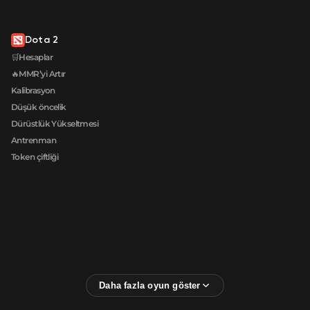
Dota 2
🛒Hesaplar
🔥MMR’yi Artır
Kalibrasyon
Düşük öncelik
Dürüstlük Yükseltmesi
Antrenman
Token çiftliği