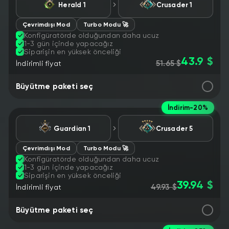
Herald 1
Сrusader 1
Çevrimdışı Mod
Turbo Modu 🚀
Konfigüratörde olduğundan daha ucuz
1-3 gün içinde yapacağız
Siparişin en yüksek önceliği
43.9 $
51.65 $
İndirimli fiyat
Büyütme paketi seç
İndirim
-20%
Guardian 1
Crusader 5
Çevrimdışı Mod
Turbo Modu 🚀
Konfigüratörde olduğundan daha ucuz
1-3 gün içinde yapacağız
Siparişin en yüksek önceliği
39.94 $
49.93 $
İndirimli fiyat
Büyütme paketi seç