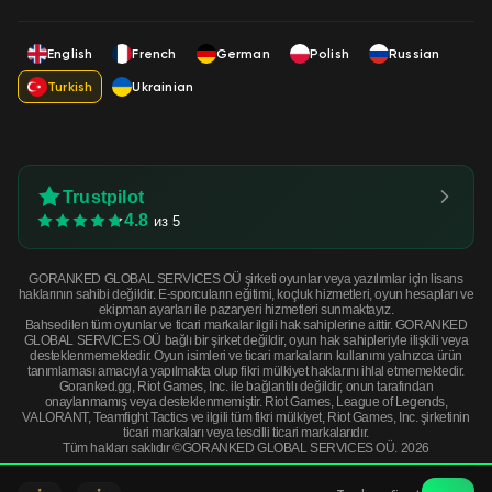
English
French
German
Polish
Russian
Turkish
Ukrainian
Trustpilot
4.8
из 5
GORANKED GLOBAL SERVICES OÜ şirketi oyunlar veya yazılımlar için lisans
haklarının sahibi değildir. E-sporcuların eğitimi, koçluk hizmetleri, oyun hesapları ve
ekipman ayarları ile pazaryeri hizmetleri sunmaktayız.
Bahsedilen tüm oyunlar ve ticari markalar ilgili hak sahiplerine aittir. GORANKED
GLOBAL SERVICES OÜ bağlı bir şirket değildir, oyun hak sahipleriyle ilişkili veya
desteklenmemektedir. Oyun isimleri ve ticari markaların kullanımı yalnızca ürün
tanımlaması amacıyla yapılmakta olup fikri mülkiyet haklarını ihlal etmemektedir.
Goranked.gg, Riot Games, Inc. ile bağlantılı değildir, onun tarafından
onaylanmamış veya desteklenmemiştir. Riot Games, League of Legends,
VALORANT, Teamfight Tactics ve ilgili tüm fikri mülkiyet, Riot Games, Inc. şirketinin
ticari markaları veya tescilli ticari markalarıdır.
Tüm hakları saklıdır ©GORANKED GLOBAL SERVICES OÜ. 2026