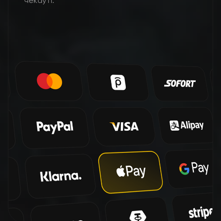
чекауті.