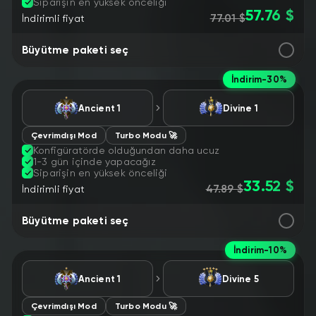
Siparişin en yüksek önceliği
57.76 $
77.01 $
İndirimli fiyat
Büyütme paketi seç
İndirim
-30%
Ancient 1
Divine 1
Çevrimdışı Mod
Turbo Modu 🚀
Konfigüratörde olduğundan daha ucuz
1-3 gün içinde yapacağız
Siparişin en yüksek önceliği
33.52 $
47.89 $
İndirimli fiyat
Büyütme paketi seç
İndirim
-10%
Ancient 1
Divine 5
Çevrimdışı Mod
Turbo Modu 🚀