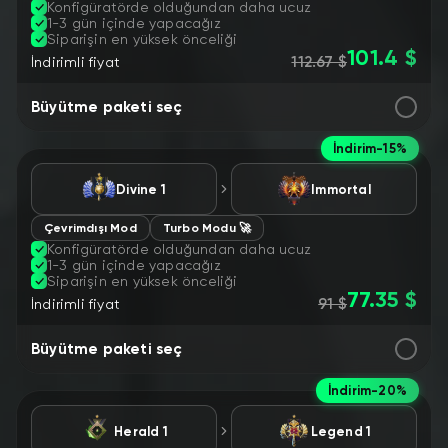
Konfigüratörde olduğundan daha ucuz
1-3 gün içinde yapacağız
Siparişin en yüksek önceliği
101.4 $
112.67 $
İndirimli fiyat
Büyütme paketi seç
İndirim
-15%
Divine 1
Immortal
Çevrimdışı Mod
Turbo Modu 🚀
Konfigüratörde olduğundan daha ucuz
1-3 gün içinde yapacağız
Siparişin en yüksek önceliği
77.35 $
91 $
İndirimli fiyat
Büyütme paketi seç
İndirim
-20%
Herald 1
Legend 1