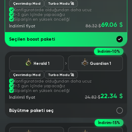
Çevrimdışı Mod
Turbo Modu 🚀
Konfigüratörde olduğundan daha ucuz
1-3 gün içinde yapacağız
Siparişin en yüksek önceliği
69.06 $
86.32 $
İndirimli fiyat
Seçilen boost paketi
İndirim
-10%
Herald 1
Guardian 1
Çevrimdışı Mod
Turbo Modu 🚀
Konfigüratörde olduğundan daha ucuz
1-3 gün içinde yapacağız
Siparişin en yüksek önceliği
22.34 $
24.82 $
İndirimli fiyat
Büyütme paketi seç
İndirim
-15%