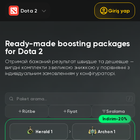
Dota 2
Giriş yap
Ready-made boosting packages
for Dota 2
Отримай бажаний результат швидше та дешевше —
вигідні комплекти з великою знижкою у порівнянні з
індивідуальним замовленням у конфігураторі.
/
Rütbe
Fiyat
Sıralama
İndirim
-20%
Herald 1
Archon 1