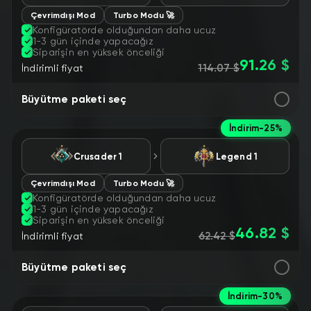
Çevrimdışı Mod
Turbo Modu 🚀
Konfigüratörde olduğundan daha ucuz
1-3 gün içinde yapacağız
Siparişin en yüksek önceliği
91.26 $
114.07 $
İndirimli fiyat
Büyütme paketi seç
İndirim
-25%
Сrusader 1
Legend 1
Çevrimdışı Mod
Turbo Modu 🚀
Konfigüratörde olduğundan daha ucuz
1-3 gün içinde yapacağız
Siparişin en yüksek önceliği
46.82 $
62.42 $
İndirimli fiyat
Büyütme paketi seç
İndirim
-30%