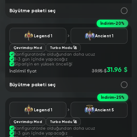
Büyütme paketi seç
İndirim
-20%
Legend 1
Ancient 1
Çevrimdışı Mod
Turbo Modu 🚀
Konfigüratörde olduğundan daha ucuz
1-3 gün içinde yapacağız
Siparişin en yüksek önceliği
31.96 $
39.95 $
İndirimli fiyat
Büyütme paketi seç
İndirim
-25%
Legend 1
Аncient 5
Çevrimdışı Mod
Turbo Modu 🚀
Konfigüratörde olduğundan daha ucuz
1-3 gün içinde yapacağız