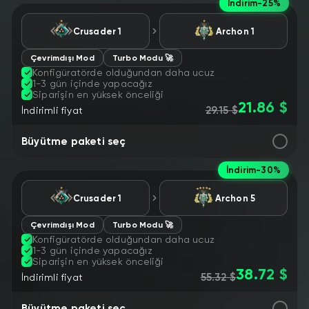
İndirim
-25%
Сrusader 1
Archon 1
Çevrimdışı Mod
Turbo Modu 🚀
Konfigüratörde olduğundan daha ucuz
1-3 gün içinde yapacağız
Siparişin en yüksek önceliği
21.86 $
29.15 $
İndirimli fiyat
Büyütme paketi seç
İndirim
-30%
Сrusader 1
Аrchon 5
Çevrimdışı Mod
Turbo Modu 🚀
Konfigüratörde olduğundan daha ucuz
1-3 gün içinde yapacağız
Siparişin en yüksek önceliği
38.72 $
55.32 $
İndirimli fiyat
Büyütme paketi seç