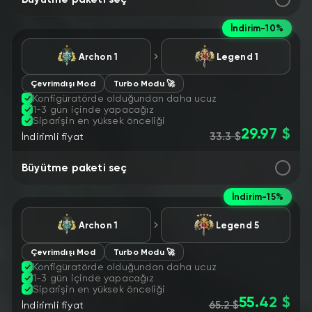
İndirim
-10%
Archon 1
Legend 1
Çevrimdışı Mod
Turbo Modu 🚀
Konfigüratörde olduğundan daha ucuz
1-3 gün içinde yapacağız
Siparişin en yüksek önceliği
29.97 $
33.3 $
İndirimli fiyat
Büyütme paketi seç
İndirim
-15%
Archon 1
Legend 5
Çevrimdışı Mod
Turbo Modu 🚀
Konfigüratörde olduğundan daha ucuz
1-3 gün içinde yapacağız
Siparişin en yüksek önceliği
55.42 $
65.2 $
İndirimli fiyat