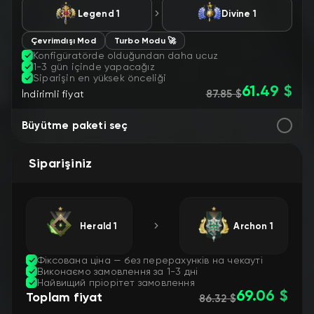
Legend 1
Divine 1
Çevrimdışı Mod
Turbo Modu 🚀
Konfigüratörde olduğundan daha ucuz
1-3 gün içinde yapacağız
Siparişin en yüksek önceliği
61.49 $
87.85 $
İndirimli fiyat
Büyütme paketi seç
Siparişiniz
Herald 1
Archon 1
Фіксована ціна — без перерахунків на чекауті
Виконаємо замовлення за 1-3 дні
Найвищий пріорітет замовлення
69.06 $
Toplam fiyat
86.32 $