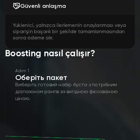
Güvenli anlaşma
Yüklenici, yalnızca ilerlemenin onaylanması veya
siparişin başarılı bir şekilde tamamlanmasından
sonra ödeme alır.
Boosting nasıl çalışır?
Adım 1
Оберіть пакет
Виберіть готовий набір буста з потрібним
діапазоном рангів за вигідною фіксованою
ціною.