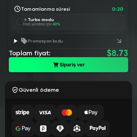
Tamamlanma süresi
0:20
Turbo modu
Hızlı yürütme için
40%
Promosyon kodu
$
8.73
Toplam fiyat:
Sipariş ver
Güvenli ödeme