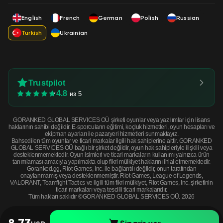
English
French
German
Polish
Russian
Turkish
Ukrainian
Trustpilot
4.8
из 5
GORANKED GLOBAL SERVICES OÜ şirketi oyunlar veya yazılımlar için lisans
haklarının sahibi değildir. E-sporcuların eğitimi, koçluk hizmetleri, oyun hesapları ve
ekipman ayarları ile pazaryeri hizmetleri sunmaktayız.
Bahsedilen tüm oyunlar ve ticari markalar ilgili hak sahiplerine aittir. GORANKED
GLOBAL SERVICES OÜ bağlı bir şirket değildir, oyun hak sahipleriyle ilişkili veya
desteklenmemektedir. Oyun isimleri ve ticari markaların kullanımı yalnızca ürün
tanımlaması amacıyla yapılmakta olup fikri mülkiyet haklarını ihlal etmemektedir.
Goranked.gg, Riot Games, Inc. ile bağlantılı değildir, onun tarafından
onaylanmamış veya desteklenmemiştir. Riot Games, League of Legends,
VALORANT, Teamfight Tactics ve ilgili tüm fikri mülkiyet, Riot Games, Inc. şirketinin
ticari markaları veya tescilli ticari markalarıdır.
Tüm hakları saklıdır ©GORANKED GLOBAL SERVICES OÜ. 2026
8.73
Sipariş ver