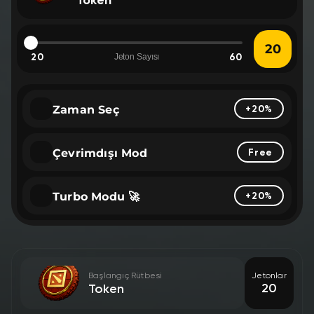
20
60
Jeton Sayısı
Zaman Seç
+20%
Çevrimdışı Mod
Free
Turbo Modu 🚀
+20%
Başlangıç Rütbesi
Jetonlar
20
Token