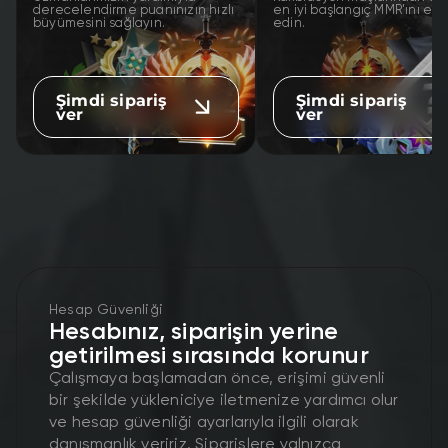
derecelendirme puanınızın hızlı
en iyi başlangıç MMR’ını eld
büyümesini sağlayın.
edin.
Şimdi sipariş
Şimdi sipariş
ver
ver
Hesap Güvenliği
Hesabınız, siparişin yerine
getirilmesi sırasında korunur
Çalışmaya başlamadan önce, erişimi güvenli
bir şekilde yükleniciye iletmenize yardımcı olur
ve hesap güvenliği ayarlarıyla ilgili olarak
danışmanlık veririz. Siparişlere yalnızca