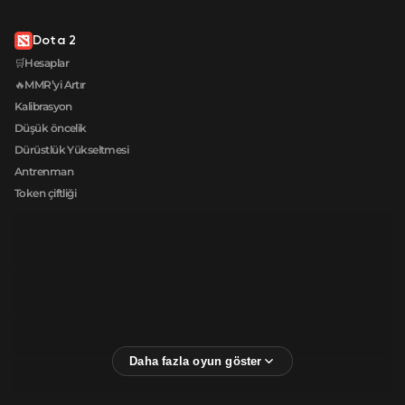
Dota 2
🛒Hesaplar
🔥MMR’yi Artır
Kalibrasyon
Düşük öncelik
Dürüstlük Yükseltmesi
Antrenman
Token çiftliği