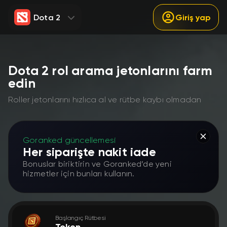
Dota 2
Giriş yap
Dota 2 rol arama jetonlarını farm
edin
Roller jetonlarını hızlıca al ve rütbe kaybı olmadan
Goranked güncellemesi
Her siparişte nakit iade
Bonuslar biriktirin ve Goranked’de yeni
hizmetler için bunları kullanın.
Başlangıç Rütbesi
Token