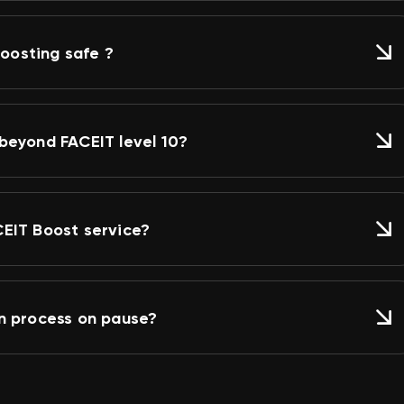
boosting safe ?
 beyond FACEIT level 10?
CEIT Boost service?
in process on pause?