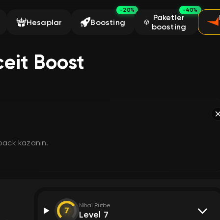
-20%
-40%
Paketler
Hesaplar
Boosting
boosting
ceit Boost
hback kazanın.
Nihai Rütbe
Level 7