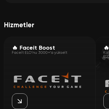
Hizmetler
🔥 Faceit Boost

Faceit ELO’nu 3000+’a yükselt
Ka
EL