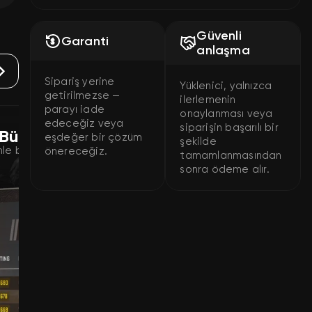
Güvenli
Garanti
anlaşma
Sipariş yerine
Yüklenici, yalnızca
getirilmezse —
ilerlemenin
parayı iade
onaylanması veya
edeceğiz veya
siparişin başarılı bir
 Büyütme
Rekabetçi Yük
eşdeğer bir çözüm
şekilde
le birlikte Premier’da
En sevdiğin haritada 
önereceğiz.
tamamlanmasından
rütbeyi al!
sonra ödeme alır.