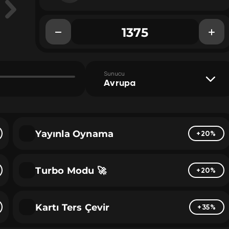
Sunucu
Avrupa
Yayınla Oynama
+20%
Turbo Modu 🚀
+20%
Kartı Ters Çevir
+35%