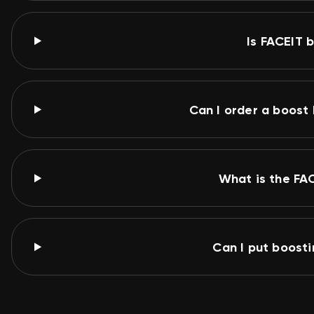
Is FACEIT 
Can I order a boost
What is the FA
Can I put boost