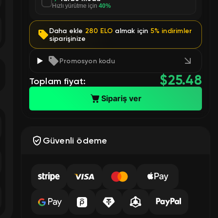
Hızlı yürütme için
40%
Daha ekle
280 ELO
almak için
5% indirimler
siparişinize
Promosyon kodu
$
25.48
Toplam fiyat:
Sipariş ver
Güvenli ödeme