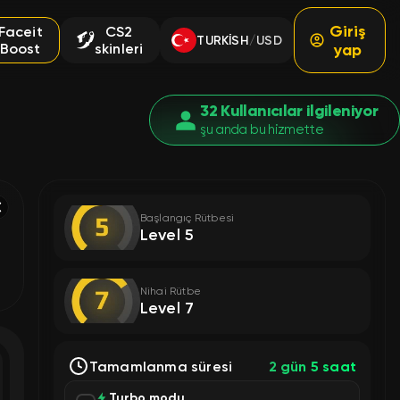
Giriş
Faceit
CS2
TURKISH
USD
/
Boost
skinleri
yap
32 Kullanıcılar ilgileniyor
şu anda bu hizmette
Başlangıç Rütbesi
Level 5
Nihai Rütbe
Level 7
Tamamlanma süresi
2 gün 5 saat
Turbo modu