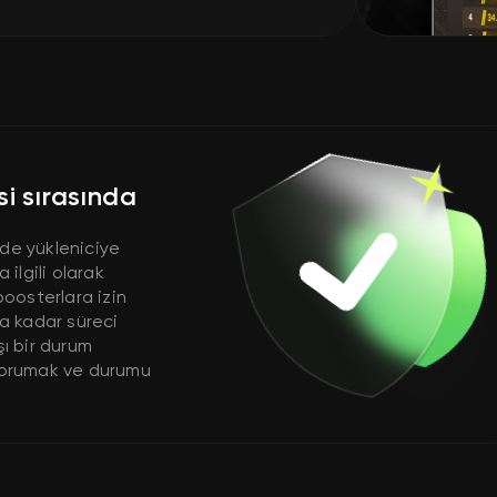
si sırasında
lde yükleniciye
 ilgili olarak
boosterlara izin
a kadar süreci
şı bir durum
 korumak ve durumu