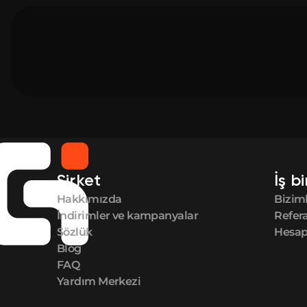
Şirket
İş bi
Hakkımızda
Biziml
İndirimler ve kampanyalar
Refer
Sözlük
Hesap 
Blog
FAQ
Yardım Merkezi