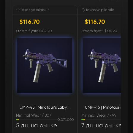
🛒
$120.70
FN
Takas yapılabilir
Takas yapılabilir
$116.70
$116.70
🛒
$120.80
FN
Steam fiyatı: $104.20
Steam fiyatı: $104.20
🛒
$120.80
FN
🛒
$121.14
FN
🛒
$124.28
FN
🛒
$124.66
FN
🛒
$124.66
FN
UMP-45 | Minotaur's Labyrinth (Minimal Wear)
UMP-45 | Minota
🛒
$124.66
FN
Minimal Wear / 807
Minimal Wear / 494
0.071000
0.08
🛒
$124.66
FN
5 дн. на рынке
7 дн. на рынке