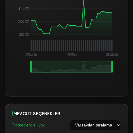
$110.00
$100.00
$90.00
29.06.26
19.07.26
08.08.26
MEVCUT SEÇENEKLER
Ticaret engeli yok