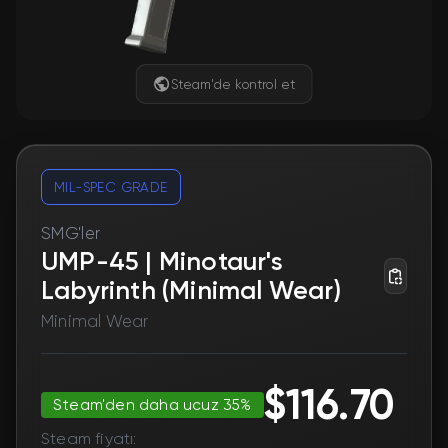
Steam'de kontrol et
MIL-SPEC GRADE
SMG'ler
UMP-45 | Minotaur's
Labyrinth (Minimal Wear)
Minimal Wear
$116.70
Steam'den daha ucuz 35%
Steam fiyatı: