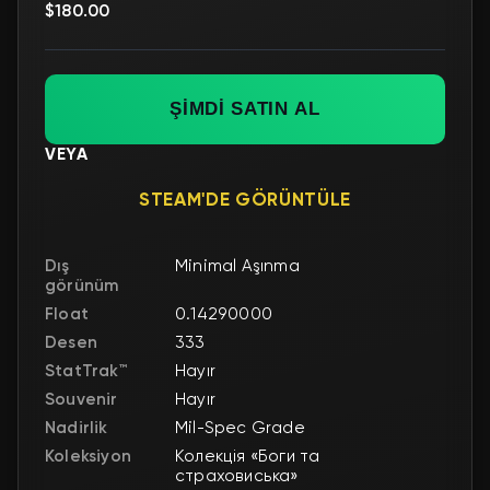
$180.00
ŞİMDİ SATIN AL
VEYA
STEAM'DE GÖRÜNTÜLE
Dış
Minimal Aşınma
görünüm
Float
0.14290000
Desen
333
StatTrak™
Hayır
Souvenir
Hayır
Nadirlik
Mil-Spec Grade
Koleksiyon
Колекція «Боги та
страховиська»