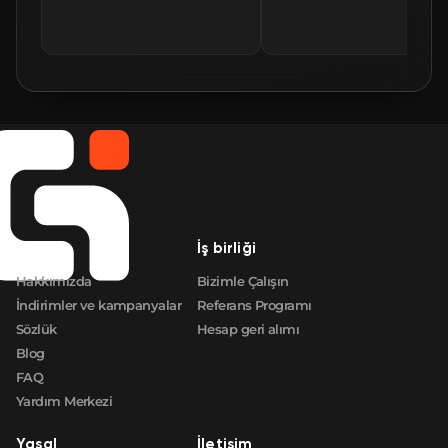
🛒
$130.73
FN
🛒
$130.73
FN
🛒
$130.73
FN
🛒
$130.73
FN
🛒
$133.81
FN
Şirket
İş birliği
🛒
$140.81
FN
Hakkımızda
Bizimle Çalışın
İndirimler ve kampanyalar
Referans Programı
Sözlük
Hesap geri alımı
Blog
FAQ
Yardım Merkezi
Yasal
İletişim