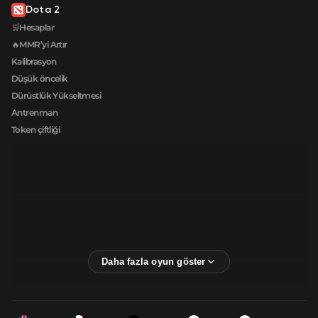
Dota 2
🛒Hesaplar
🔥MMR’yi Artır
Kalibrasyon
Düşük öncelik
Dürüstlük Yükseltmesi
Antrenman
Token çiftliği