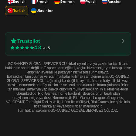
English
French
German
Polish
Russian
Turkish
Ukrainian
Trustpilot
4.8
из 5
GORANKED GLOBAL SERVICES OÜ şirketi oyunlar veya yazılımlar için lisans
haklarının sahibi değildir. E-sporcuların eğitimi, koçluk hizmetleri, oyun hesapları ve
ekipman ayarları ile pazaryeri hizmetleri sunmaktayız.
Bahsedilen tüm oyunlar ve ticari markalar ilgili hak sahiplerine aittir. GORANKED
GLOBAL SERVICES OÜ bağlı bir şirket değildir, oyun hak sahipleriyle ilişkili veya
desteklenmemektedir. Oyun isimleri ve ticari markaların kullanımı yalnızca ürün
tanımlaması amacıyla yapılmakta olup fikri mülkiyet haklarını ihlal etmemektedir.
Goranked.gg, Riot Games, Inc. ile bağlantılı değildir, onun tarafından
onaylanmamış veya desteklenmemiştir. Riot Games, League of Legends,
VALORANT, Teamfight Tactics ve ilgili tüm fikri mülkiyet, Riot Games, Inc. şirketinin
ticari markaları veya tescilli ticari markalarıdır.
Tüm hakları saklıdır ©GORANKED GLOBAL SERVICES OÜ. 2026
UMP-45 | Minotaur's Labyrinth (Minimal Wear) · Minimal Wear
ŞİMDİ SATIN AL
$116.70