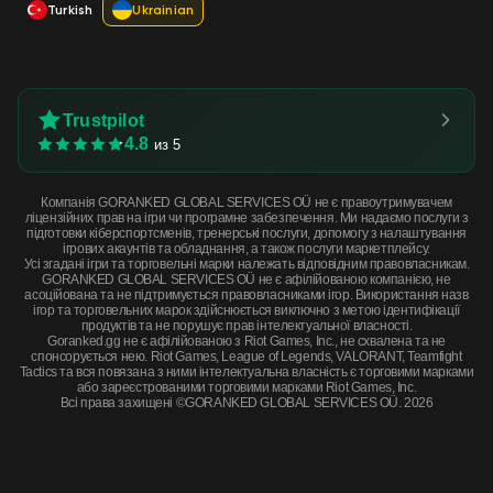
Turkish
Ukrainian
Trustpilot
4.8
из 5
Компанія GORANKED GLOBAL SERVICES OÜ не є правоутримувачем
ліцензійних прав на ігри чи програмне забезпечення. Ми надаємо послуги з
підготовки кіберспортсменів, тренерські послуги, допомогу з налаштування
ігрових акаунтів та обладнання, а також послуги маркетплейсу.
Усі згадані ігри та торговельні марки належать відповідним правовласникам.
GORANKED GLOBAL SERVICES OÜ не є афілійованою компанією, не
асоційована та не підтримується правовласниками ігор. Використання назв
ігор та торговельних марок здійснюється виключно з метою ідентифікації
продуктів та не порушує прав інтелектуальної власності.
Goranked.gg не є афілійованою з Riot Games, Inc., не схвалена та не
спонсорується нею. Riot Games, League of Legends, VALORANT, Teamfight
Tactics та вся повязана з ними інтелектуальна власність є торговими марками
або зареєстрованими торговими марками Riot Games, Inc.
Всі права захищені ©GORANKED GLOBAL SERVICES OÜ. 2026
AWP | CMYK (Field-Tested) · Field-Tested
КУПИТЬ СЕЙЧАС
$205.07