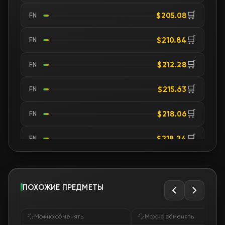
🛒
$205.08
FN
🛒
$210.84
FN
🛒
$212.28
FN
🛒
$215.63
FN
🛒
$218.06
FN
🛒
$218.24
FN
🛒
$218.86
FN
🛒
ПОХОЖИЕ ПРЕДМЕТЫ
$219.67
FN
🛒
$220.00
FN
Можно обменять
Можно обменять