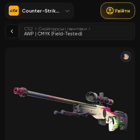
Counter-Strike 2
Увійти
CS2
Снайперські гвинтівки
AWP | CMYK (Field-Tested)