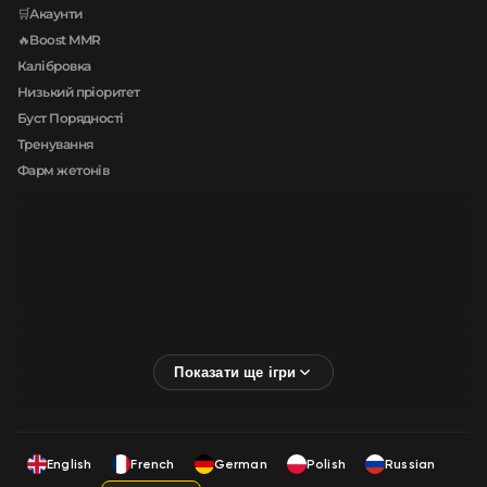
🛒Акаунти
🔥Boost MMR
Калібровка
Низький пріоритет
Буст Порядності
Тренування
Фарм жетонів
English
French
German
Polish
Russian