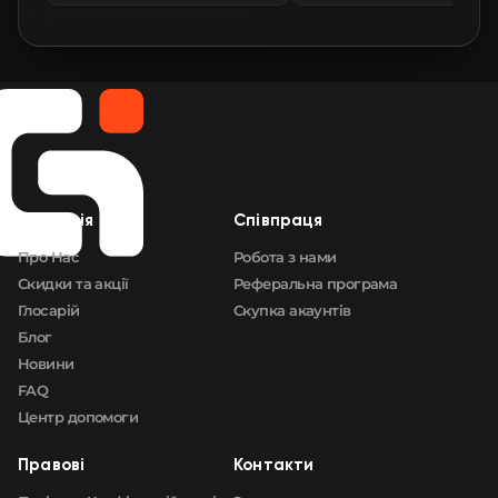
🛒
$224.04
FN
🛒
$224.26
FN
🛒
$224.26
FN
🛒
$224.26
FN
Компанія
Cпівпраця
🛒
$224.26
FN
Про Нас
Робота з нами
Скидки та акції
Реферальна програма
Глосарій
Скупка акаунтів
Блог
Новини
FAQ
Центр допомоги
Правові
Контакти