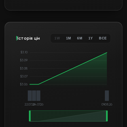
Історія цін
1W
1M
6M
1Y
ВСЕ
$3.10
$3.09
$3.08
$3.07
$3.06
22.07.26
24.07.26
09.08.26