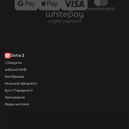
Dota 2
🛒Акаунти
🔥Boost MMR
Калібровка
Низький пріоритет
Буст Порядності
Тренування
Фарм жетонів