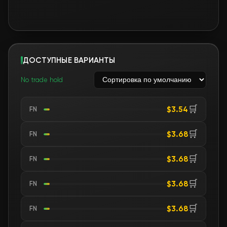
ДОСТУПНЫЕ ВАРИАНТЫ
No trade hold
🛒
$3.54
FN
🛒
$3.68
FN
🛒
$3.68
FN
🛒
$3.68
FN
🛒
$3.68
FN