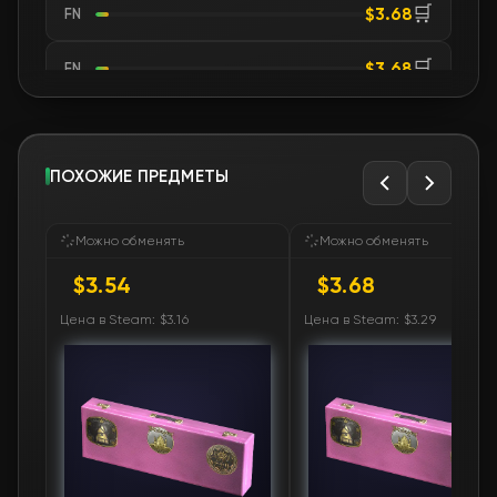
🛒
$3.68
FN
🛒
$3.68
FN
🛒
$3.70
FN
🛒
ПОХОЖИЕ ПРЕДМЕТЫ
$3.70
FN
🛒
$3.70
FN
Можно обменять
Можно обменять
$3.54
$3.68
🛒
$3.70
FN
Цена в Steam: $3.16
Цена в Steam: $3.29
🛒
$3.70
FN
🛒
$3.70
FN
🛒
$3.70
FN