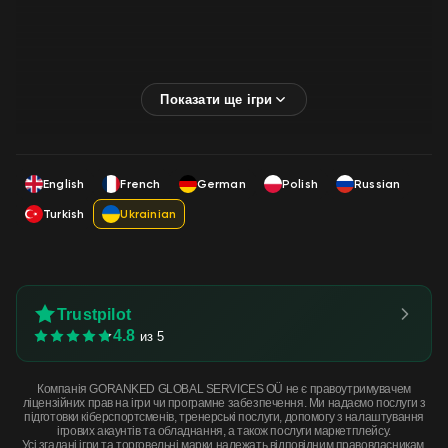
English
French
German
Polish
Russian
Turkish
Ukrainian
Trustpilot
4.8
из 5
Компанія GORANKED GLOBAL SERVICES OÜ не є правоутримувачем
ліцензійних прав на ігри чи програмне забезпечення. Ми надаємо послуги з
підготовки кіберспортсменів, тренерські послуги, допомогу з налаштування
ігрових акаунтів та обладнання, а також послуги маркетплейсу.
Усі згадані ігри та торговельні марки належать відповідним правовласникам.