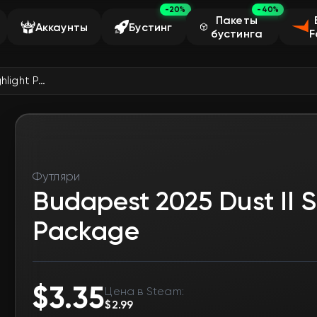
-20%
-40%
Пакеты
Аккаунты
Бустинг
бустинга
F
Budapest 2025 Dust II Souvenir Highlight Package
Футляри
Budapest 2025 Dust II S
Package
$3.35
Цена в Steam:
$2.99