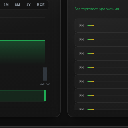
1M
6M
1Y
ВСЕ
Без торгового удержания
FN
FN
FN
FN
FN
24.07.26
FN
FN
FN