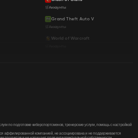
🛒Аккаунты
Grand Theft Auto V
🛒Аккаунты
World of Warcraft
🛒Аккаунты
ги по подготовке киберспортсменов, тренерские услуги, помощь с настройкой
ся аффилированной компанией, не ассоциирована и не поддерживается
ии продуктов и не нарушает прав интеллектуальной собственности.