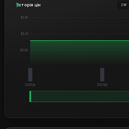
Історія цін
1W
$3.20
$3.10
$3.00
22.07.26
23.07.26