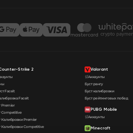
Counter-Strike 2
Valorant
ккаунты
🛒Аккаунты
ны
Буст рангу
ст Faceit
Буст калибровки
алибровка Faceit
Буст рейтинговых побед
 Premier
PUBG Mobile
 Competitive
🛒Аккаунты
т Калибровки Premier
т Калибровки Сompetitive
Minecraft