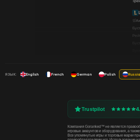
Тре
🛒А
Буст
Рей
Бус
Бус
ЯЗЫК:
English
French
German
Polish
Russi
4
Trustpilot
Компания Goranked™ не является правообл
игровых аккаунтов и оборудования, а также
Все упомянутые игры и торговые марки 
правообладателями игр. Использование на