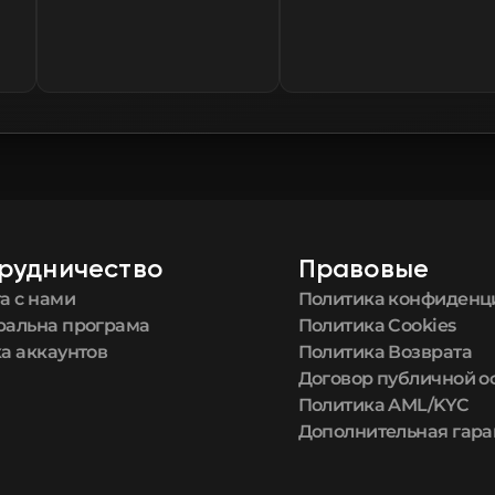
FN
FN
FN
FN
FN
рудничество
Правовые
а с нами
Политика конфиденц
FN
ральна програма
Политика Cookies
а аккаунтов
Политика Возврата
FN
Договор публичной 
Политика AML/KYC
Дополнительная гара