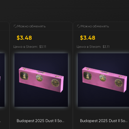
FN
FN
Можно обменять
Можно обменять
$3.48
$3.48
FN
Цена в Steam: $3.11
Цена в Steam: $3.11
FN
FN
FN
FN
FN
ghlight Package
Budapest 2025 Dust II Souvenir Highlight Package
Budapest 2025 Dust II Souvenir Highlight Package
FN