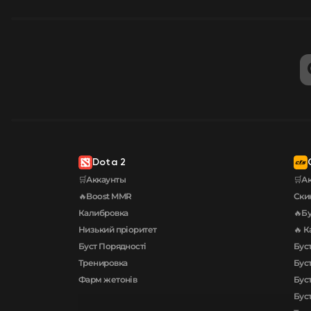
Dota 2
🛒Аккаунты
🛒А
🔥Boost MMR
Ски
Калибровка
🔥Бу
Низький пріоритет
🔥 К
Буст Порядності
Буст
Тренировка
Буст
Фарм жетонів
Бус
Бус