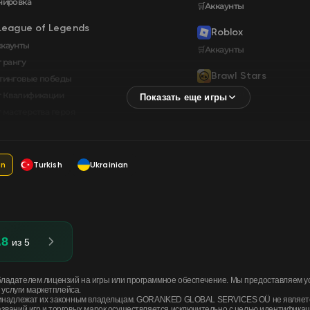
нировка
🛒Аккаунты
League of Legends
Roblox
ккаунты
🛒Аккаунты
 рангу
Brawl Stars
тинговые победы
🛒Аккаунты
т Квалификации
т мастерства героя
an
Turkish
Ukrainian
.8
из 5
адателем лицензий на игры или программное обеспечение. Мы предоставляем услу
 услуги маркетплейса.
принадлежат их законным владельцам. GORANKED GLOBAL SERVICES OÜ не являет
званий игр и торговых марок осуществляется исключительно с целью идентификац