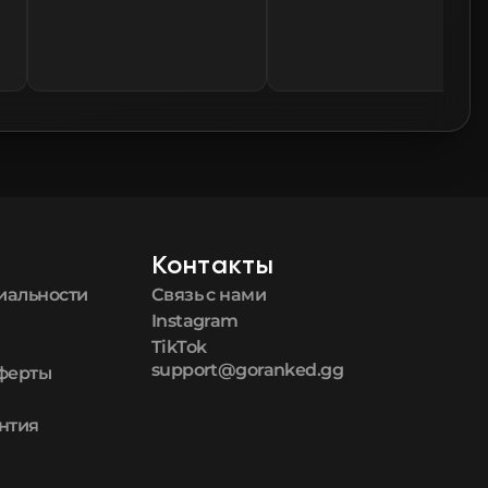
🛒
$3.48
🛒
$3.48
🛒
$3.48
🛒
$3.48
🛒
$3.48
Контакты
иальности
Связь с нами
🛒
$3.48
Instagram
TikTok
🛒
$3.48
support@goranked.gg
оферты
нтия