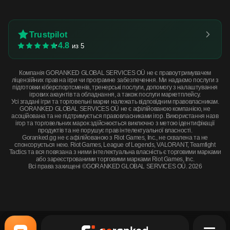
Trustpilot
4.8
из 5
Компанія GORANKED GLOBAL SERVICES OÜ не є правоутримувачем
ліцензійних прав на ігри чи програмне забезпечення. Ми надаємо послуги з
підготовки кіберспортсменів, тренерські послуги, допомогу з налаштування
ігрових акаунтів та обладнання, а також послуги маркетплейсу.
Усі згадані ігри та торговельні марки належать відповідним правовласникам.
GORANKED GLOBAL SERVICES OÜ не є афілійованою компанією, не
асоційована та не підтримується правовласниками ігор. Використання назв
ігор та торговельних марок здійснюється виключно з метою ідентифікації
продуктів та не порушує прав інтелектуальної власності.
Goranked.gg не є афілійованою з Riot Games, Inc., не схвалена та не
спонсорується нею. Riot Games, League of Legends, VALORANT, Teamfight
Tactics та вся повязана з ними інтелектуальна власність є торговими марками
або зареєстрованими торговими марками Riot Games, Inc.
Всі права захищені ©GORANKED GLOBAL SERVICES OÜ. 2026
PP-Bizon | Lumen (Well-Worn) · Well-Worn
КУПИТЬ СЕЙЧАС
$1.09