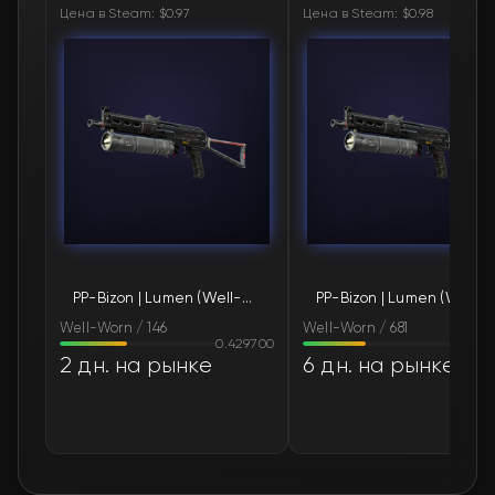
Цена в Steam: $0.97
Цена в Steam: $0.98
🛒
$1.30
FN
🛒
$1.30
FN
🛒
$1.30
FN
🛒
$1.30
FN
🛒
$1.31
FN
PP-Bizon | Lumen (Well-Worn)
PP-Bizon | Lumen (Well-Worn)
🛒
$1.31
FN
Well-Worn / 146
Well-Worn / 681
0.429700
0.39
🛒
$1.31
FN
2 дн. на рынке
6 дн. на рынке
🛒
$1.31
FN
🛒
$1.31
FN