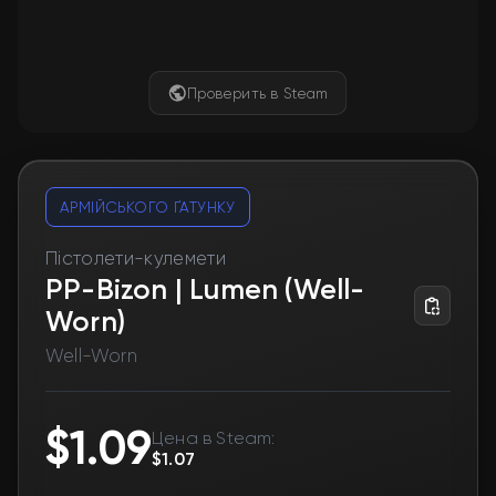
Проверить в Steam
АРМІЙСЬКОГО ҐАТУНКУ
Пістолети-кулемети
PP-Bizon | Lumen (Well-
Worn)
Well-Worn
$1.09
Цена в Steam:
$1.07