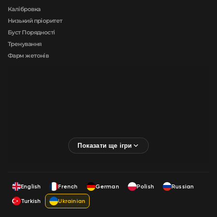
Калібровка
Низький пріоритет
Буст Порядності
Тренування
Фарм жетонів
English
French
German
Polish
Russian
Turkish
Ukrainian