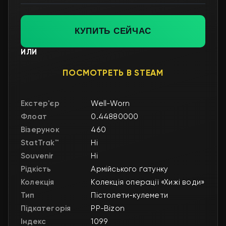
КУПИТЬ СЕЙЧАС
ИЛИ
ПОСМОТРЕТЬ В STEAM
Екстер'єр
Well-Worn
Флоат
0.44880000
Візерунок
460
StatTrak™
Ні
Souvenir
Ні
Рідкість
Армійського ґатунку
Колекція
Колекція операції «Хижі води»
Тип
Пістолети-кулемети
Підкатегорія
PP-Bizon
Індекс
1099