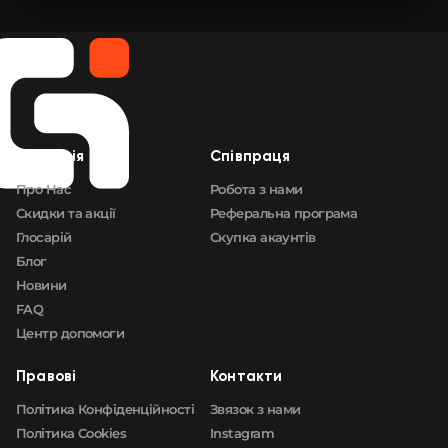
🛒
$1.47
FN
🛒
$1.56
FN
🛒
$1.70
FN
Компанія
Cпівпраця
🛒
$1.70
FN
Про Нас
Робота з нами
Скидки та акції
Реферальна програма
Глосарій
Скупка акаунтів
Блог
Новини
FAQ
Центр допомоги
Правові
Контакти
Політика Конфіденційності
Звязок з нами
Політика Cookies
Instagram