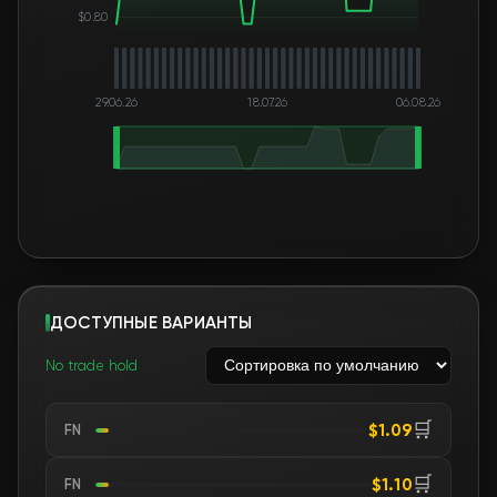
$0.80
29.06.26
18.07.26
06.08.26
ДОСТУПНЫЕ ВАРИАНТЫ
No trade hold
🛒
$1.09
FN
🛒
$1.10
FN