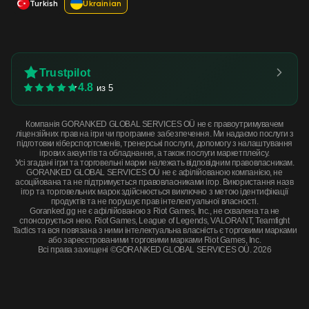
Turkish
Ukrainian
Trustpilot
4.8
из 5
Компанія GORANKED GLOBAL SERVICES OÜ не є правоутримувачем
ліцензійних прав на ігри чи програмне забезпечення. Ми надаємо послуги з
підготовки кіберспортсменів, тренерські послуги, допомогу з налаштування
ігрових акаунтів та обладнання, а також послуги маркетплейсу.
Усі згадані ігри та торговельні марки належать відповідним правовласникам.
GORANKED GLOBAL SERVICES OÜ не є афілійованою компанією, не
асоційована та не підтримується правовласниками ігор. Використання назв
ігор та торговельних марок здійснюється виключно з метою ідентифікації
продуктів та не порушує прав інтелектуальної власності.
Goranked.gg не є афілійованою з Riot Games, Inc., не схвалена та не
спонсорується нею. Riot Games, League of Legends, VALORANT, Teamfight
Tactics та вся повязана з ними інтелектуальна власність є торговими марками
або зареєстрованими торговими марками Riot Games, Inc.
Всі права захищені ©GORANKED GLOBAL SERVICES OÜ. 2026
SCAR-20 | Jungle Slipstream (Factory New) · Factory New
КУПИТЬ СЕЙЧАС
$0.64