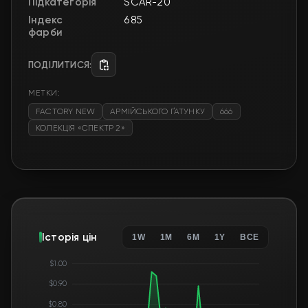
Підкатегорія
SCAR-20
Індекс
685
фарби
ПОДІЛИТИСЯ:
МЕТКИ:
FACTORY NEW
АРМІЙСЬКОГО ҐАТУНКУ
666
КОЛЕКЦІЯ «СПЕКТР 2»
Історія цін
1W
1M
6M
1Y
ВСЕ
$1.00
$0.90
$0.80