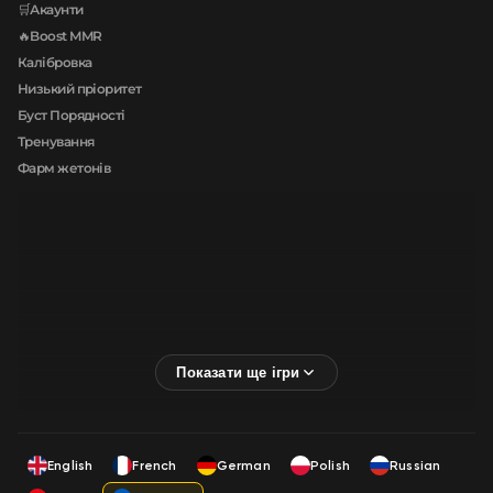
🛒Акаунти
🔥Boost MMR
Калібровка
Низький пріоритет
Буст Порядності
Тренування
Фарм жетонів
English
French
German
Polish
Russian