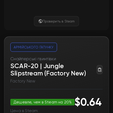
Проверить в Steam
АРМІЙСЬКОГО ҐАТУНКУ
Снайперські гвинтівки
SCAR-20 | Jungle
Slipstream (Factory New)
Factory New
$0.64
Дешевле, чем в Steam на 20%
Цена в Steam: