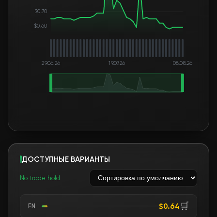
$0.70
$0.60
29.06.26
19.07.26
08.08.26
ДОСТУПНЫЕ ВАРИАНТЫ
No trade hold
🛒
$0.64
FN