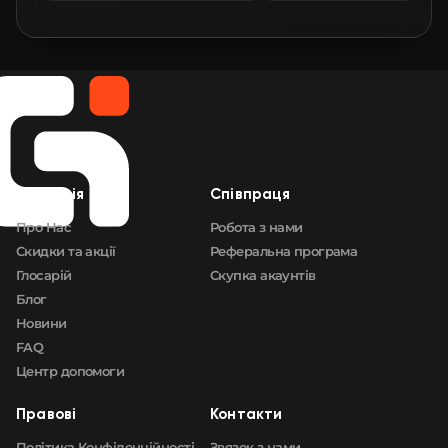
🛒
$0.69
FN
🛒
$0.71
FN
🛒
$0.71
FN
🛒
$0.71
FN
Компанія
Cпівпраця
🛒
$0.72
FN
Про Нас
Робота з нами
Скидки та акції
Реферальна програма
Глосарій
Скупка акаунтів
Блог
Новини
FAQ
Центр допомоги
Правові
Контакти
Політика Конфіденційності
Звязок з нами