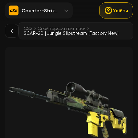
Counter-Strike 2
Увійти
CS2
Снайперські гвинтівки
SCAR-20 | Jungle Slipstream (Factory New)