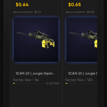
$0.64
$0.65
🛒
$0.66
FN
Цена в Steam: $0.57
Цена в Steam: $0.58
🛒
$0.66
FN
🛒
$0.66
FN
🛒
$0.66
FN
🛒
$0.67
FN
🛒
$0.67
FN
SCAR-20 | Jungle Slipstream (Factory New)
SCAR-20 | Jungle Slipstream (Factory 
🛒
$0.69
FN
Factory New / 164
Factory New / 550
0.057300
0.05
🛒
$0.69
FN
🛒
$0.69
FN