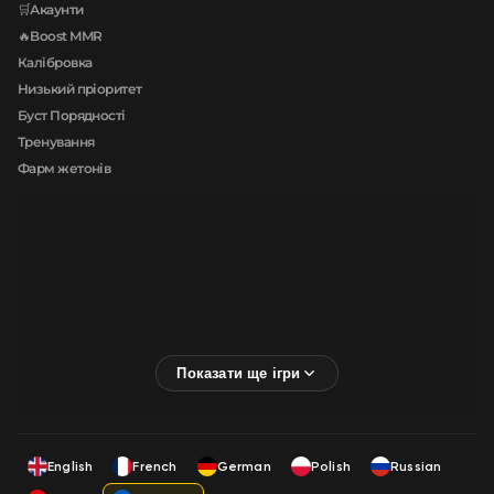
🛒Акаунти
🔥Boost MMR
Калібровка
Низький пріоритет
Буст Порядності
Тренування
Фарм жетонів
English
French
German
Polish
Russian