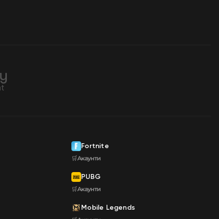
Fortnite
🛒Акаунти
PUBG
🛒Акаунти
Mobile Legends