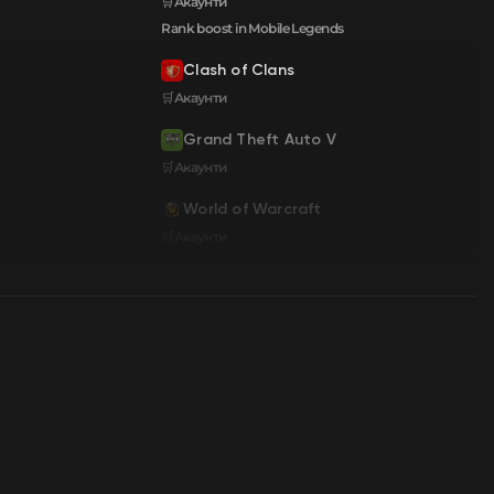
🛒Акаунти
Rank boost in Mobile Legends
Clash of Clans
🛒Акаунти
Grand Theft Auto V
🛒Акаунти
World of Warcraft
🛒Акаунти