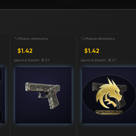
FN
FN
FN
Можно обменять
Можно обменять
$1.42
$1.42
FN
Цена в Steam: $1.27
Цена в Steam: $1.27
FN
FN
FN
FN
FN