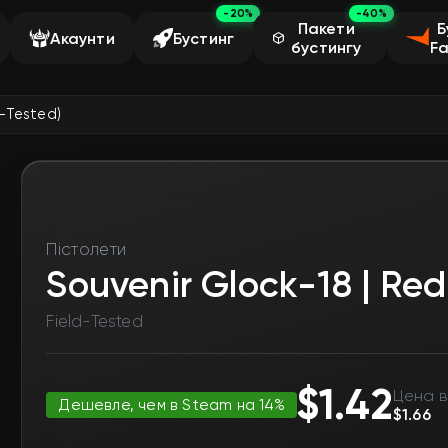
-20%
-40%
Пакети
Б
Акаунти
Бустинг
бустингу
Fa
d-Tested)
Пістолети
Souvenir Glock-18 | Red 
Field-Tested
$1.42
Цена в
Дешевле, чем в Steam на 14%
$1.66