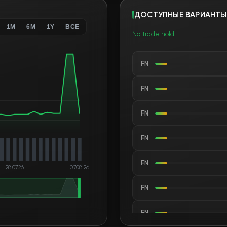
ДОСТУПНЫЕ ВАРИАНТЫ
1M
6M
1Y
ВСЕ
No trade hold
FN
FN
FN
FN
FN
28.07.26
07.08.26
FN
FN