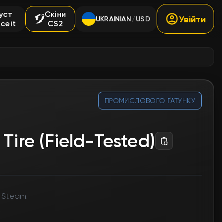
уст
Скіни
Увійти
UKRAINIAN
USD
/
ceit
CS2
ПРОМИСЛОВОГО ҐАТУНКУ
Tire (Field-Tested)
 Steam: