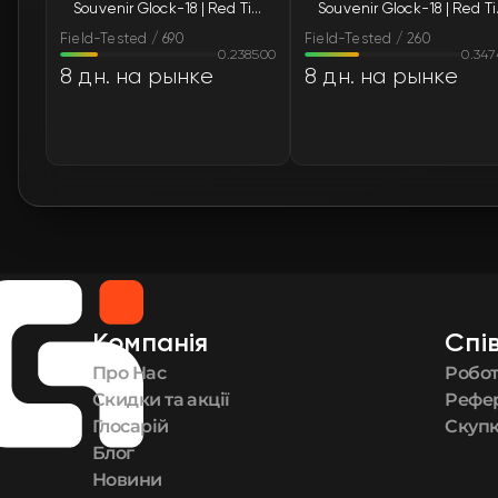
Souvenir Glock-18 | Red Tire (Field-Tested)
Souvenir
Field-Tested / 690
Field-Tested / 260
0.238500
0.34
8 дн. на рынке
8 дн. на рынке
Компанія
Cпі
Про Нас
Робот
Скидки та акції
Рефе
Глосарій
Скупк
Блог
Новини