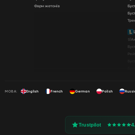
Фарм жетонів
Буст
Буст
Тре
🛒А
Буст
Рей
Буст
Бус
МОВА:
English
French
German
Polish
Russi
4
Trustpilot