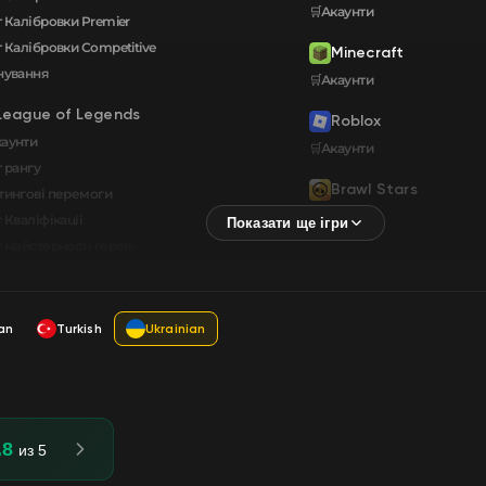
🛒Акаунти
 Калібровки Premier
 Калібровки Сompetitive
Minecraft
нування
🛒Акаунти
League of Legends
Roblox
каунти
🛒Акаунти
 рангу
Brawl Stars
тингові перемоги
🛒Акаунти
 Кваліфікації
т майстерності героя
an
Turkish
Ukrainian
.8
из 5