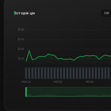
Історія цін
1W
$1.80
$1.60
$1.40
$1.20
29.06.26
09.07.26
19.07.26