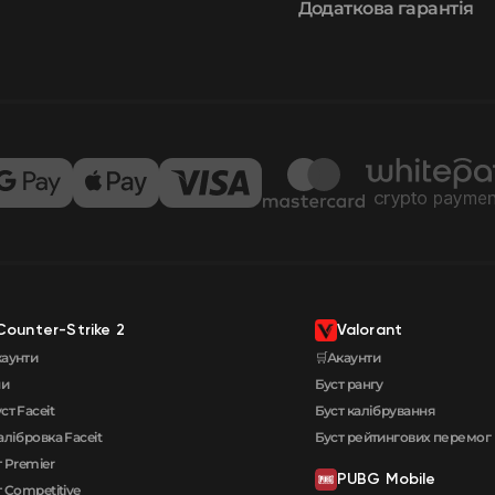
Додаткова гарантія
Counter-Strike 2
Valorant
каунти
🛒Акаунти
ни
Буст рангу
ст Faceit
Буст калібрування
алібровка Faceit
Буст рейтингових перемог
 Premier
PUBG Mobile
 Competitive