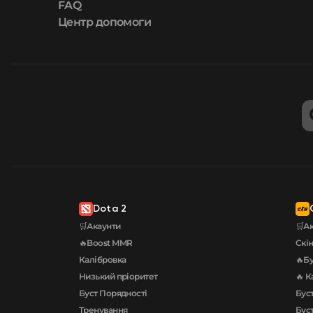
FAQ
Центр допомоги
Dota 2
🛒Акаунти
🛒А
🔥Boost MMR
Скі
Калібровка
🔥Бу
Низький пріоритет
🔥 К
Буст Порядності
Буст
Тренування
Буст