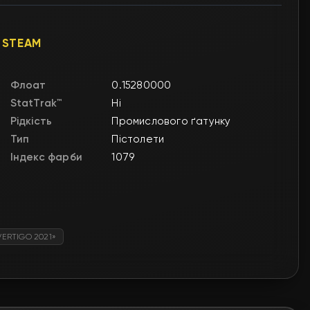
 STEAM
Флоат
0.15280000
StatTrak™
Ні
Рідкість
Промислового ґатунку
Тип
Пістолети
Індекс фарби
1079
VERTIGO 2021»