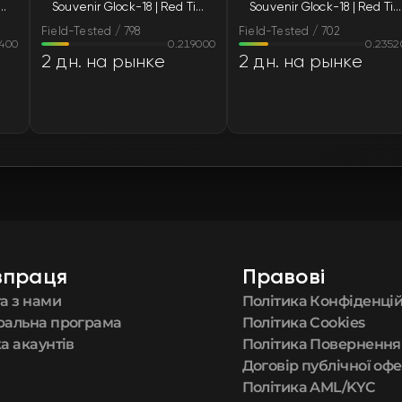
 Glock-18 | Red Tire (Field-Tested)
Souvenir Glock-18 | Red Tire (Field-Tested)
Souvenir Glock-18 | Red Tire (Field-Tested)
FN
Field-Tested / 798
Field-Tested / 702
7400
0.219000
0.2352
FN
2 дн. на рынке
2 дн. на рынке
FN
FN
FN
FN
впраця
Правові
FN
а з нами
Політика Конфіденцій
ральна програма
Політика Cookies
FN
а акаунтів
Політика Повернення
Договір публічної оф
Політика AML/KYC