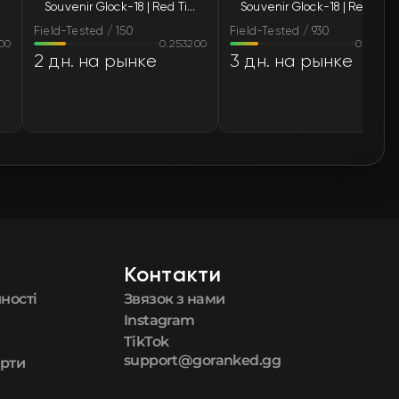
Souvenir Glock-18 | Red Tire (Field-Tested)
Souvenir Glock-18 | Red Tire (Field-Tested)
🛒
$1.43
Field-Tested / 150
Field-Tested / 930
00
0.253200
0.22340
🛒
$1.43
2 дн. на рынке
3 дн. на рынке
🛒
$1.43
🛒
$1.43
🛒
$1.43
🛒
$1.43
Контакти
🛒
$1.43
ності
Звязок з нами
🛒
$1.43
Instagram
TikTok
support@goranked.gg
ерти