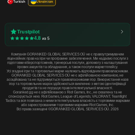
Turkish
Ukrainian
Trustpilot
4.8
из 5
Компанія GORANKED GLOBAL SERVICES OÜ не є правоутримувачем
ліцензійних прав на ігри чи програмне забезпечення. Ми надаємо послуги з
підготовки кіберспортсменів, тренерські послуги, допомогу з налаштування
ігрових акаунтів та обладнання, а також послуги маркетплейсу.
Усі згадані ігри та торговельні марки належать відповідним правовласникам.
GORANKED GLOBAL SERVICES OÜ не є афілійованою компанією, не
асоційована та не підтримується правовласниками ігор. Використання назв
ігор та торговельних марок здійснюється виключно з метою ідентифікації
продуктів та не порушує прав інтелектуальної власності.
Goranked.gg не є афілійованою з Riot Games, Inc., не схвалена та не
спонсорується нею. Riot Games, League of Legends, VALORANT, Teamfight
Tactics та вся повязана з ними інтелектуальна власність є торговими марками
або зареєстрованими торговими марками Riot Games, Inc.
Всі права захищені ©GORANKED GLOBAL SERVICES OÜ. 2026
Souvenir P2000 | Grassland (Well-Worn) · Well-Worn
КУПИТЬ СЕЙЧАС
$1.25