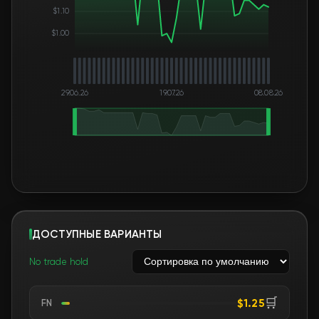
$1.10
$1.00
29.06.26
19.07.26
08.08.26
ДОСТУПНЫЕ ВАРИАНТЫ
No trade hold
🛒
$1.25
FN