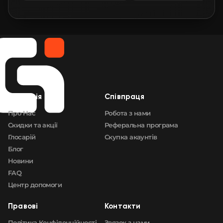
🛒
$1.34
FN
🛒
$1.36
FN
🛒
$1.39
FN
🛒
$1.39
FN
Компанія
Cпівпраця
🛒
$1.40
FN
Про Нас
Робота з нами
Скидки та акції
Реферальна програма
Глосарій
Скупка акаунтів
Блог
Новини
FAQ
Центр допомоги
Правові
Контакти
Політика Конфіденційності
Звязок з нами