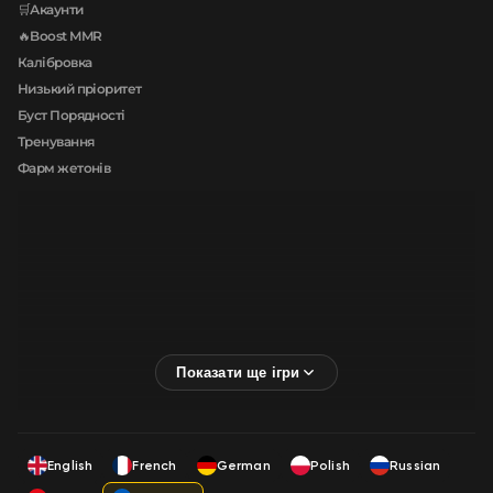
🛒Акаунти
🔥Boost MMR
Калібровка
Низький пріоритет
Буст Порядності
Тренування
Фарм жетонів
English
French
German
Polish
Russian