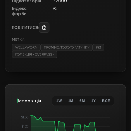
Підкатегорія
P2000
Індекс
95
фарби
ПОДІЛИТИСЯ:
МЕТКИ:
WELL-WORN
ПРОМИСЛОВОГО ҐАТУНКУ
993
КОЛЕКЦІЯ «OVERPASS»
Історія цін
1W
1M
6M
1Y
ВСЕ
$1.30
$1.20