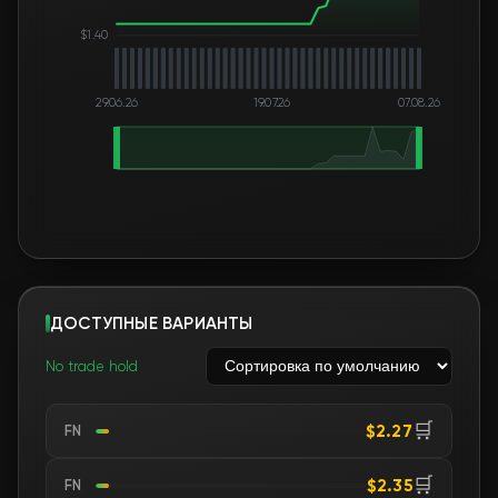
$1.40
29.06.26
19.07.26
07.08.26
ДОСТУПНЫЕ ВАРИАНТЫ
No trade hold
🛒
$2.27
FN
🛒
$2.35
FN