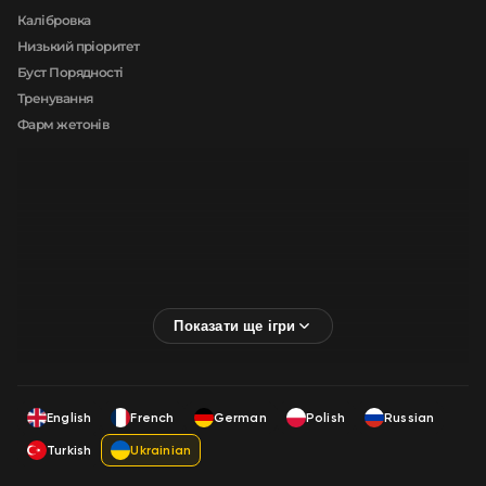
Калібровка
Низький пріоритет
Буст Порядності
Тренування
Фарм жетонів
English
French
German
Polish
Russian
Turkish
Ukrainian