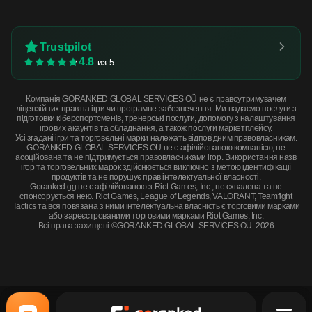
Trustpilot
4.8
из 5
Компанія GORANKED GLOBAL SERVICES OÜ не є правоутримувачем
ліцензійних прав на ігри чи програмне забезпечення. Ми надаємо послуги з
підготовки кіберспортсменів, тренерські послуги, допомогу з налаштування
ігрових акаунтів та обладнання, а також послуги маркетплейсу.
Усі згадані ігри та торговельні марки належать відповідним правовласникам.
GORANKED GLOBAL SERVICES OÜ не є афілійованою компанією, не
асоційована та не підтримується правовласниками ігор. Використання назв
ігор та торговельних марок здійснюється виключно з метою ідентифікації
продуктів та не порушує прав інтелектуальної власності.
Goranked.gg не є афілійованою з Riot Games, Inc., не схвалена та не
спонсорується нею. Riot Games, League of Legends, VALORANT, Teamfight
Tactics та вся повязана з ними інтелектуальна власність є торговими марками
або зареєстрованими торговими марками Riot Games, Inc.
Всі права захищені ©GORANKED GLOBAL SERVICES OÜ. 2026
Souvenir SG 553 | Desert Blossom (Well-Worn) · Well-Worn
КУПИТЬ СЕЙЧАС
$2.27