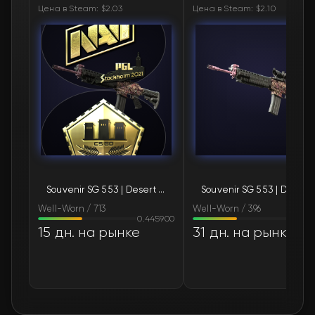
Цена в Steam: $2.03
Цена в Steam: $2.10
🛒
$3.63
FN
🛒
$4.57
FN
🛒
$5.28
FN
🛒
$5.36
FN
🛒
$9.05
FN
Souvenir SG 553 | Desert Blossom (Well-Worn)
Souvenir SG 55
🛒
$11.63
FN
Well-Worn / 713
Well-Worn / 396
0.445900
0.44
15 дн. на рынке
31 дн. на рынке