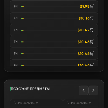
🛒
$9.98
FN
🛒
$10.16
FN
🛒
$10.42
FN
🛒
$10.46
FN
🛒
$10.46
FN
🛒
$10.46
FN
🛒
$10.52
FN
🛒
ПОХОЖИЕ ПРЕДМЕТЫ
$10.81
FN
🛒
$10.81
FN
Можно обменять
Можно обменять