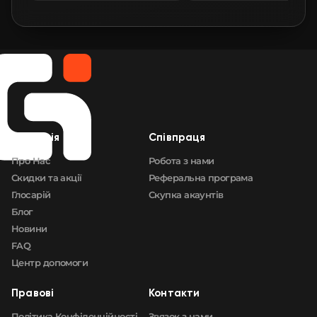
🛒
$12.30
FN
🛒
$12.48
FN
🛒
$12.66
FN
🛒
$12.69
FN
Компанія
Cпівпраця
🛒
$12.88
FN
Про Нас
Робота з нами
Скидки та акції
Реферальна програма
Глосарій
Скупка акаунтів
Блог
Новини
FAQ
Центр допомоги
Правові
Контакти
Політика Конфіденційності
Звязок з нами