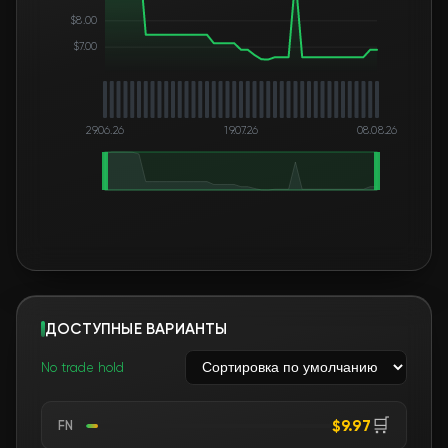
$8.00
$7.00
29.06.26
19.07.26
08.08.26
ДОСТУПНЫЕ ВАРИАНТЫ
No trade hold
🛒
$9.97
FN