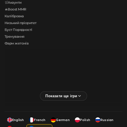
🛒Акаунти
🔥Boost MMR
Калібровка
Низький пріоритет
Буст Порядності
Тренування
Фарм жетонів
English
French
German
Polish
Russian