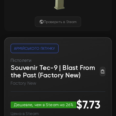
Проверить в Steam
АРМІЙСЬКОГО ҐАТУНКУ
Пістолети
Souvenir Tec-9 | Blast From
the Past (Factory New)
Factory New
$7.73
Дешевле, чем в Steam на 26%
Цена в Steam: