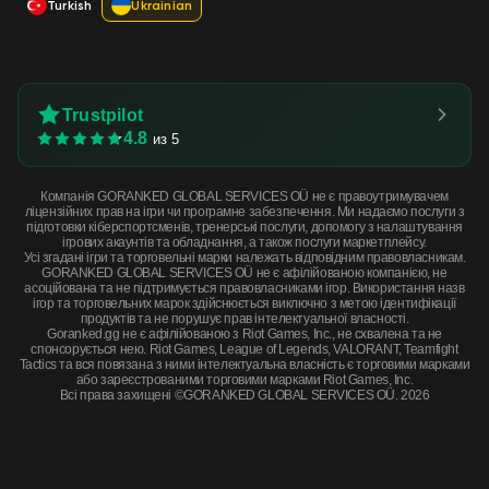
Turkish
Ukrainian
Trustpilot
4.8
из 5
Компанія GORANKED GLOBAL SERVICES OÜ не є правоутримувачем
ліцензійних прав на ігри чи програмне забезпечення. Ми надаємо послуги з
підготовки кіберспортсменів, тренерські послуги, допомогу з налаштування
ігрових акаунтів та обладнання, а також послуги маркетплейсу.
Усі згадані ігри та торговельні марки належать відповідним правовласникам.
GORANKED GLOBAL SERVICES OÜ не є афілійованою компанією, не
асоційована та не підтримується правовласниками ігор. Використання назв
ігор та торговельних марок здійснюється виключно з метою ідентифікації
продуктів та не порушує прав інтелектуальної власності.
Goranked.gg не є афілійованою з Riot Games, Inc., не схвалена та не
спонсорується нею. Riot Games, League of Legends, VALORANT, Teamfight
Tactics та вся повязана з ними інтелектуальна власність є торговими марками
або зареєстрованими торговими марками Riot Games, Inc.
Всі права захищені ©GORANKED GLOBAL SERVICES OÜ. 2026
Souvenir Tec-9 | Blast From the Past (Factory New) · Factory New
КУПИТЬ СЕЙЧАС
$7.73