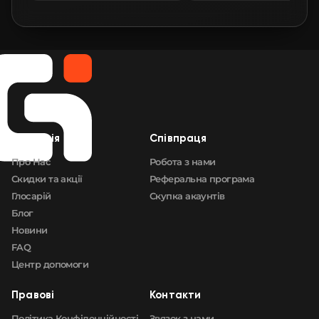
🛒
$2.81
FN
🛒
$2.82
FN
🛒
$2.83
FN
🛒
$2.83
FN
Компанія
Cпівпраця
🛒
$2.83
FN
Про Нас
Робота з нами
Скидки та акції
Реферальна програма
Глосарій
Скупка акаунтів
Блог
Новини
FAQ
Центр допомоги
Правові
Контакти
Політика Конфіденційності
Звязок з нами