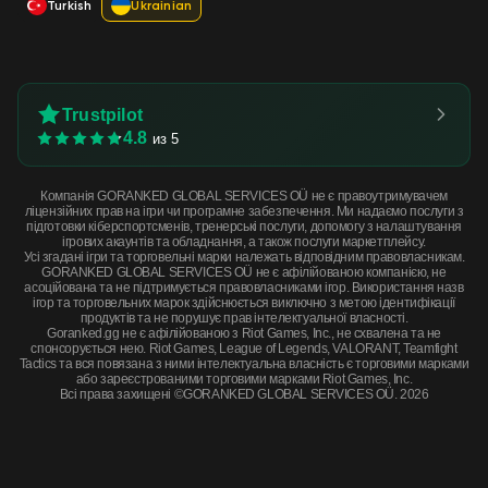
Turkish
Ukrainian
Trustpilot
4.8
из 5
Компанія GORANKED GLOBAL SERVICES OÜ не є правоутримувачем
ліцензійних прав на ігри чи програмне забезпечення. Ми надаємо послуги з
підготовки кіберспортсменів, тренерські послуги, допомогу з налаштування
ігрових акаунтів та обладнання, а також послуги маркетплейсу.
Усі згадані ігри та торговельні марки належать відповідним правовласникам.
GORANKED GLOBAL SERVICES OÜ не є афілійованою компанією, не
асоційована та не підтримується правовласниками ігор. Використання назв
ігор та торговельних марок здійснюється виключно з метою ідентифікації
продуктів та не порушує прав інтелектуальної власності.
Goranked.gg не є афілійованою з Riot Games, Inc., не схвалена та не
спонсорується нею. Riot Games, League of Legends, VALORANT, Teamfight
Tactics та вся повязана з ними інтелектуальна власність є торговими марками
або зареєстрованими торговими марками Riot Games, Inc.
Всі права захищені ©GORANKED GLOBAL SERVICES OÜ. 2026
StatTrak™ Galil AR | Galigator (Minimal Wear) · Minimal Wear
КУПИТЬ СЕЙЧАС
$2.55