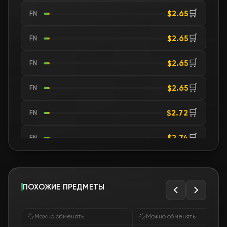
🛒
$2.65
FN
🛒
$2.65
FN
🛒
$2.65
FN
🛒
$2.65
FN
🛒
$2.72
FN
🛒
$2.74
FN
🛒
$2.74
FN
🛒
ПОХОЖИЕ ПРЕДМЕТЫ
$2.74
FN
🛒
$2.76
FN
Можно обменять
Можно обменять