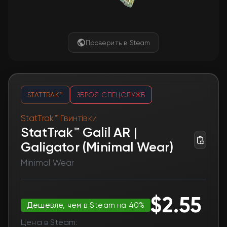
Проверить в Steam
STATTRAK™
ЗБРОЯ СПЕЦСЛУЖБ
StatTrak™ Гвинтівки
StatTrak™ Galil AR |
Galigator (Minimal Wear)
Minimal Wear
$2.55
Дешевле, чем в Steam на 40%
Цена в Steam: