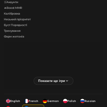
🛒Акаунти
🔥Boost MMR
Калібровка
Низький пріоритет
Буст Порядності
Тренування
Фарм жетонів
English
French
German
Polish
Russian