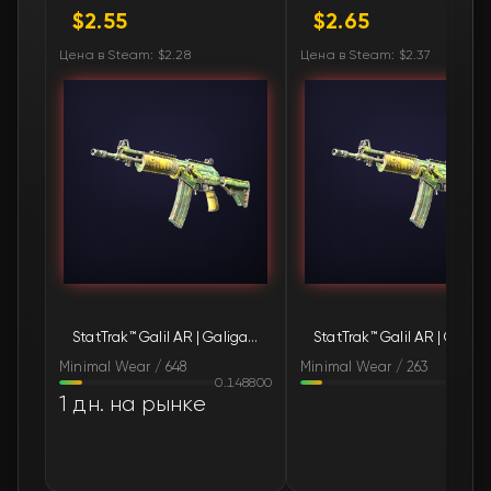
$2.55
$2.65
🛒
$2.76
FN
Цена в Steam: $2.28
Цена в Steam: $2.37
🛒
$2.76
FN
🛒
$2.76
FN
🛒
$2.77
FN
🛒
$2.79
FN
🛒
$2.79
FN
StatTrak™ Galil AR | Galigator (Minimal Wear)
StatTra
🛒
$2.80
FN
Minimal Wear / 648
Minimal Wear / 263
0.148800
0.144
🛒
$2.81
FN
1 дн. на рынке
🛒
$2.81
FN