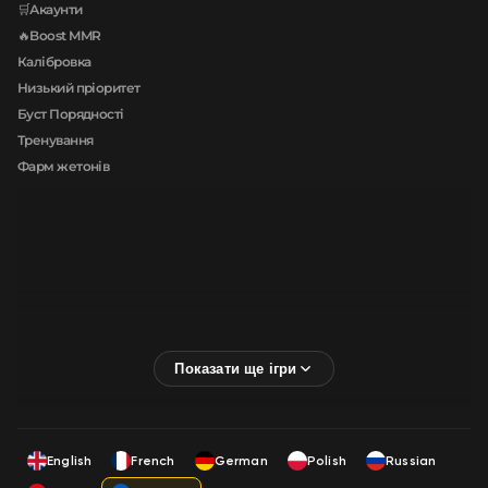
🛒Акаунти
🔥Boost MMR
Калібровка
Низький пріоритет
Буст Порядності
Тренування
Фарм жетонів
English
French
German
Polish
Russian