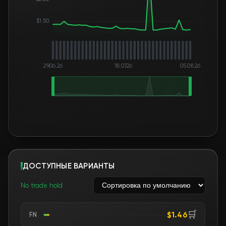
$1.50
29.06.26
18.07.26
05.08.26
ДОСТУПНЫЕ ВАРИАНТЫ
No trade hold
🛒
$1.46
FN