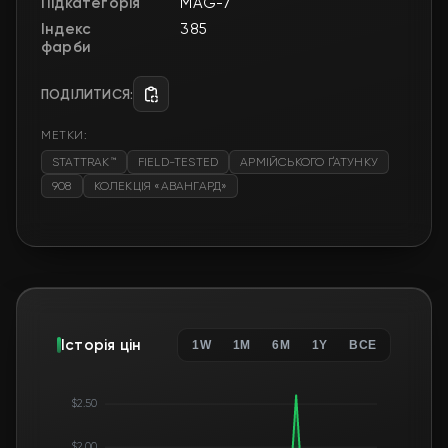
Підкатегорія
MAG-7
Індекс
385
фарби
ПОДІЛИТИСЯ:
МЕТКИ:
STATTRAK™
FIELD-TESTED
АРМІЙСЬКОГО ҐАТУНКУ
908
КОЛЕКЦІЯ «АВАНГАРД»
Історія цін
1W
1M
6M
1Y
ВСЕ
$2.50
$2.00