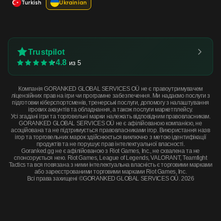
Turkish
Ukrainian
Trustpilot
4.8
из 5
Компанія GORANKED GLOBAL SERVICES OÜ не є правоутримувачем
ліцензійних прав на ігри чи програмне забезпечення. Ми надаємо послуги з
підготовки кіберспортсменів, тренерські послуги, допомогу з налаштування
ігрових акаунтів та обладнання, а також послуги маркетплейсу.
Усі згадані ігри та торговельні марки належать відповідним правовласникам.
GORANKED GLOBAL SERVICES OÜ не є афілійованою компанією, не
асоційована та не підтримується правовласниками ігор. Використання назв
ігор та торговельних марок здійснюється виключно з метою ідентифікації
продуктів та не порушує прав інтелектуальної власності.
Goranked.gg не є афілійованою з Riot Games, Inc., не схвалена та не
спонсорується нею. Riot Games, League of Legends, VALORANT, Teamfight
Tactics та вся повязана з ними інтелектуальна власність є торговими марками
або зареєстрованими торговими марками Riot Games, Inc.
Всі права захищені ©GORANKED GLOBAL SERVICES OÜ. 2026
StatTrak™ MAG-7 | Firestarter (Field-Tested) · Field-Tested
КУПИТЬ СЕЙЧАС
$1.46