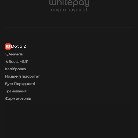
Dota 2
🛒Акаунти
🔥Boost MMR
Калібровка
Низький пріоритет
Буст Порядності
Тренування
Фарм жетонів