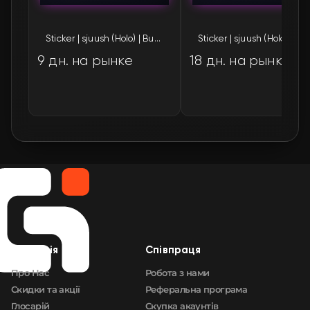
🛒
$5.81
FN
Sticker | sjuush (Holo) | Budapest 2025
Sticker | sjuush (Holo)
9 дн. на рынке
18 дн. на рынке
Компанія
Cпівпраця
Про Нас
Робота з нами
Скидки та акції
Реферальна програма
Глосарій
Скупка акаунтів