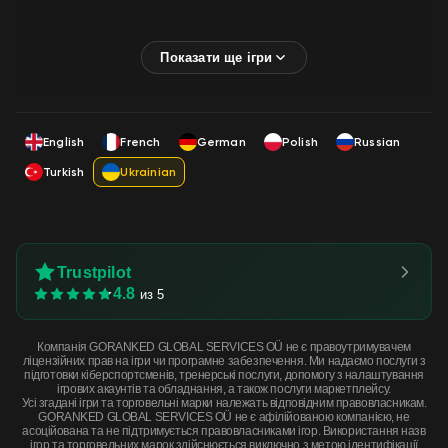
English
French
German
Polish
Russian
Turkish
Ukrainian
Trustpilot
4.8
из 5
Компанія GORANKED GLOBAL SERVICES OÜ не є правоутримувачем
ліцензійних прав на ігри чи програмне забезпечення. Ми надаємо послуги з
підготовки кіберспортсменів, тренерські послуги, допомогу з налаштування
ігрових акаунтів та обладнання, а також послуги маркетплейсу.
Усі згадані ігри та торговельні марки належать відповідним правовласникам.
GORANKED GLOBAL SERVICES OÜ не є афілійованою компанією, не
асоційована та не підтримується правовласниками ігор. Використання назв
ігор та торговельних марок здійснюється виключно з метою ідентифікації