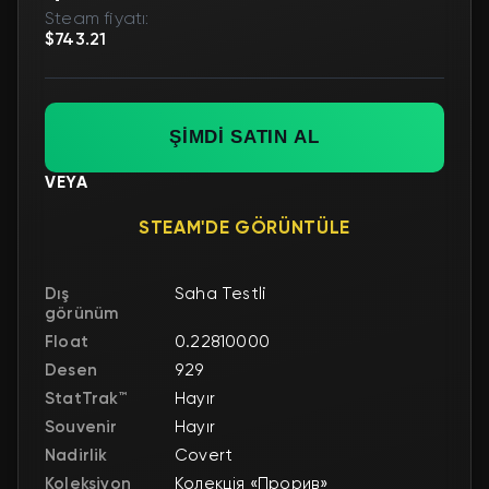
Steam fiyatı:
$743.21
ŞİMDİ SATIN AL
VEYA
STEAM'DE GÖRÜNTÜLE
Dış
Saha Testli
görünüm
Float
0.22810000
Desen
929
StatTrak™
Hayır
Souvenir
Hayır
Nadirlik
Covert
Koleksiyon
Колекція «Прорив»