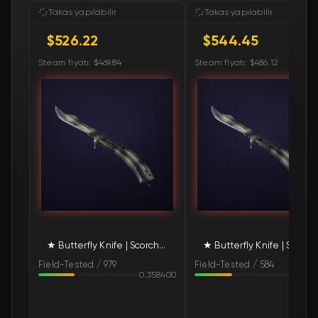
🛒
$544.90
FN
Takas yapılabilir
Takas yapılabilir
$526.22
$544.45
🛒
$544.90
FN
Steam fiyatı: $469.84
Steam fiyatı: $486.12
🛒
$545.62
FN
🛒
$547.37
FN
🛒
$548.04
FN
🛒
$548.04
FN
🛒
$548.13
FN
★ Butterfly Knife | Scorched (Field-Tested)
★ Butterfly Knife 
🛒
$548.13
FN
Field-Tested / 979
Field-Tested / 584
0.358400
0.37
🛒
$548.46
FN