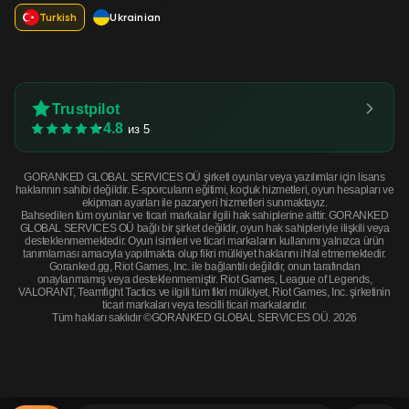
Turkish
Ukrainian
Trustpilot
4.8
из 5
GORANKED GLOBAL SERVICES OÜ şirketi oyunlar veya yazılımlar için lisans
haklarının sahibi değildir. E-sporcuların eğitimi, koçluk hizmetleri, oyun hesapları ve
ekipman ayarları ile pazaryeri hizmetleri sunmaktayız.
Bahsedilen tüm oyunlar ve ticari markalar ilgili hak sahiplerine aittir. GORANKED
GLOBAL SERVICES OÜ bağlı bir şirket değildir, oyun hak sahipleriyle ilişkili veya
desteklenmemektedir. Oyun isimleri ve ticari markaların kullanımı yalnızca ürün
tanımlaması amacıyla yapılmakta olup fikri mülkiyet haklarını ihlal etmemektedir.
Goranked.gg, Riot Games, Inc. ile bağlantılı değildir, onun tarafından
onaylanmamış veya desteklenmemiştir. Riot Games, League of Legends,
VALORANT, Teamfight Tactics ve ilgili tüm fikri mülkiyet, Riot Games, Inc. şirketinin
ticari markaları veya tescilli ticari markalarıdır.
Tüm hakları saklıdır ©GORANKED GLOBAL SERVICES OÜ. 2026
★ Butterfly Knife | Scorched (Field-Tested) · Field-Tested
ŞİMDİ SATIN AL
$526.22