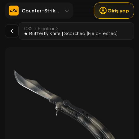
Counter-Strike 2
Giriş yap
CS2
Bıçaklar
★ Butterfly Knife | Scorched (Field-Tested)