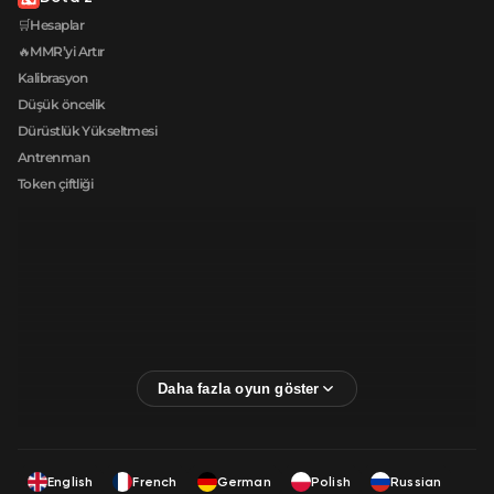
🛒Hesaplar
🔥MMR’yi Artır
Kalibrasyon
Düşük öncelik
Dürüstlük Yükseltmesi
Antrenman
Token çiftliği
English
French
German
Polish
Russian