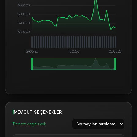
$520.00
$500.00
$480.00
$460.00
29.06.26
18.07.26
06.08.26
MEVCUT SEÇENEKLER
Ticaret engeli yok