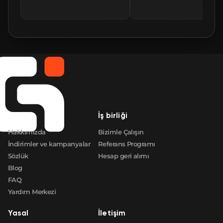
🛒
$549.66
FN
🛒
$551.84
FN
🛒
$553.46
FN
🛒
$553.64
FN
🛒
$553.73
FN
Şirket
İş birliği
🛒
$553.73
FN
Hakkımızda
Bizimle Çalışın
İndirimler ve kampanyalar
Referans Programı
Sözlük
Hesap geri alımı
Blog
FAQ
Yardım Merkezi
Yasal
İletişim