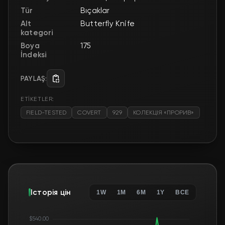
Tür
Bıçaklar
Alt
Butterfly Knife
kategori
Boya
175
İndeksi
PAYLAŞ:
ETİKETLER:
FIELD-TESTED
COVERT
929
КОЛЕКЦІЯ «ПРОРИВ»
Історія цін
1W
1M
6M
1Y
ВСЕ
$540.00