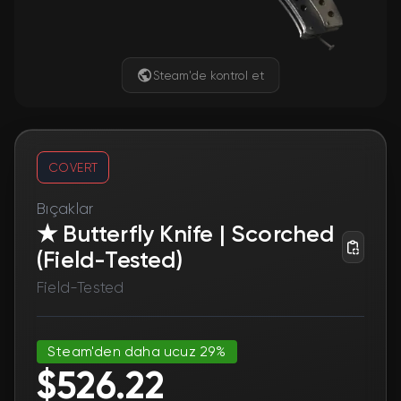
Steam'de kontrol et
COVERT
Bıçaklar
★ Butterfly Knife | Scorched
(Field-Tested)
Field-Tested
Steam'den daha ucuz 29%
$526.22