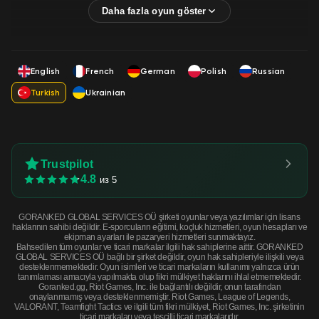
English
French
German
Polish
Russian
Turkish
Ukrainian
Trustpilot
4.8
из 5
GORANKED GLOBAL SERVICES OÜ şirketi oyunlar veya yazılımlar için lisans
haklarının sahibi değildir. E-sporcuların eğitimi, koçluk hizmetleri, oyun hesapları ve
ekipman ayarları ile pazaryeri hizmetleri sunmaktayız.
Bahsedilen tüm oyunlar ve ticari markalar ilgili hak sahiplerine aittir. GORANKED
GLOBAL SERVICES OÜ bağlı bir şirket değildir, oyun hak sahipleriyle ilişkili veya
desteklenmemektedir. Oyun isimleri ve ticari markaların kullanımı yalnızca ürün
tanımlaması amacıyla yapılmakta olup fikri mülkiyet haklarını ihlal etmemektedir.
Goranked.gg, Riot Games, Inc. ile bağlantılı değildir, onun tarafından
onaylanmamış veya desteklenmemiştir. Riot Games, League of Legends,
VALORANT, Teamfight Tactics ve ilgili tüm fikri mülkiyet, Riot Games, Inc. şirketinin
ticari markaları veya tescilli ticari markalarıdır.