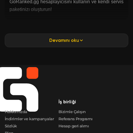
GoRanked.gg hesaplayıcısını kullanın ve kendi servis
paketinizı oluşturun!
Devamını oku
Şirket
İş birliği
Hakkımızda
Bizimle Çalışın
İndirimler ve kampanyalar
Referans Programı
Sözlük
Hesap geri alımı
Blog