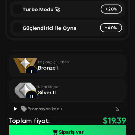
Turbo Modu 🚀
+20%
Güçlendirici ile Oyna
+40%
Başlangıç Rütbesi
Bronze I
Nihai Rütbe
Silver II
Promosyon kodu
$
19.39
Toplam fiyat:
Sipariş ver