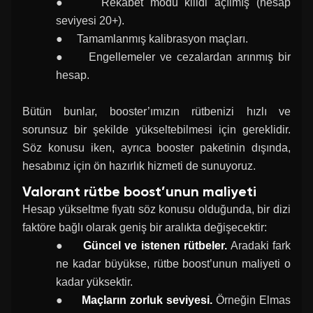
● Rekabet modu kilidi açılmış (hesap
seviyesi 20+).
● Tamamlanmış kalibrasyon maçları.
● Engellemeler ve cezalardan arınmış bir
hesap.
Bütün bunlar, booster’ımızın rütbenizi hızlı ve
sorunsuz bir şekilde yükseltebilmesi için gereklidir.
Söz konusu iken, ayrıca booster paketinin dışında,
hesabınız için ön hazırlık hizmeti de sunuyoruz.
Valorant rütbe boost’unun maliyeti
Hesap yükseltme fiyatı söz konusu olduğunda, bir dizi
faktöre bağlı olarak geniş bir aralıkta değişecektir:
●
Güncel ve istenen rütbeler.
Aradaki fark
ne kadar büyükse, rütbe boost’unun maliyeti o
kadar yüksektir.
●
Maçların zorluk seviyesi.
Örneğin Elmas