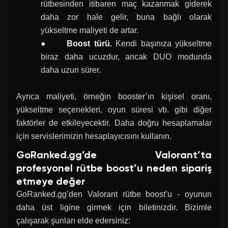
rütbesinden itibaren maç kazanmak giderek
daha zor hale gelir, buna bağlı olarak
yükseltme maliyeti de artar.
●
Boost türü.
Kendi başınıza yükseltme
biraz daha ucuzdur, ancak DUO modunda
daha uzun sürer.
Ayrıca maliyeti, örneğin booster’ın kişisel oranı,
yükseltme seçenekleri, oyun süresi vb. gibi diğer
faktörler de etkileyecektir. Daha doğru hesaplamalar
için servislerimizin hesaplayıcısını kullanın.
GoRanked.gg’de Valorant’ta
profesyonel rütbe boost’u neden sipariş
etmeye değer
GoRanked.gg’den Valorant rütbe boost’u - oyunun
daha üst ligine girmek için biletinizdir. Bizimle
çalışarak şunları elde edersiniz: