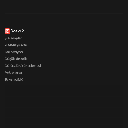
Dota 2
🛒Hesaplar
🔥MMR’yi Artır
Kalibrasyon
Düşük öncelik
Dürüstlük Yükseltmesi
Antrenman
Token çiftliği