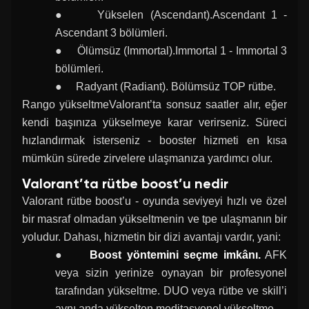
● Yükselen (Ascendant).Ascendant 1 -
Ascendant 3 bölümleri.
● Ölümsüz (Immortal).Immortal 1 - Immortal 3
bölümleri.
● Radyant (Radiant). Bölümsüz TOP rütbe.
Rango yükseltmeValorant’ta sonsuz saatler alır, eğer
kendi başınıza yükselmeye karar verirseniz. Süreci
hızlandırmak isterseniz - booster hizmeti en kısa
mümkün sürede zirvelere ulaşmanıza yardımcı olur.
Valorant’ta rütbe boost’u nedir
Valorant rütbe boost’u - oyunda seviyeyi hızlı ve özel
bir masraf olmadan yükseltmenin ve tpe ulaşmanın bir
yoludur. Dahası, hizmetin bir dizi avantajı vardır, yani:
●
Boost yöntemini seçme imkânı.
AFK
veya sizin yerinize oynayan bir profesyonel
tarafından yükseltme. DUO veya rütbe ve skill’i
aynı anda yükselten meditasyonel yükseltme.