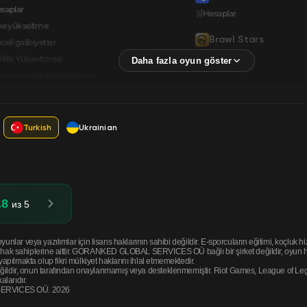
saplar
🛒Hesaplar
be yükseltme
Brawl Stars
celi galibiyetler
🛒Hesaplar
rlilik Yükseltmesi
amanın ustalığını artırma
Turkish
Ukrainian
.8
из 5
eya yazılımlar için lisans haklarının sahibi değildir. E-sporcuların eğitimi, koçluk hizm
li hak sahiplerine aittir. GORANKED GLOBAL SERVICES OÜ bağlı bir şirket değildir, oyun hak
pılmakta olup fikri mülkiyet haklarını ihlal etmemektedir.
eğildir, onun tarafından onaylanmamış veya desteklenmemiştir. Riot Games, League of Legen
alarıdır.
SERVICES OÜ. 2026