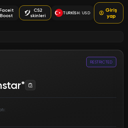
Giriş
Faceit
CS2
TURKISH
USD
/
Boost
skinleri
yap
RESTRICTED
hstar*
tı: