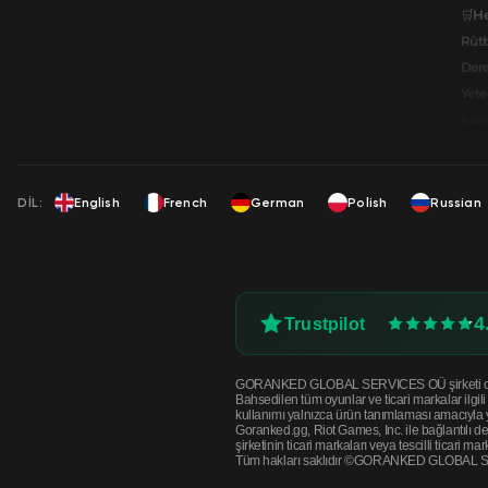
🛒He
Rüt
Dere
Yete
Kahr
DIL:
English
French
German
Polish
Russian
4
Trustpilot
GORANKED GLOBAL SERVICES OÜ şirketi oyunlar v
Bahsedilen tüm oyunlar ve ticari markalar ilgi
kullanımı yalnızca ürün tanımlaması amacıyla ya
Goranked.gg, Riot Games, Inc. ile bağlantılı d
şirketinin ticari markaları veya tescilli ticari mark
Tüm hakları saklıdır ©GORANKED GLOBAL 