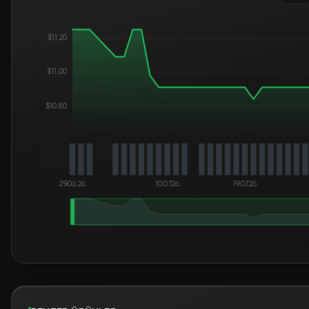
$11.20
$11.00
$10.80
29.06.26
10.07.26
19.07.26