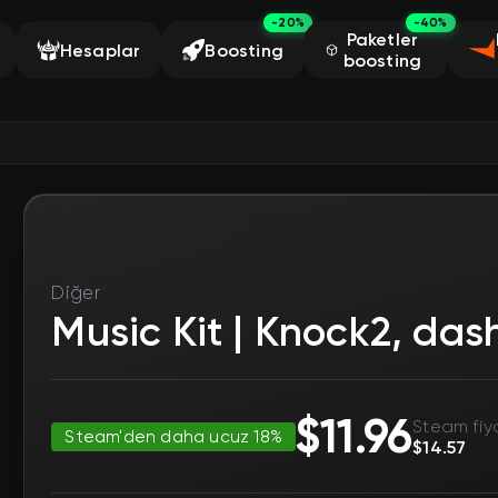
-20%
-40%
Paketler
Hesaplar
Boosting
boosting
Diğer
Music Kit | Knock2, das
$11.96
Steam fiya
Steam'den daha ucuz 18%
$14.57