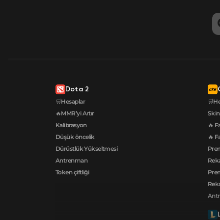
Dota 2
🛒Hesaplar
🛒He
🔥MMR’yi Artır
Skin
Kalibrasyon
🔥 F
Düşük öncelik
🔥 F
Dürüstlük Yükseltmesi
Pre
Antrenman
Reka
Token çiftliği
Prem
Reka
Ant