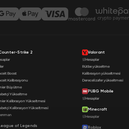
Counter-Strike 2
Valorant
saplar
🛒Hesaplar
ler
Rütbe yükseltme
aceit Boost
Kalibrasyon yükseltmesi
aceit Kalibrasyonu
Dereceli zafer yükseltmesi
mier Büyütme
PUBG Mobile
betçi Yükseltme
🛒Hesaplar
ier Kalibrasyon Yükseltmesi
betçi Kalibrasyon Yükseltmesi
Minecraft
renman
🛒Hesaplar
League of Legends
Roblox