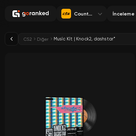
Counter-Strike 2
İnceleme
Music Kit | Knock2, dashstar*
CS2
Diğer