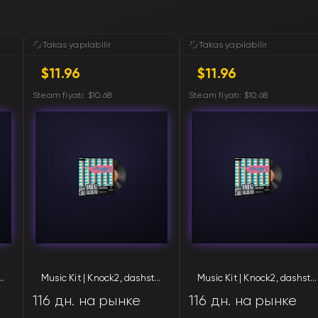
FN
FN
Takas yapılabilir
Takas yapılabilir
$11.96
$11.96
FN
Steam fiyatı: $10.68
Steam fiyatı: $10.68
FN
FN
FN
FN
FN
 | Knock2, dashstar*
Music Kit | Knock2, dashstar*
Music Kit | Knock2, dashstar*
FN
116 дн. на рынке
116 дн. на рынке
FN