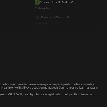
Grand Theft Auto V
🛒Hesaplar
World of Warcraft
🛒Hesaplar
etleri, oyun hesapları ve ekipman ayarları ile pazaryeri hizmetleri sunmaktayız.
 sahipleriyle ilişkili veya desteklenmemektedir. Oyun isimleri ve ticari markaların
ds, VALORANT, Teamfight Tactics ve ilgili tüm fikri mülkiyet, Riot Games, Inc.