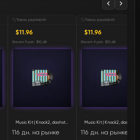
🛒
$11.96
🛒
$11.96
Takas yapılabilir
Takas yapılabilir
$11.96
$11.96
🛒
$11.96
Steam fiyatı: $10.68
Steam fiyatı: $10.68
🛒
$11.96
🛒
$11.96
🛒
$11.96
🛒
$12.03
🛒
$12.04
Music Kit | Knock2, dashstar*
Music Kit | Knock2, dashstar*
🛒
$12.10
116 дн. на рынке
116 дн. на рынке
🛒
$12.10