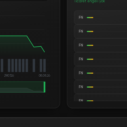
Ticaret engeli yok
FN
FN
FN
FN
FN
29.07.26
08.08.26
FN
FN
FN