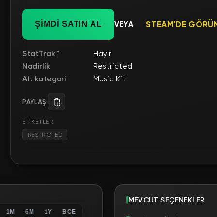
ŞİMDİ SATIN AL
VEYA
STEAM'DE GÖRÜ
StatTrak™
Hayır
Nadirlik
Restricted
Alt kategori
Music Kit
PAYLAŞ:
ETİKETLER:
RESTRICTED
MEVCUT SEÇENEKLER
1M
6M
1Y
ВСЕ