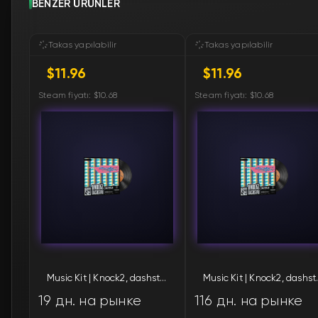
BENZER ÜRÜNLER
Takas yapılabilir
Takas yapılabilir
$11.96
$11.96
Steam fiyatı: $10.68
Steam fiyatı: $10.68
Music Kit | Knock2, dashstar*
Music Kit
19 дн. на рынке
116 дн. на рынке