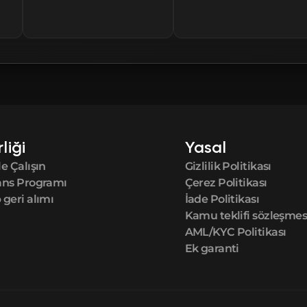
FN
FN
FN
FN
rliği
Yasal
e Çalışın
Gizlilik Politikası
FN
ans Programı
Çerez Politikası
geri alımı
İade Politikası
FN
Kamu teklifi sözleşmes
AML/KYC Politikası
Ek garanti