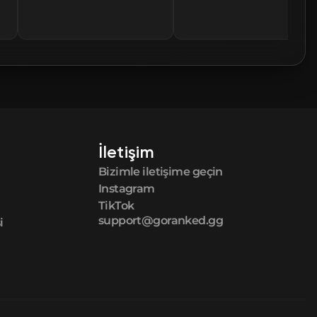
🛒
$12.10
🛒
$12.10
🛒
$12.10
🛒
$12.15
İletişim
Bizimle iletişime geçin
🛒
$12.16
Instagram
TikTok
🛒
$12.20
support@goranked.gg
i