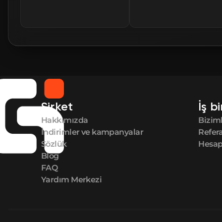
Şirket
İş bi
Hakkımızda
Biziml
İndirimler ve kampanyalar
Refer
Sözlük
Hesap 
Blog
FAQ
Yardım Merkezi