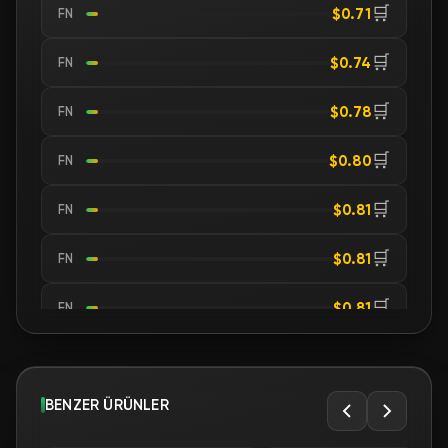
🛒
$0.71
FN
🛒
$0.74
FN
🛒
$0.78
FN
🛒
$0.80
FN
🛒
$0.81
FN
🛒
$0.81
FN
🛒
$0.81
FN
🛒
$0.81
FN
🛒
BENZER ÜRÜNLER
$0.83
FN