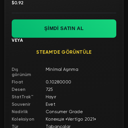
$0.92
ŞİMDİ SATIN AL
VEYA
STEAM'DE GÖRÜNTÜLE
Dış
Minimal Aşınma
görünüm
Float
0.10280000
Desen
725
StatTrak™
Hayır
Souvenir
Evet
Nadirlik
Consumer Grade
Koleksiyon
Колекція «Vertigo 2021»
Tür
Tabancalar