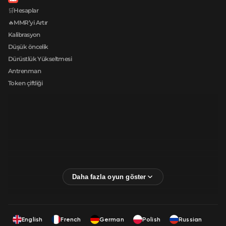
🛒Hesaplar
🔥MMR’yi Artır
Kalibrasyon
Düşük öncelik
Dürüstlük Yükseltmesi
Antrenman
Token çiftliği
English
French
German
Polish
Russian