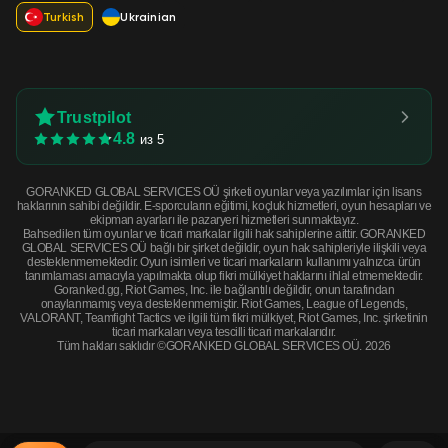
Turkish
Ukrainian
Trustpilot
4.8
из 5
GORANKED GLOBAL SERVICES OÜ şirketi oyunlar veya yazılımlar için lisans
haklarının sahibi değildir. E-sporcuların eğitimi, koçluk hizmetleri, oyun hesapları ve
ekipman ayarları ile pazaryeri hizmetleri sunmaktayız.
Bahsedilen tüm oyunlar ve ticari markalar ilgili hak sahiplerine aittir. GORANKED
GLOBAL SERVICES OÜ bağlı bir şirket değildir, oyun hak sahipleriyle ilişkili veya
desteklenmemektedir. Oyun isimleri ve ticari markaların kullanımı yalnızca ürün
tanımlaması amacıyla yapılmakta olup fikri mülkiyet haklarını ihlal etmemektedir.
Goranked.gg, Riot Games, Inc. ile bağlantılı değildir, onun tarafından
onaylanmamış veya desteklenmemiştir. Riot Games, League of Legends,
VALORANT, Teamfight Tactics ve ilgili tüm fikri mülkiyet, Riot Games, Inc. şirketinin
ticari markaları veya tescilli ticari markalarıdır.
Tüm hakları saklıdır ©GORANKED GLOBAL SERVICES OÜ. 2026
Souvenir CZ75-Auto | Framework (Minimal Wear) · Minimal Wear
ŞİMDİ SATIN AL
$0.71