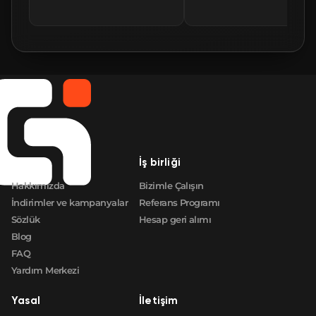
🛒
$0.95
FN
🛒
$0.95
FN
🛒
$0.97
FN
🛒
$0.97
FN
Şirket
İş birliği
🛒
$0.99
FN
Hakkımızda
Bizimle Çalışın
İndirimler ve kampanyalar
Referans Programı
Sözlük
Hesap geri alımı
Blog
FAQ
Yardım Merkezi
Yasal
İletişim