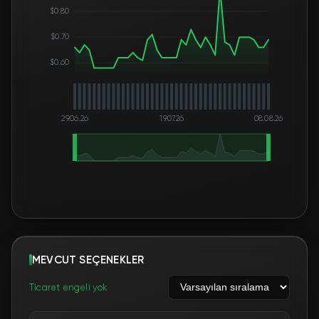
$0.80
$0.70
$0.60
29.06.26
19.07.26
08.08.26
MEVCUT SEÇENEKLER
Ticaret engeli yok