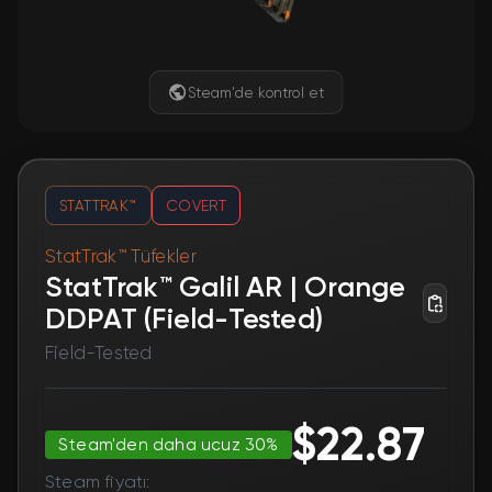
Steam'de kontrol et
STATTRAK™
COVERT
StatTrak™ Tüfekler
StatTrak™ Galil AR | Orange
DDPAT (Field-Tested)
Field-Tested
$22.87
Steam'den daha ucuz 30%
Steam fiyatı: