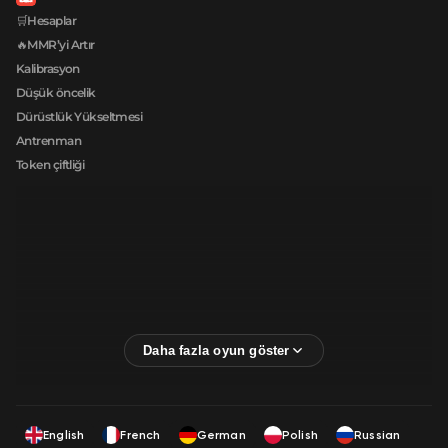
🛒Hesaplar
🔥MMR’yi Artır
Kalibrasyon
Düşük öncelik
Dürüstlük Yükseltmesi
Antrenman
Token çiftliği
English
French
German
Polish
Russian