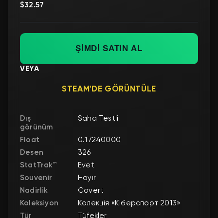
$32.57
ŞİMDİ SATIN AL
VEYA
STEAM'DE GÖRÜNTÜLE
Dış
Saha Testli
görünüm
Float
0.17240000
Desen
326
StatTrak™
Evet
Souvenir
Hayır
Nadirlik
Covert
Koleksiyon
Колекція «Кіберспорт 2013»
Tür
Tüfekler