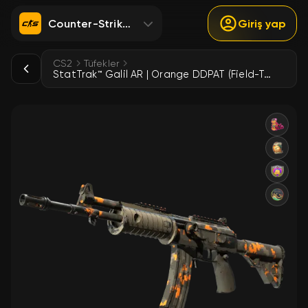
Counter-Strike 2
Giriş yap
CS2
Tüfekler
StatTrak™ Galil AR | Orange DDPAT (Field-Tested)