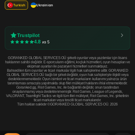
Turkish
Ukrainian
Trustpilot
4.8
из 5
GORANKED GLOBAL SERVICES OÜ şirketi oyunlar veya yazılımlar için lisans
haklarının sahibi değildir. E-sporcuların eğitimi, koçluk hizmetleri, oyun hesapları ve
ekipman ayarları ile pazaryeri hizmetleri sunmaktayız.
Bahsedilen tüm oyunlar ve ticari markalar ilgili hak sahiplerine aittir. GORANKED
GLOBAL SERVICES OÜ bağlı bir şirket değildir, oyun hak sahipleriyle ilişkili veya
desteklenmemektedir. Oyun isimleri ve ticari markaların kullanımı yalnızca ürün
tanımlaması amacıyla yapılmakta olup fikri mülkiyet haklarını ihlal etmemektedir.
Goranked.gg, Riot Games, Inc. ile bağlantılı değildir, onun tarafından
onaylanmamış veya desteklenmemiştir. Riot Games, League of Legends,
VALORANT, Teamfight Tactics ve ilgili tüm fikri mülkiyet, Riot Games, Inc. şirketinin
ticari markaları veya tescilli ticari markalarıdır.
Tüm hakları saklıdır ©GORANKED GLOBAL SERVICES OÜ. 2026
StatTrak™ Galil AR | Orange DDPAT (Field-Tested) · Field-Tested
ŞİMDİ SATIN AL
$22.87