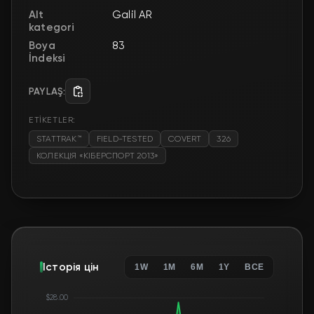
Alt
Galil AR
kategori
Boya
83
İndeksi
PAYLAŞ:
ETİKETLER:
STATTRAK™
FIELD-TESTED
COVERT
326
КОЛЕКЦІЯ «КІБЕРСПОРТ 2013»
Історія цін
1W
1M
6M
1Y
ВСЕ
$28.00