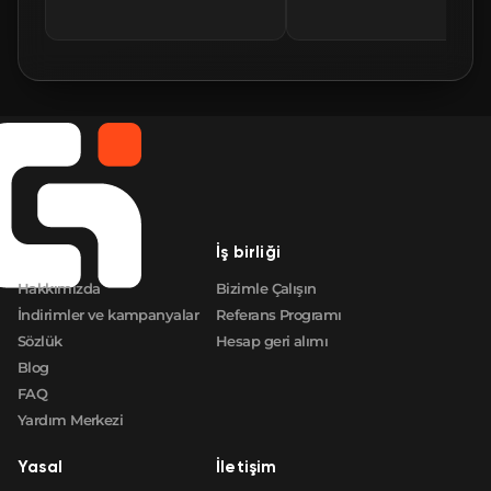
🛒
$135.70
FN
🛒
$271.40
FN
🛒
$288.86
FN
🛒
$416.15
FN
Şirket
İş birliği
🛒
$603.04
FN
Hakkımızda
Bizimle Çalışın
İndirimler ve kampanyalar
Referans Programı
Sözlük
Hesap geri alımı
Blog
FAQ
Yardım Merkezi
Yasal
İletişim