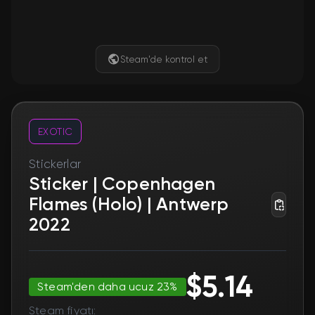
Steam'de kontrol et
EXOTIC
Stickerlar
Sticker | Copenhagen
Flames (Holo) | Antwerp
2022
$5.14
Steam'den daha ucuz 23%
Steam fiyatı: