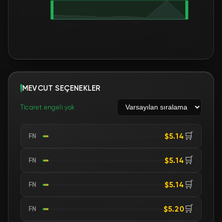
MEVCUT SEÇENEKLER
Ticaret engeli yok
🛒
$5.14
FN
🛒
$5.14
FN
🛒
$5.14
FN
🛒
$5.20
FN