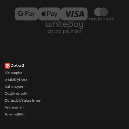
Dota 2
🛒Hesaplar
🔥MMR’yi Artır
Kalibrasyon
Düşük öncelik
Dürüstlük Yükseltmesi
Antrenman
Token çiftliği