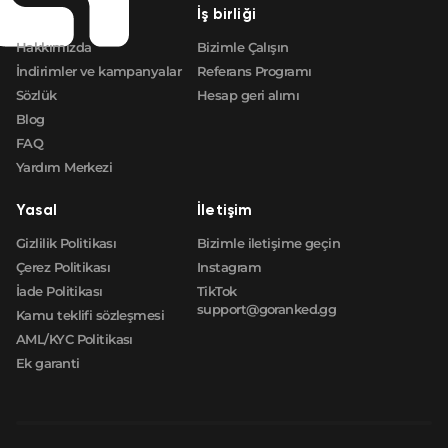
🛒
$6.09
FN
Şirket
İş birliği
Hakkımızda
Bizimle Çalışın
🛒
$6.09
FN
İndirimler ve kampanyalar
Referans Programı
Sözlük
Hesap geri alımı
Blog
FAQ
Yardım Merkezi
Yasal
İletişim
Gizlilik Politikası
Bizimle iletişime geçin
Çerez Politikası
Instagram
İade Politikası
TikTok
support@goranked.gg
Kamu teklifi sözleşmesi
AML/KYC Politikası
Ek garanti