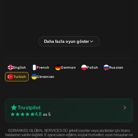
English
French
German
Polish
Russian
Turkish
Ukrainian
Trustpilot
4.8
из 5
GORANKED GLOBAL SERVICES OÜ şirketi oyunlar veya yazılımlar için lisans
haklarının sahibi değildir. E-sporcuların eğitimi, koçluk hizmetleri, oyun hesapları ve