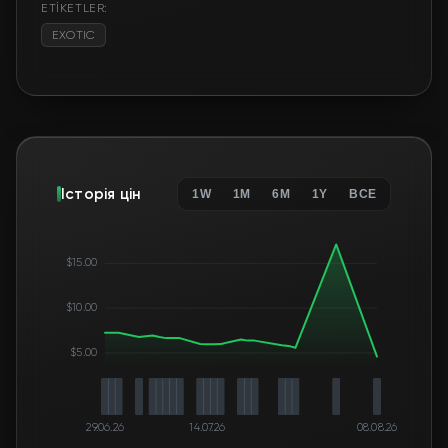
ETİKETLER:
EXOTIC
Історія цін
1W
1M
6M
1Y
ВСЕ
$15.00
$10.00
$5.00
29.06.26
14.07.26
08.08.26