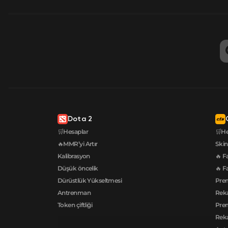
Dota 2
🛒Hesaplar
🛒He
🔥MMR’yi Artır
Skin
Kalibrasyon
🔥 F
Düşük öncelik
🔥 F
Dürüstlük Yükseltmesi
Pre
Antrenman
Reka
Token çiftliği
Prem
Reka