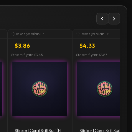
🛒
$4.33
🛒
$4.33
🛒
$4.33
Takas yapılabilir
Takas yapılabilir
$3.86
$4.33
🛒
$4.33
Steam fiyatı: $3.45
Steam fiyatı: $3.87
🛒
$4.83
🛒
$5.70
🛒
$6.50
🛒
$9.79
Sticker | Coral Skill Surf (Holo)
Sticker | Coral Skill Surf (Holo)