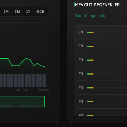
MEVCUT SEÇENEKLER
1M
6M
1Y
ВСЕ
Ticaret engeli yok
FN
FN
FN
FN
FN
01.08.26
07.08.26
FN
FN