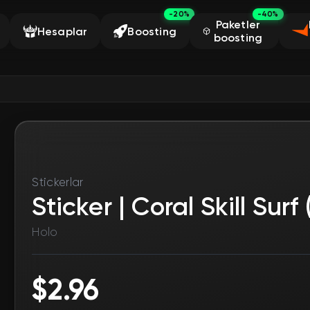
-20%
-40%
Paketler
Hesaplar
Boosting
boosting
Stickerlar
Sticker | Coral Skill Surf
Holo
$2.96