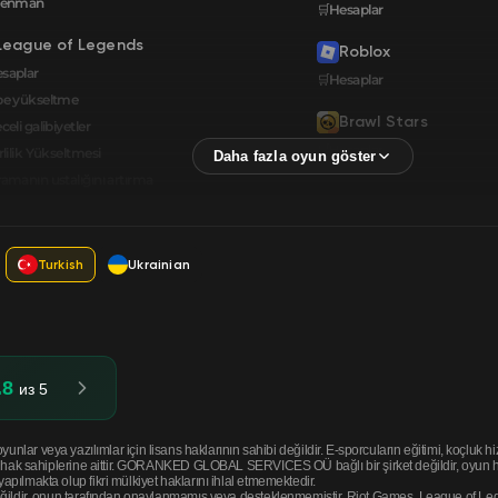
renman
🛒Hesaplar
League of Legends
Roblox
saplar
🛒Hesaplar
be yükseltme
Brawl Stars
celi galibiyetler
🛒Hesaplar
rlilik Yükseltmesi
amanın ustalığını artırma
Turkish
Ukrainian
.8
из 5
eya yazılımlar için lisans haklarının sahibi değildir. E-sporcuların eğitimi, koçluk hizm
li hak sahiplerine aittir. GORANKED GLOBAL SERVICES OÜ bağlı bir şirket değildir, oyun hak
pılmakta olup fikri mülkiyet haklarını ihlal etmemektedir.
eğildir, onun tarafından onaylanmamış veya desteklenmemiştir. Riot Games, League of Legen