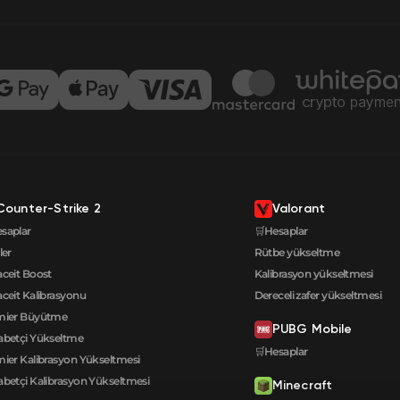
Counter-Strike 2
Valorant
saplar
🛒Hesaplar
ler
Rütbe yükseltme
aceit Boost
Kalibrasyon yükseltmesi
aceit Kalibrasyonu
Dereceli zafer yükseltmesi
mier Büyütme
PUBG Mobile
betçi Yükseltme
🛒Hesaplar
ier Kalibrasyon Yükseltmesi
betçi Kalibrasyon Yükseltmesi
Minecraft