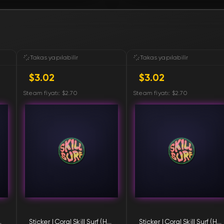
FN
FN
FN
Takas yapılabilir
Takas yapılabilir
$3.02
$3.02
FN
Steam fiyatı: $2.70
Steam fiyatı: $2.70
FN
FN
FN
FN
Surf (Holo)
Sticker | Coral Skill Surf (Holo)
Sticker | Coral Skill Surf (Holo)