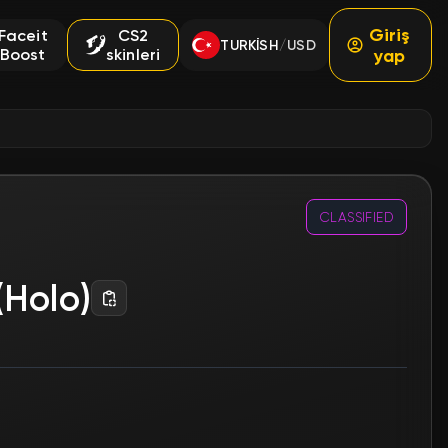
Giriş
Faceit
CS2
TURKISH
USD
/
Boost
skinleri
yap
CLASSIFIED
 (Holo)