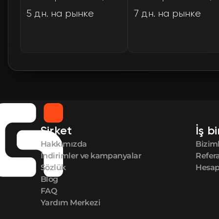
5 дн. на рынке
7 дн. на рынке
Şirket
İş bi
Hakkımızda
Biziml
İndirimler ve kampanyalar
Refer
Sözlük
Hesap 
Blog
FAQ
Yardım Merkezi