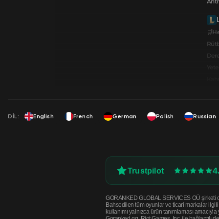
Ant
🛒He
Rüt
Dere
Yete
Kahr
DIL:
English
French
German
Polish
Russian
4
Trustpilot
GORANKED GLOBAL SERVICES OÜ şirketi oyunlar v
Bahsedilen tüm oyunlar ve ticari markalar ilgi
kullanımı yalnızca ürün tanımlaması amacıyla ya
Goranked.gg, Riot Games, Inc. ile bağlantılı d