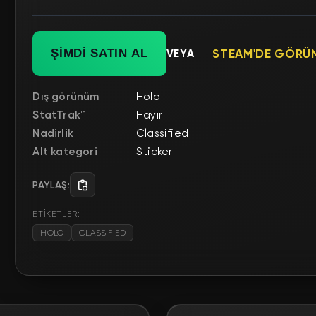
ŞİMDİ SATIN AL
VEYA
STEAM'DE GÖRÜ
Dış görünüm
Holo
StatTrak™
Hayır
Nadirlik
Classified
Alt kategori
Sticker
PAYLAŞ:
ETİKETLER:
HOLO
CLASSIFIED