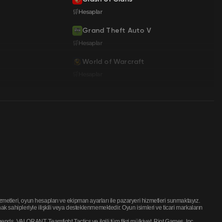
🛒Hesaplar
Grand Theft Auto V
🛒Hesaplar
World of Warcraft
🛒Hesaplar
etleri, oyun hesapları ve ekipman ayarları ile pazaryeri hizmetleri sunmaktayız.
 sahipleriyle ilişkili veya desteklenmemektedir. Oyun isimleri ve ticari markaların
ds, VALORANT, Teamfight Tactics ve ilgili tüm fikri mülkiyet, Riot Games, Inc.