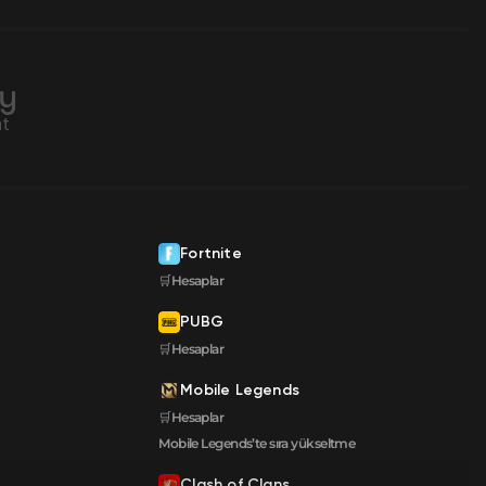
Fortnite
🛒Hesaplar
PUBG
🛒Hesaplar
Mobile Legends
🛒Hesaplar
Mobile Legends’te sıra yükseltme
Clash of Clans