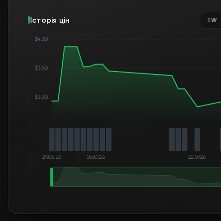
Історія цін
1W
$4.00
$3.50
$3.00
29.06.26
06.07.26
22.07.26