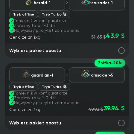
herald-1
crusader-1
Tryb offline
Tryb Turbo 🚀
Taniej niż w konfiguratorze
Zrobimy to w 1-3 dni
Najwyższy priorytet zamówienia
43.9 $
51.65 $
Cena ze zniżką
Wybierz pakiet boostu
Zniżka
-20%
guardian-1
crusader-5
Tryb offline
Tryb Turbo 🚀
Taniej niż w konfiguratorze
Zrobimy to w 1-3 dni
Najwyższy priorytet zamówienia
39.94 $
49.93 $
Cena ze zniżką
Wybierz pakiet boostu