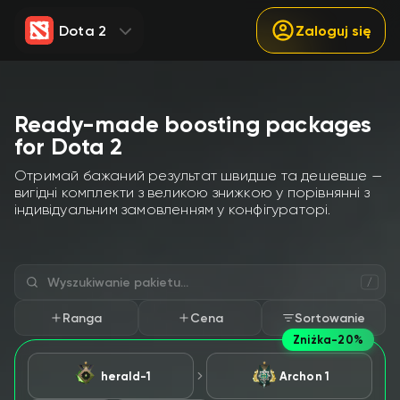
Dota 2
Zaloguj się
Ready-made boosting packages
for Dota 2
Отримай бажаний результат швидше та дешевше —
вигідні комплекти з великою знижкою у порівнянні з
індивідуальним замовленням у конфігураторі.
/
Ranga
Cena
Sortowanie
Zniżka
-20%
herald-1
Archon 1