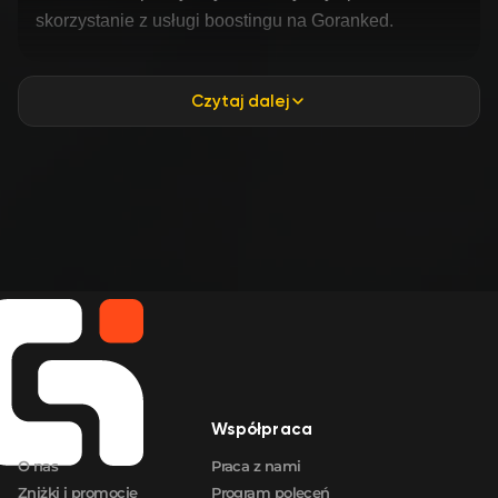
skorzystanie z usługi boostingu na Goranked.
Czytaj dalej
Firma
Współpraca
O nas
Praca z nami
Zniżki i promocje
Program poleceń