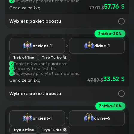
Najwyższy priorytet zamówienia
57.76 $
77.01 $
Cena ze zniżką
Wybierz pakiet boostu
Zniżka
-30%
ancient-1
divine-1
Tryb offline
Tryb Turbo 🚀
Taniej niż w konfiguratorze
Zrobimy to w 1-3 dni
Najwyższy priorytet zamówienia
33.52 $
47.89 $
Cena ze zniżką
Wybierz pakiet boostu
Zniżka
-10%
ancient-1
divine-5
Tryb offline
Tryb Turbo 🚀