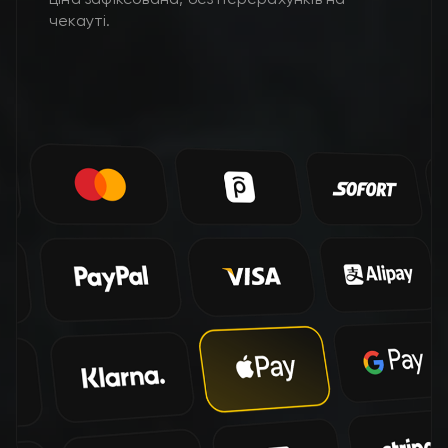
чекауті.