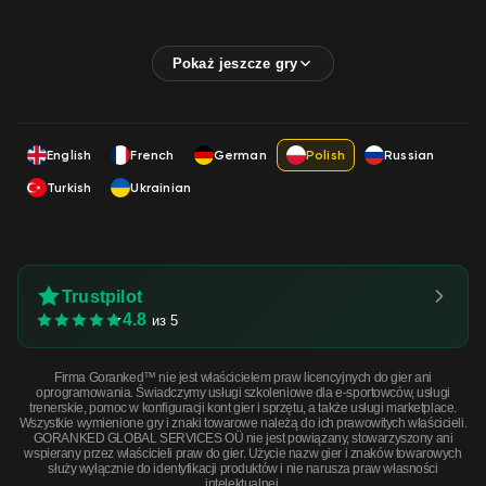
English
French
German
Polish
Russian
Turkish
Ukrainian
Trustpilot
4.8
из 5
Firma Goranked™ nie jest właścicielem praw licencyjnych do gier ani
oprogramowania. Świadczymy usługi szkoleniowe dla e-sportowców, usługi
trenerskie, pomoc w konfiguracji kont gier i sprzętu, a także usługi marketplace.
Wszystkie wymienione gry i znaki towarowe należą do ich prawowitych właścicieli.
GORANKED GLOBAL SERVICES OÜ nie jest powiązany, stowarzyszony ani
wspierany przez właścicieli praw do gier. Użycie nazw gier i znaków towarowych
służy wyłącznie do identyfikacji produktów i nie narusza praw własności
intelektualnej.