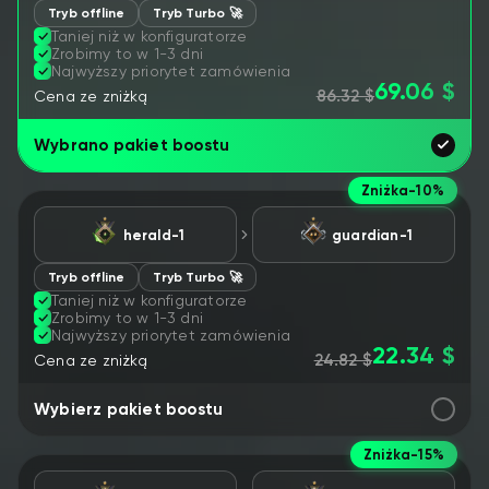
Tryb offline
Tryb Turbo 🚀
Taniej niż w konfiguratorze
Zrobimy to w 1-3 dni
Najwyższy priorytet zamówienia
69.06 $
86.32 $
Cena ze zniżką
Wybrano pakiet boostu
Zniżka
-10%
herald-1
guardian-1
Tryb offline
Tryb Turbo 🚀
Taniej niż w konfiguratorze
Zrobimy to w 1-3 dni
Najwyższy priorytet zamówienia
22.34 $
24.82 $
Cena ze zniżką
Wybierz pakiet boostu
Zniżka
-15%