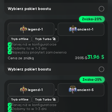
Wybierz pakiet boostu
Zniżka
-20%
legend-1
ancient-1
Tryb offline
Tryb Turbo 🚀
Taniej niż w konfiguratorze
Zrobimy to w 1-3 dni
Najwyższy priorytet zamówienia
31.96 $
39.95 $
Cena ze zniżką
Wybierz pakiet boostu
Zniżka
-25%
legend-1
ancient-5
Tryb offline
Tryb Turbo 🚀
Taniej niż w konfiguratorze
Zrobimy to w 1-3 dni