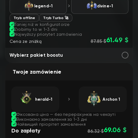
legend-1
divine-1
Tryb offline
Tryb Turbo 🚀
Taniej niż w konfiguratorze
Zrobimy to w 1-3 dni
Najwyższy priorytet zamówienia
61.49 $
87.85 $
Cena ze zniżką
Wybierz pakiet boostu
Twoje zamówienie
herald-1
Archon 1
Фіксована ціна — без перерахунків на чекауті
Виконаємо замовлення за 1-3 дні
Найвищий пріорітет замовлення
69.06 $
Do zapłaty
86.32 $