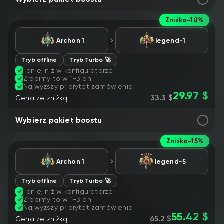
Zniżka
-10%
Archon 1
legend-1
Tryb offline
Tryb Turbo 🚀
Taniej niż w konfiguratorze
Zrobimy to w 1-3 dni
Najwyższy priorytet zamówienia
29.97 $
33.3 $
Cena ze zniżką
Wybierz pakiet boostu
Zniżka
-15%
Archon 1
legend-5
Tryb offline
Tryb Turbo 🚀
Taniej niż w konfiguratorze
Zrobimy to w 1-3 dni
Najwyższy priorytet zamówienia
55.42 $
65.2 $
Cena ze zniżką