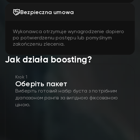
Bezpieczna umowa
Wykonawca otrzymuje wynagrodzenie dopiero
po potwierdzeniu postępu lub pomyślnym
zakończeniu zlecenia.
Jak działa boosting?
Krok 1
Оберіть пакет
Виберіть готовий набір буста з потрібним
діапазоном рангів за вигідною фіксованою
ціною.