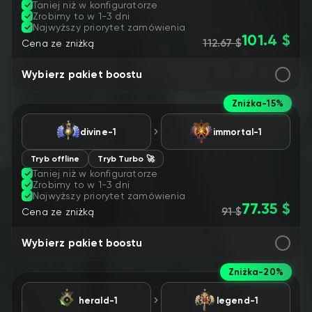
Taniej niż w konfiguratorze
Zrobimy to w 1-3 dni
Najwyższy priorytet zamówienia
101.4 $
112.67 $
Cena ze zniżką
Wybierz pakiet boostu
Zniżka
-15%
divine-1
immortal-1
Tryb offline
Tryb Turbo 🚀
Taniej niż w konfiguratorze
Zrobimy to w 1-3 dni
Najwyższy priorytet zamówienia
77.35 $
91 $
Cena ze zniżką
Wybierz pakiet boostu
Zniżka
-20%
herald-1
legend-1