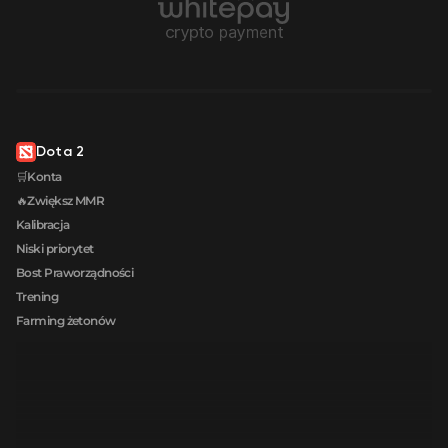
Dota 2
🛒Konta
🔥Zwiększ MMR
Kalibracja
Niski priorytet
Bost Praworządności
Trening
Farming żetonów