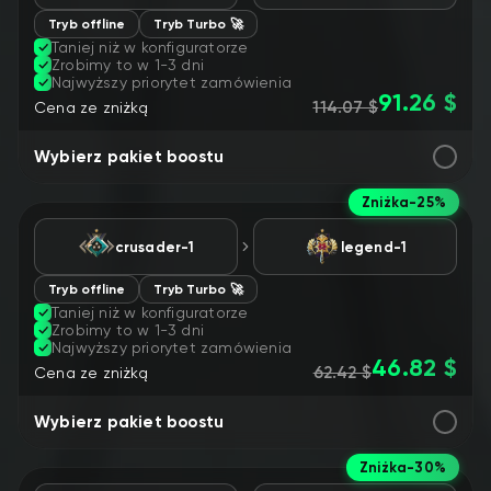
Tryb offline
Tryb Turbo 🚀
Taniej niż w konfiguratorze
Zrobimy to w 1-3 dni
Najwyższy priorytet zamówienia
91.26 $
114.07 $
Cena ze zniżką
Wybierz pakiet boostu
Zniżka
-25%
crusader-1
legend-1
Tryb offline
Tryb Turbo 🚀
Taniej niż w konfiguratorze
Zrobimy to w 1-3 dni
Najwyższy priorytet zamówienia
46.82 $
62.42 $
Cena ze zniżką
Wybierz pakiet boostu
Zniżka
-30%