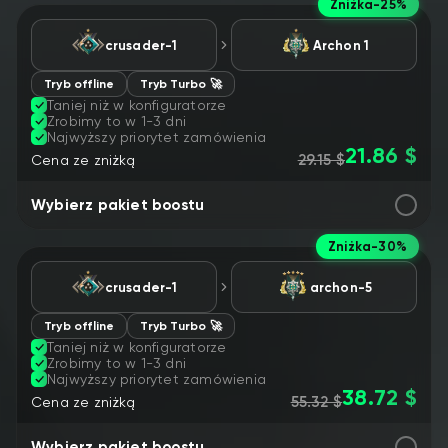
Zniżka
-25%
crusader-1
Archon 1
Tryb offline
Tryb Turbo 🚀
Taniej niż w konfiguratorze
Zrobimy to w 1-3 dni
Najwyższy priorytet zamówienia
21.86 $
29.15 $
Cena ze zniżką
Wybierz pakiet boostu
Zniżka
-30%
crusader-1
archon-5
Tryb offline
Tryb Turbo 🚀
Taniej niż w konfiguratorze
Zrobimy to w 1-3 dni
Najwyższy priorytet zamówienia
38.72 $
55.32 $
Cena ze zniżką
Wybierz pakiet boostu