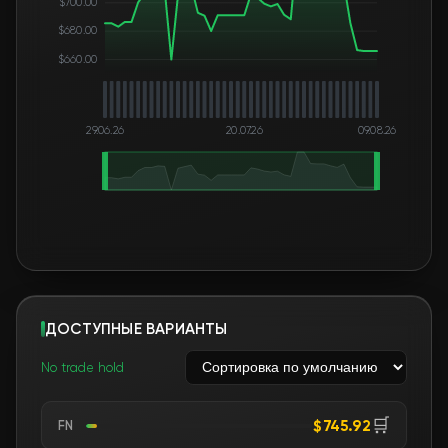
$700.00
$680.00
$660.00
29.06.26
20.07.26
09.08.26
ДОСТУПНЫЕ ВАРИАНТЫ
No trade hold
🛒
$745.92
FN