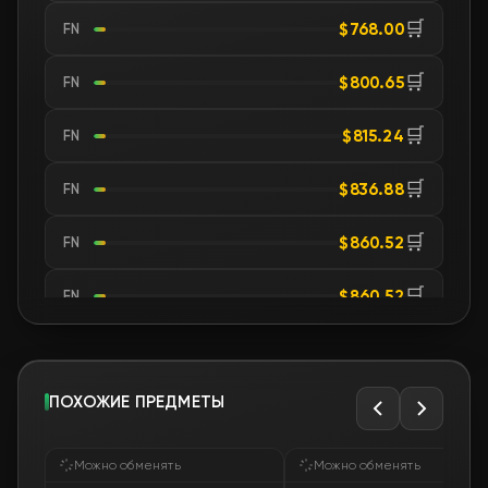
🛒
$768.00
FN
🛒
$800.65
FN
🛒
$815.24
FN
🛒
$836.88
FN
🛒
$860.52
FN
🛒
$860.52
FN
🛒
$860.52
FN
🛒
ПОХОЖИЕ ПРЕДМЕТЫ
$869.41
FN
🛒
$878.61
FN
Можно обменять
Можно обменять