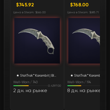
$745.92
$768.00
🛒
$905.81
FN
Цена в Steam: $666.00
Цена в Steam: $685.71
🛒
$905.81
FN
🛒
$996.40
FN
★ StatTrak™ Karambit | Black Laminate (Well-Worn)
★ StatTrak™ Karambit | Black Laminate (Well
Well-Worn / 740
Well-Worn / 194
0.439700
0.40
2 дн. на рынке
8 дн. на рынке