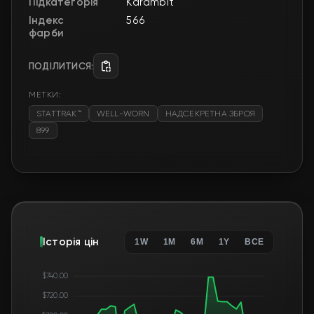
Підкатегорія
Karambit
Індекс
566
фарби
ПОДІЛИТИСЯ:
МЕТКИ:
STATTRAK™
WELL-WORN
НАДСЕКРЕТНА ЗБРОЯ
899
Історія цін
1W
1M
6M
1Y
ВСЕ
$740.00
$720.00