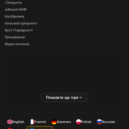
🛒Акаунти
🔥Boost MMR
Калібровка
Низький пріоритет
Буст Порядності
Тренування
Фарм жетонів
English
French
German
Polish
Russian