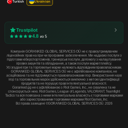
Turkish
Ukrainian
Trustpilot
4.8
из 5
Компанія GORANKED GLOBAL SERVICES OÜ не є правоутримувачем
ліцензійних прав на ігри чи програмне забезпечення. Ми надаємо послуги з
підготовки кіберспортсменів, тренерські послуги, допомогу з налаштування
ігрових акаунтів та обладнання, а також послуги маркетплейсу.
Усі згадані ігри та торговельні марки належать відповідним правовласникам.
GORANKED GLOBAL SERVICES OÜ не є афілійованою компанією, не
асоційована та не підтримується правовласниками ігор. Використання назв
ігор та торговельних марок здійснюється виключно з метою ідентифікації
продуктів та не порушує прав інтелектуальної власності.
Goranked.gg не є афілійованою з Riot Games, Inc., не схвалена та не
спонсорується нею. Riot Games, League of Legends, VALORANT, Teamfight
Tactics та вся повязана з ними інтелектуальна власність є торговими марками
або зареєстрованими торговими марками Riot Games, Inc.
Всі права захищені ©GORANKED GLOBAL SERVICES OÜ. 2026
★ StatTrak™ Karambit | Black Laminate (Well-Worn) · Well-Worn
КУПИТЬ СЕЙЧАС
$745.92