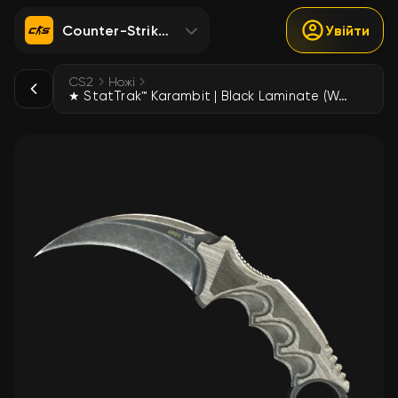
Counter-Strike 2
Увійти
CS2
Ножі
★ StatTrak™ Karambit | Black Laminate (Well-Worn)