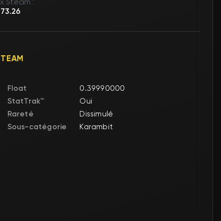
ix Steam :
73.26
STEAM
Float
0.39990000
StatTrak™
Oui
Rareté
Dissimulé
Sous-catégorie
Karambit