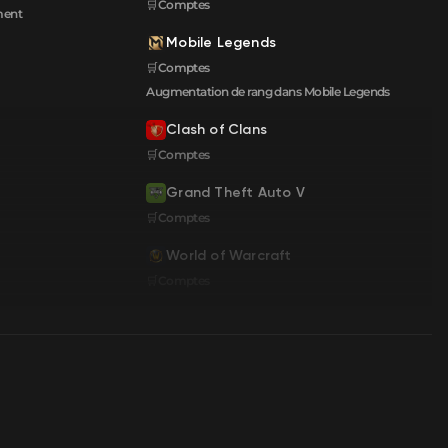
🛒Comptes
ment
Mobile Legends
🛒Comptes
Augmentation de rang dans Mobile Legends
Clash of Clans
🛒Comptes
Grand Theft Auto V
🛒Comptes
World of Warcraft
🛒Comptes