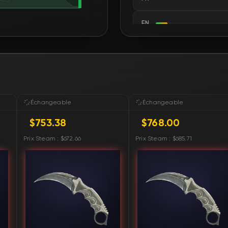
FN
FN
FN
FN
Échangeable
Échangeable
$753.38
$768.00
FN
Prix Steam : $672.66
Prix Steam : $685.71
FN
FN
FN
FN