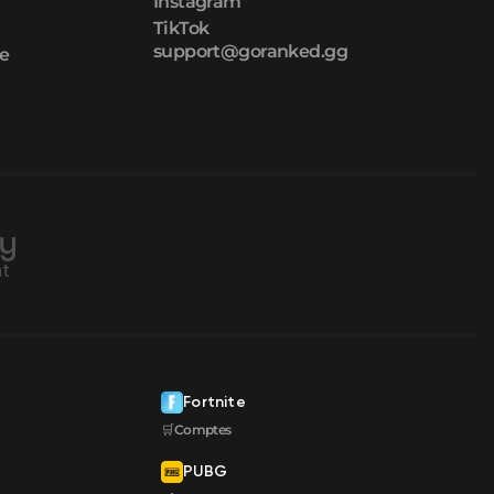
Instagram
TikTok
support@goranked.gg
ue
Fortnite
🛒Comptes
PUBG