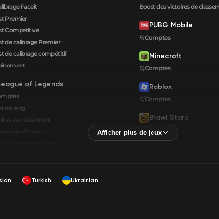
alibrage Faceit
Boost des victoires de classe
t Premier
PUBG Mobile
t Competitive
🛒Comptes
t de calibrage Premier
t de calibrage compétitif
Minecraft
raînement
🛒Comptes
League of Legends
Roblox
omptes
🛒Comptes
t de rang
Brawl Stars
oires au classement
🛒Comptes
t de qualification
t de maîtrise du héros
sian
Turkish
Ukrainian