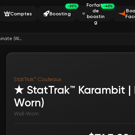
Forfaits
-20%
-40%
de
Boo
Comptes
Boosting
boostin
Fac
g
★ StatTrak™ Karambit | Black Laminate (Well-Worn)
StatTrak™ Couteaux
★ StatTrak™ Karambit |
Worn)
Well-Worn