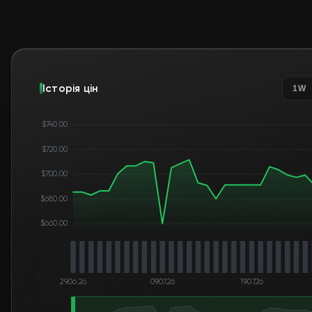
Історія цін
1W
$740.00
$720.00
$700.00
$680.00
$660.00
29.06.26
09.07.26
19.07.26