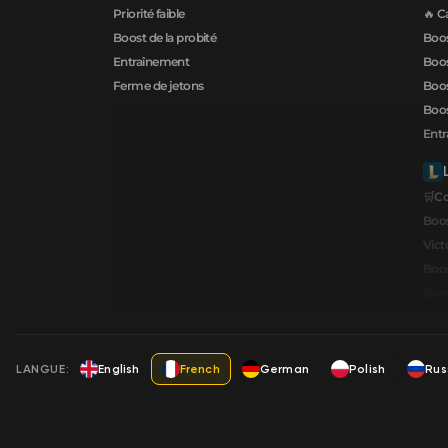
Priorité faible
🔥 C
Boost de la probité
Boos
Entraînement
Boos
Ferme de jetons
Boos
Boos
Ent
🛒C
Boos
Vict
Boos
Boos
LANGUE:
English
French
German
Polish
Rus