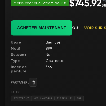
$745.92
Pr
Moins cher que Steam de 15%
$8
ACHETER MAINTENANT
OU
VOIR SUR 
Usure
Bien usé
Motif
899
Souvenir
Non
Type
Couteaux
Index de
566
peinture
PARTAGER :
TAGS :
STATTRAK™
WELL-WORN
DISSIMULÉ
899