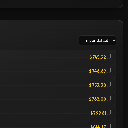
🛒
$745.92
🛒
$746.69
🛒
$753.38
🛒
$768.00
🛒
$799.61
🛒
$814.17