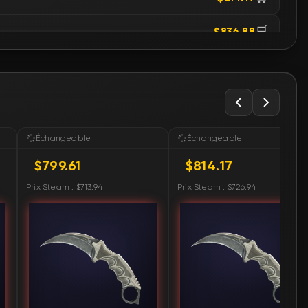
🛒
$836.88
🛒
$859.41
🛒
$859.41
🛒
$859.41
Échangeable
Échangeable
$799.61
$814.17
🛒
$868.28
Prix Steam : $713.94
Prix Steam : $726.94
🛒
$877.46
🛒
$904.65
🛒
$904.65
🛒
$995.11