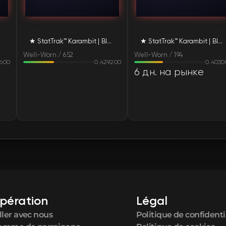
-Worn)
★ StatTrak™ Karambit | Black Laminate (Well-Worn)
★ StatTrak™ Karambit | Black Laminate (Well-Worn)
Well-Worn / 652
Well-Worn / 194
7600
0.429200
0.4030
6 дн. на рынке
pération
Légal
ller avec nous
Politique de confidenti