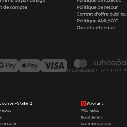
amme de parrainage
Politique de cookies
t de compte
Politique de retour
Contrat d'offre publiq
Politique AML/KYC
Garantie étendue
Counter-Strike 2
Valorant
omptes
🛒Comptes
s
Boost de rang
oost Faceit
Boost d’étalonnage