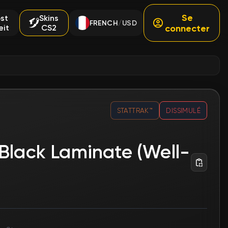
Se
st
Skins
FRENCH
USD
/
eit
CS2
connecter
STATTRAK™
DISSIMULÉ
 Black Laminate (Well-