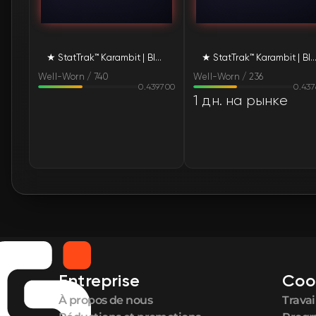
★ StatTrak™ Karambit | Black Laminate (Well-Worn)
★ StatTrak™ Karambit | Black Laminate (Well
Well-Worn / 740
Well-Worn / 236
0.439700
0.43
1 дн. на рынке
Entreprise
Coo
À propos de nous
Travai