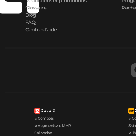
Réductions et promotions
Progr
Glossaire
Racha
Blog
FAQ
Centre d'aide
Dota 2
🛒Comptes
🛒C
🔥Augmentez le MMR
Skin
Calibration
🔥 B