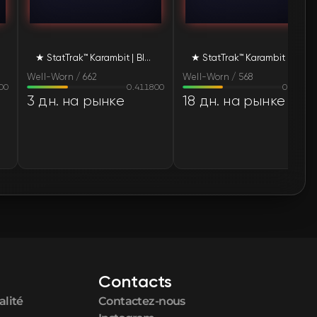
★ StatTrak™ Karambit | Black Laminate (Well-Worn)
★ StatTrak™ Karambit | Black Laminate (Well-Worn)
Well-Worn / 662
Well-Worn / 568
00
0.411800
0.40490
3 дн. на рынке
18 дн. на рынке
Contacts
alité
Contactez-nous