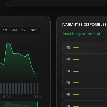
VARIANTES DISPONIBLES
1M
6M
1Y
ВСЕ
Sans blocage commercial
FN
FN
FN
FN
FN
28.07.26
07.08.26
FN