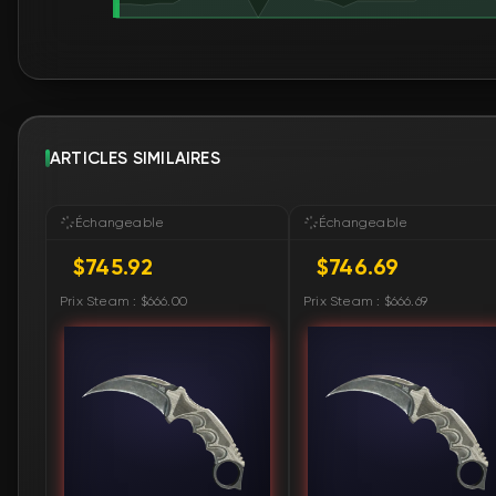
ARTICLES SIMILAIRES
Échangeable
Échangeable
$745.92
$746.69
Prix Steam : $666.00
Prix Steam : $666.69