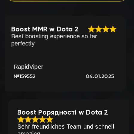
t MMR w Dota 2
Bost r
oosting experience so far
Bardzo p
tly
Viper
IronSou
552
04.01.2025
№19609
Boost Pорядності w Dota 
support
Sehr freundliches Team und sch
amazing