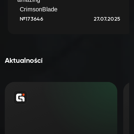
CrimsonBlade
.04.2025
№173646
27.0
Aktualności