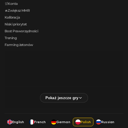
🛒Konta
🔥Zwiększ MMR
Kalibracja
Niski priorytet
Bost Praworządności
Trening
Farming żetonów
English
French
German
Polish
Russian