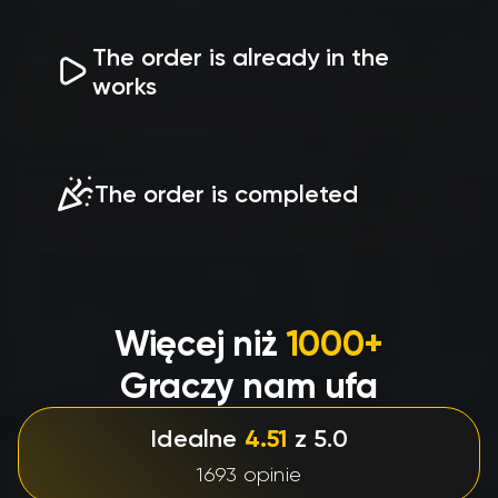
Pay for the service through our secure
payment system, which guarantees
The order is already in the
complete confidentiality of your data.
works
Your order is instantly transferred to
experienced specialists for execution. You
The order is completed
can always follow the status.
Enjoy the result! Leave a review and join
our promotions and bonus programs.
Więcej niż
1000+
Graczy nam ufa
Idealne
4.51
z 5.0
1693 opinie