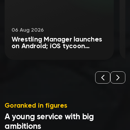
06 Aug 2026
0
Wrestling Manager launches
P
on Android; iOS tycoon
6
edition coming
Goranked in figures
A young service with big
ambitions