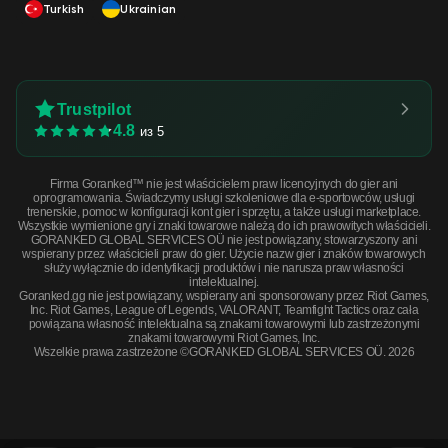
Turkish
Ukrainian
Trustpilot
4.8
из 5
Firma Goranked™ nie jest właścicielem praw licencyjnych do gier ani
oprogramowania. Świadczymy usługi szkoleniowe dla e-sportowców, usługi
trenerskie, pomoc w konfiguracji kont gier i sprzętu, a także usługi marketplace.
Wszystkie wymienione gry i znaki towarowe należą do ich prawowitych właścicieli.
GORANKED GLOBAL SERVICES OÜ nie jest powiązany, stowarzyszony ani
wspierany przez właścicieli praw do gier. Użycie nazw gier i znaków towarowych
służy wyłącznie do identyfikacji produktów i nie narusza praw własności
intelektualnej.
Goranked.gg nie jest powiązany, wspierany ani sponsorowany przez Riot Games,
Inc. Riot Games, League of Legends, VALORANT, Teamfight Tactics oraz cała
powiązana własność intelektualna są znakami towarowymi lub zastrzeżonymi
znakami towarowymi Riot Games, Inc.
Wszelkie prawa zastrzeżone ©GORANKED GLOBAL SERVICES OÜ. 2026