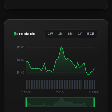
Історія цін
1W
1M
6M
1Y
ВСЕ
$18.00
$16.00
$14.00
29.06.26
19.07.26
09.08.26