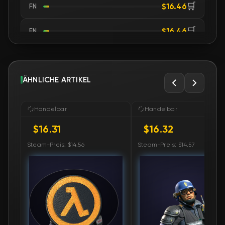
🛒
$16.46
FN
🛒
$16.46
FN
🛒
$16.46
FN
🛒
ÄHNLICHE ARTIKEL
$16.46
FN
🛒
$16.46
FN
Handelbar
Handelbar
$16.31
$16.32
🛒
$16.46
FN
Steam-Preis: $14.56
Steam-Preis: $14.57
🛒
$16.46
FN
🛒
$16.46
FN
🛒
$16.46
FN