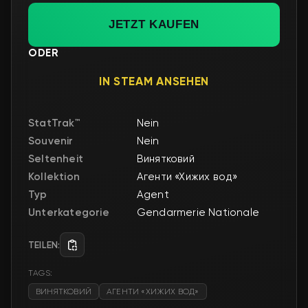
JETZT KAUFEN
ODER
IN STEAM ANSEHEN
StatTrak™
Nein
Souvenir
Nein
Seltenheit
Винятковий
Kollektion
Агенти «Хижих вод»
Typ
Agent
Unterkategorie
Gendarmerie Nationale
TEILEN:
TAGS:
ВИНЯТКОВИЙ
АГЕНТИ «ХИЖИХ ВОД»