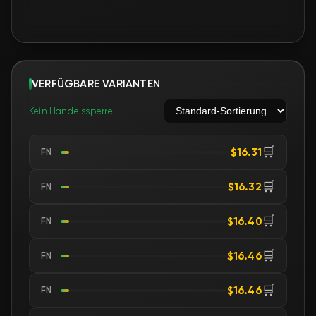
VERFÜGBARE VARIANTEN
Kein Handelssperre
🛒
$16.31
FN
🛒
$16.32
FN
🛒
$16.40
FN
🛒
$16.46
FN
🛒
$16.46
FN