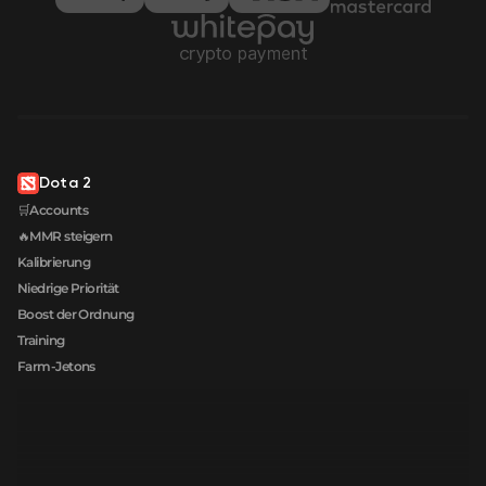
Dota 2
🛒Accounts
🔥MMR steigern
Kalibrierung
Niedrige Priorität
Boost der Ordnung
Training
Farm-Jetons