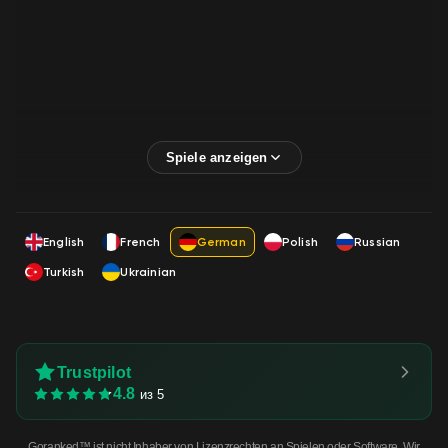
English
French
German
Polish
Russian
Turkish
Ukrainian
Trustpilot
4.8
из 5
Goranked™ ist nicht Inhaber von Lizenzrechten an Spielen oder Software. Wir