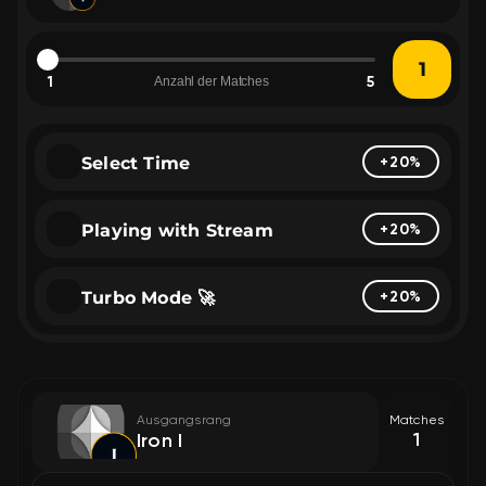
1
5
Anzahl der Matches
Select Time
+20%
Playing with Stream
+20%
Turbo Mode 🚀
+20%
Ausgangsrang
Matches
1
Iron I