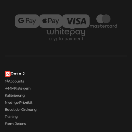
Dota 2
🛒Accounts
🔥MMR steigern
Kalibrierung
Niedrige Priorität
Boost der Ordnung
Training
Farm-Jetons