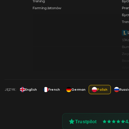
Trening
Буст
Farming żetonów
Prem
Буст
Tren
🛒K
Bum
Zwy
Boos
Wzmo
JĘZYK:
English
French
German
Polish
Russi
4
Trustpilot