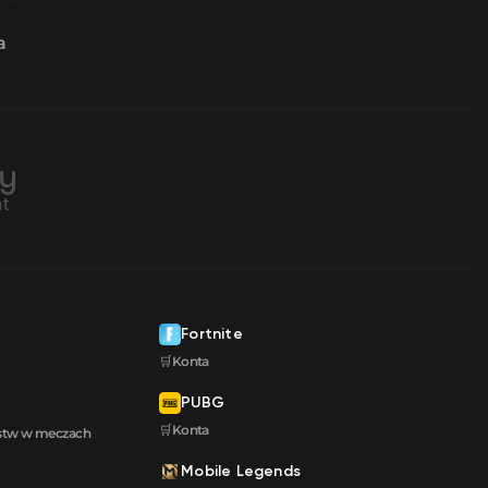
a
Fortnite
🛒Konta
PUBG
🛒Konta
ęstw w meczach
Mobile Legends