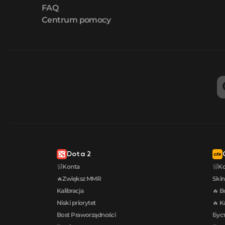
FAQ
Centrum pomocy
Dota 2
🛒Konta
🛒K
🔥Zwiększ MMR
Skin
Kalibracja
🔥 B
Niski priorytet
🔥 K
Bost Praworządności
Буст