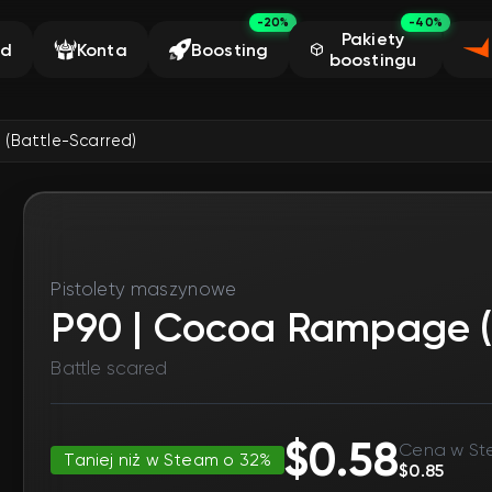
-20%
-40%
Pakiety
ąd
Konta
Boosting
boostingu
(Battle-Scarred)
Pistolety maszynowe
P90 | Cocoa Rampage (
Battle scared
$0.58
Cena w St
Taniej niż w Steam o 32%
$0.85