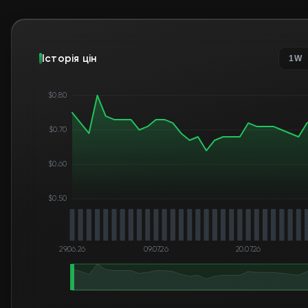
Історія цін
1W
$0.80
$0.70
$0.60
$0.50
29.06.26
09.07.26
20.07.26