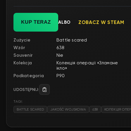
KUP TERAZ
ALBO
ZOBACZ W STEAM
Zużycie
Battle scared
Wzór
638
Souvenir
Nie
Kolekcja
Колекція операції «Зламане
ікло»
Podkategoria
P90
UDOSTĘPNIJ:
TAGI:
BATTLE SCARED
JAKOŚĆ WOJSKOWA
638
КОЛЕКЦІЯ ОПЕР