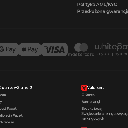
Polityka AML/KYC
Przedłużona gwarancj
Counter-Strike 2
Valorant
onta
🛒Konta
y
Bump rangi
oost Faceit
Bost kalibracji
Zwiększanie rankingu zwyci
alibracja Faceit
rankingowych
 Premier