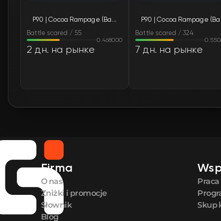
P90 | Cocoa Rampage (Battle-Scarred)
P90 |
Battle scared / 55
Battle scared / 324
0.468000
0.55
2 дн. на рынке
7 дн. на рынке
Firma
Wsp
O nas
Praca
Zniżki i promocje
Progr
Słownik
Skup 
Blog