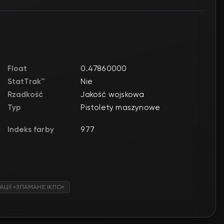
Float
0.47860000
StatTrak™
Nie
Rzadkość
Jakość wojskowa
Typ
Pistolety maszynowe
Indeks farby
977
АЦІЇ «ЗЛАМАНЕ ІКЛО»