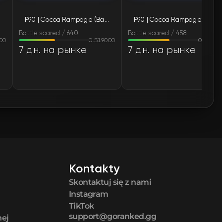
P90 | Cocoa Rampage (Battle-Scarred)
P90 | Cocoa Rampage (Battle-Scarred)
🛒
$0.66
Battle scared / 640
Battle scared / 458
00
0.519000
0.58780
🛒
$0.66
7 дн. на рынке
7 дн. на рынке
🛒
$0.66
🛒
$0.66
🛒
$0.66
🛒
$0.66
Kontakty
🛒
$0.67
Skontaktuj się z nami
🛒
$0.67
Instagram
TikTok
support@goranked.gg
nej