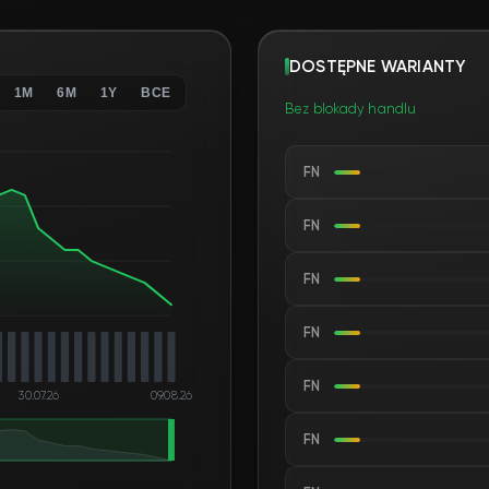
DOSTĘPNE WARIANTY
1M
6M
1Y
ВСЕ
Bez blokady handlu
FN
FN
FN
FN
FN
30.07.26
09.08.26
FN