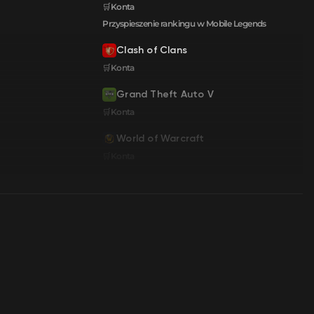
🛒Konta
Przyspieszenie rankingu w Mobile Legends
Clash of Clans
🛒Konta
Grand Theft Auto V
🛒Konta
World of Warcraft
🛒Konta