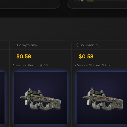
FN
FN
FN
FN
Do wymiany
Do wymiany
$0.58
$0.58
FN
Cena w Steam: $0.52
Cena w Steam: $0.52
FN
FN
FN
FN
FN