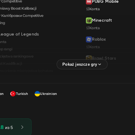
 Competitive
PUBG Mobile
iowy Boost Kalibracji
🛒Konta
 Калібровки Сompetitive
Minecraft
ing
🛒Konta
League of Legends
Roblox
onta
🛒Konta
p rangi
cięstwa rankingowe
Brawl Stars
t Kwalifikacji
🛒Konta
cnienie mistrzostwa bohatera
an
Turkish
Ukrainian
.8
из 5