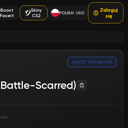
Zaloguj
Boost
Skiny
POLISH
USD
/
Faceit
CS2
się
JAKOŚĆ WOJSKOWA
Battle-Scarred)
eam: