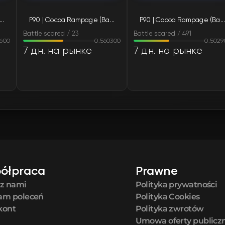
 Cocoa Rampage (Battle-Scarred)
P90 | Cocoa Rampage (Battle-Scarred)
P90 | Cocoa Rampage (Battle-Scarred)
FN
Battle scared / 23
Battle scared / 491
0600
0.560300
0.5029
FN
7 дн. на рынке
7 дн. на рынке
FN
FN
FN
FN
ółpraca
Prawne
FN
 z nami
Polityka prywatności
am poleceń
Polityka Cookies
FN
kont
Polityka zwrotów
Umowa oferty publicz