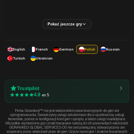
English
French
German
Polish
Russian
Turkish
Ukrainian
Trustpilot
4.8
из 5
Firma Goranked™ nie jest właścicielem praw licencyjnych do gier ani
oprogramowania. Świadczymy usługi szkoleniowe dla e-sportowców, usługi
trenerskie, pomoc w konfiguracji kont gier i sprzętu, a także usługi marketplace.
Wszystkie wymienione gry i znaki towarowe należą do ich prawowitych właścicieli.
GORANKED GLOBAL SERVICES OÜ nie jest powiązany, stowarzyszony ani
wspierany przez właścicieli praw do gier. Użycie nazw gier i znaków towarowych