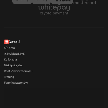
Dota 2
🛒Konta
🔥Zwiększ MMR
Kalibracja
Niski priorytet
Bost Praworządności
Trening
Farming żetonów