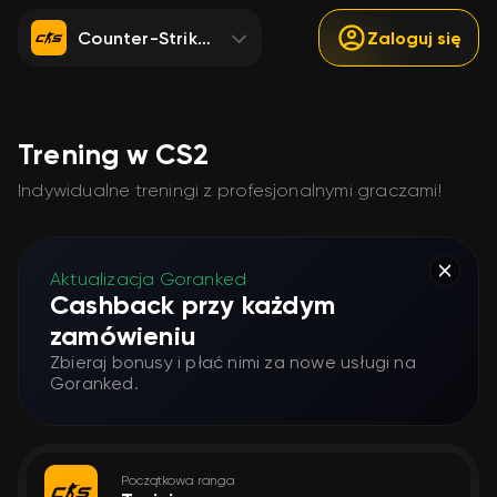
Counter-Strike 2
Zaloguj się
Trening w CS2
Indywidualne treningi z profesjonalnymi graczami!
Aktualizacja Goranked
Cashback przy każdym
zamówieniu
Zbieraj bonusy i płać nimi za nowe usługi na
Goranked.
Początkowa ranga