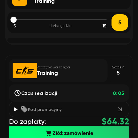
Training
5
15
Liczba godzin
Początkowa ranga
Godzin
5
Training
Czas realizacji
0:05
Kod promocyjny
$
64.32
Do zapłaty:
Złóż zamówienie