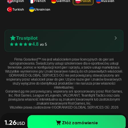
English
French
German
Polish
Russian
Turkish
Ukrainian
Trustpilot
4.8
из 5
Firma Goranked™ nie jest właścicielem praw licencyjnych do gier ani
oprogramowania. Świadczymy usługi szkoleniowe dla e-sportowców, usługi
trenerskie, pomoc w konfiguracji kont gier i sprzętu, a także usługi marketplace.
Wszystkie wymienione gry i znaki towarowe należą do ich prawowitych właścicieli.
GORANKED GLOBAL SERVICES OÜ nie jest powiązany, stowarzyszony ani
wspierany przez właścicieli praw do gier. Użycie nazw gier i znaków towarowych
służy wyłącznie do identyfikacji produktów i nie narusza praw własności
intelektualnej.
Goranked.gg nie jest powiązany, wspierany ani sponsorowany przez Riot Games,
Inc. Riot Games, League of Legends, VALORANT, Teamfight Tactics oraz cała
powiązana własność intelektualna są znakami towarowymi lub zastrzeżonymi
znakami towarowymi Riot Games, Inc.
Wszelkie prawa zastrzeżone ©GORANKED GLOBAL SERVICES OÜ. 2026
1.26
Złóż zamówienie
USD