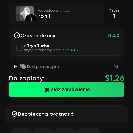
Początkowa ranga
Mecze
1
Iron I
Czas realizacji
0:40
Tryb Turbo
Przyspieszone wykonanie na
40%
Kod promocyjny
$
1.26
Do zapłaty:
Złóż zamówienie
Bezpieczna płatność