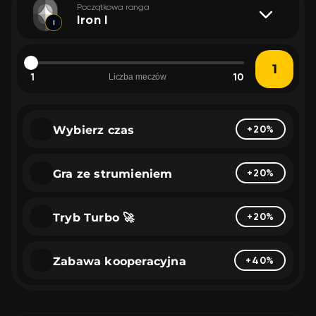
Początkowa ranga
Iron I
1
10
Liczba meczów
Wybierz czas
+20%
Gra ze strumieniem
+20%
Tryb Turbo 🚀
+20%
Zabawa kooperacyjna
+40%