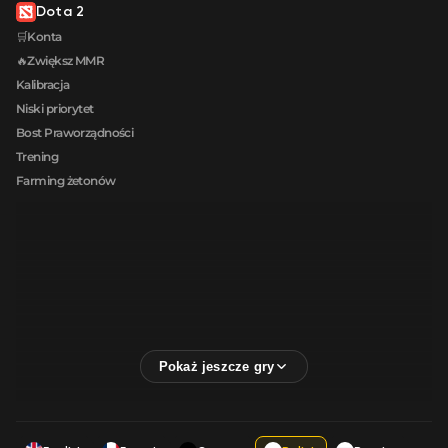
Dota 2
🛒Konta
🔥Zwiększ MMR
Kalibracja
Niski priorytet
Bost Praworządności
Trening
Farming żetonów