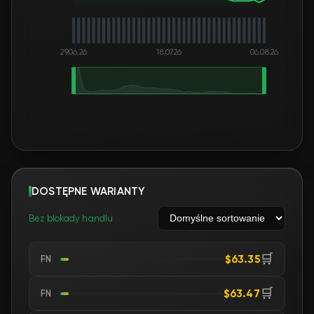
29.06.26
18.07.26
06.08.26
DOSTĘPNE WARIANTY
Bez blokady handlu
🛒
$63.35
FN
🛒
$63.47
FN