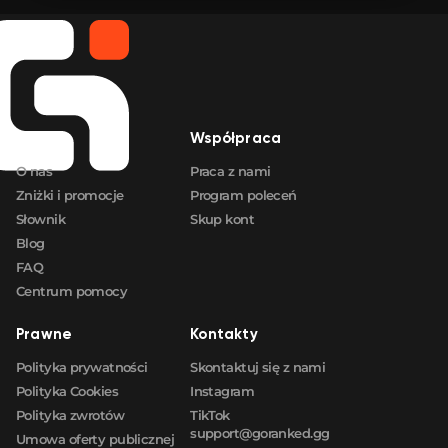
🛒
$105.75
FN
🛒
$120.51
FN
🛒
$123.51
FN
Firma
Współpraca
🛒
$123.51
FN
O nas
Praca z nami
Zniżki i promocje
Program poleceń
Słownik
Skup kont
Blog
FAQ
Centrum pomocy
Prawne
Kontakty
Polityka prywatności
Skontaktuj się z nami
Polityka Cookies
Instagram
Polityka zwrotów
TikTok
support@goranked.gg
Umowa oferty publicznej