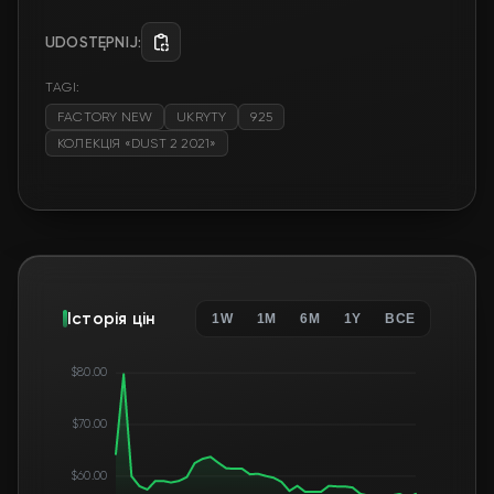
UDOSTĘPNIJ:
TAGI:
FACTORY NEW
UKRYTY
925
КОЛЕКЦІЯ «DUST 2 2021»
Історія цін
1W
1M
6M
1Y
ВСЕ
$80.00
$70.00
$60.00