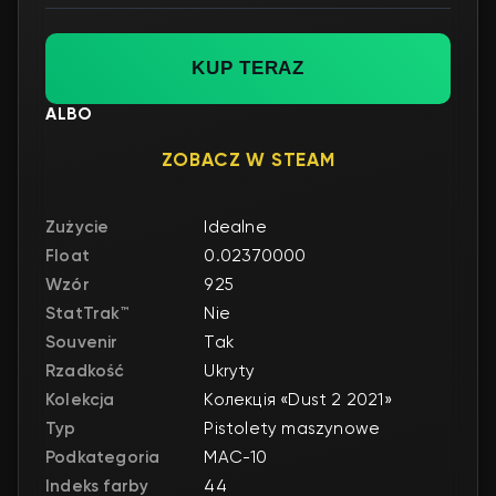
KUP TERAZ
ALBO
ZOBACZ W STEAM
Zużycie
Idealne
Float
0.02370000
Wzór
925
StatTrak™
Nie
Souvenir
Tak
Rzadkość
Ukryty
Kolekcja
Колекція «Dust 2 2021»
Typ
Pistolety maszynowe
Podkategoria
MAC-10
Indeks farby
44