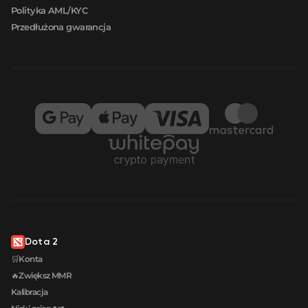
Polityka AML/KYC
Przedłużona gwarancja
Dota 2
🛒Konta
🔥Zwiększ MMR
Kalibracja