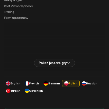
Niski priorytet
Bost Praworządności
Trening
Farming żetonów
English
French
German
Polish
Russian
Turkish
Ukrainian