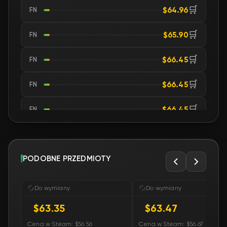
🛒
$64.96
FN
🛒
$65.90
FN
🛒
$66.45
FN
🛒
$66.45
FN
🛒
$66.45
FN
🛒
$67.14
FN
🛒
PODOBNE PRZEDMIOTY
$67.32
FN
🛒
$67.96
FN
Do wymiany
Do wymiany
$63.35
$63.47
🛒
$67.96
FN
Cena w Steam: $56.56
Cena w Steam: $56.67