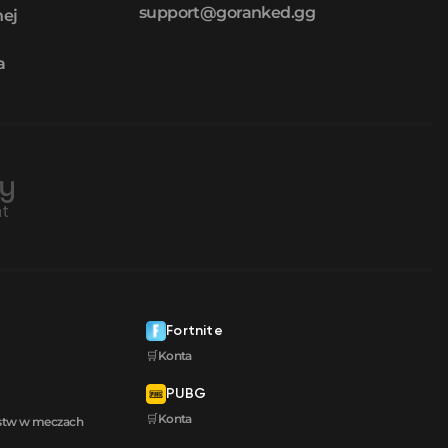
support@goranked.gg
nej
a
Fortnite
🛒Konta
PUBG
🛒Konta
ęstw w meczach