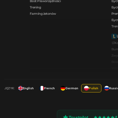
Bost Praworządności
Буст
Trening
Буст
Farming żetonów
Prem
Буст
Tren
🛒K
Bum
Zwy
Boos
Wzmo
JĘZYK:
English
French
German
Polish
Russi
4
Trustpilot