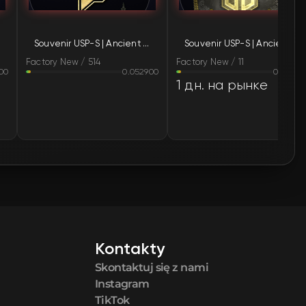
🛒
$39.54
Souvenir USP-S | Ancient Visions (Factory New)
Souvenir USP-S | Ancient Visions (Factory New)
🛒
$40.54
Factory New / 514
Factory New / 11
00
0.052900
0.04990
🛒
$40.54
1 дн. на рынке
🛒
$40.54
🛒
$40.54
🛒
$40.54
🛒
$40.68
Kontakty
🛒
$40.69
Skontaktuj się z nami
🛒
$40.72
Instagram
TikTok