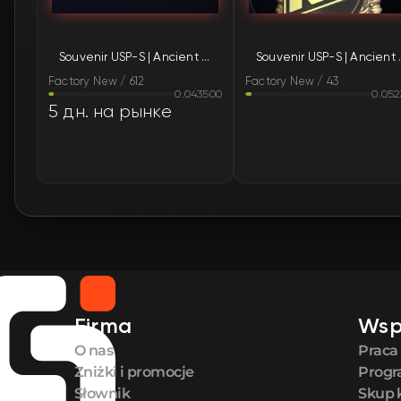
Souvenir USP-S | Ancient Visions (Factory New)
Souvenir USP-S 
Factory New / 612
Factory New / 43
0.043500
0.05
5 дн. на рынке
Firma
Wsp
O nas
Praca
Zniżki i promocje
Progr
Słownik
Skup 