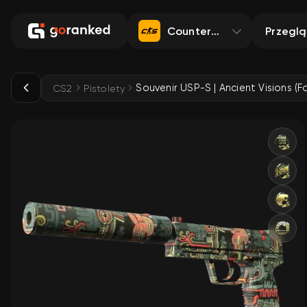
Counter-Strike 2
Przegl
CS2
Pistolety