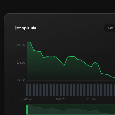
Історія цін
1W
$40.00
$35.00
$30.00
29.06.26
09.07.26
18.07.26