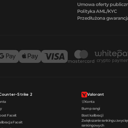
Umowa oferty publicz
Polityka AML/KYC
Przedłużona gwarancj
Counter-Strike 2
Valorant
onta
🛒Konta
y
Bump rangi
oost Faceit
Bost kalibracji
Zwiększanie rankingu zwyci
alibracja Faceit
rankingowych