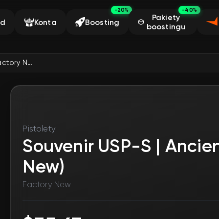
-20%
-40%
Pakiety
ąd
Konta
Boosting
boostingu
Souvenir USP-S | Ancient Visions (Factory New)
Pistolety
Souvenir USP-S | Ancien
New)
Factory New