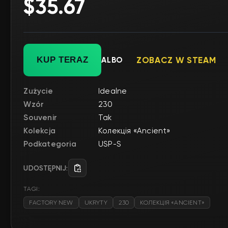
$35.67
KUP TERAZ
ALBO
ZOBACZ W STEAM
Zużycie
Idealne
Wzór
230
Souvenir
Tak
Kolekcja
Колекція «Ancient»
Podkategoria
USP-S
UDOSTĘPNIJ:
TAGI:
FACTORY NEW
UKRYTY
230
КОЛЕКЦІЯ «ANCIENT»