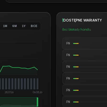
DOSTĘPNE WARIANTY
1M
6M
1Y
ВСЕ
Bez blokady handlu
FN
FN
FN
FN
FN
28.07.26
06.08.26
FN