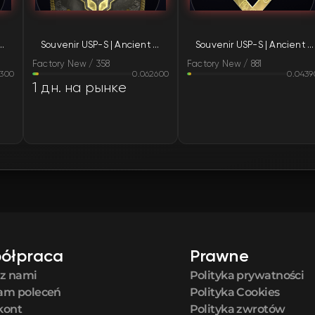
FN
| Ancient Visions (Factory New)
Souvenir USP-S | Ancient Visions (Factory New)
Souvenir USP-S | Ancient Visions (Factory New)
FN
Factory New / 358
Factory New / 881
2300
0.062600
0.0439
FN
1 дн. на рынке
FN
FN
FN
FN
ółpraca
Prawne
FN
 z nami
Polityka prywatności
am poleceń
Polityka Cookies
FN
kont
Polityka zwrotów