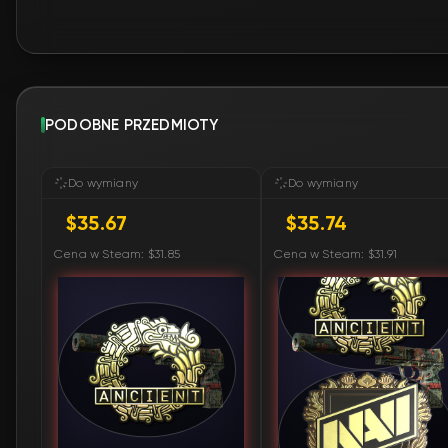
PODOBNE PRZEDMIOTY
Do wymiany
Do wymiany
$35.67
$35.74
Cena w Steam: $31.85
Cena w Steam: $31.91