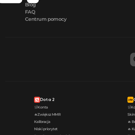
Blog
FAQ
Centrum pomocy
Dota 2
🛒Konta
🛒K
🔥Zwiększ MMR
Skin
Kalibracja
🔥 B
Niski priorytet
🔥 K