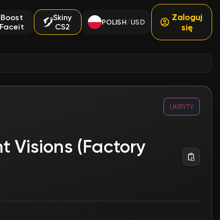
Zaloguj
Boost
Skiny
POLISH
USD
/
Faceit
CS2
się
UKRYTY
t Visions (Factory