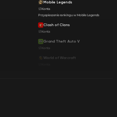
Mobile Legends
🛒Konta
Przyspieszenie rankingu w Mobile Legends
Clash of Clans
🛒Konta
Grand Theft Auto V
🛒Konta
World of Warcraft
🛒Konta