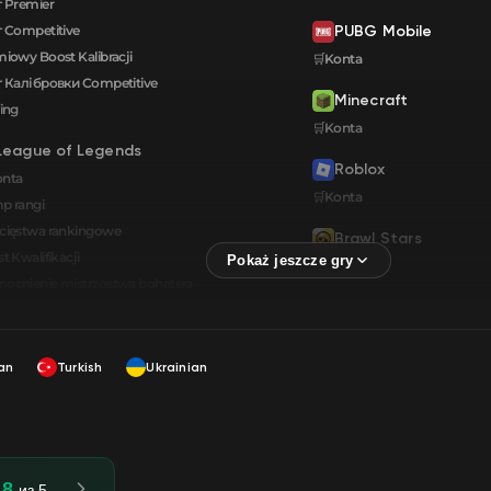
 Premier
 Competitive
PUBG Mobile
iowy Boost Kalibracji
🛒Konta
 Калібровки Сompetitive
Minecraft
ing
🛒Konta
League of Legends
Roblox
onta
🛒Konta
p rangi
cięstwa rankingowe
Brawl Stars
t Kwalifikacji
🛒Konta
cnienie mistrzostwa bohatera
an
Turkish
Ukrainian
.8
из 5