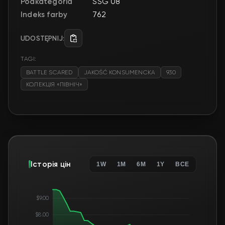
Podkategoria
SSG 08
Indeks farby
762
UDOSTĘPNIJ:
TAGI:
BATTLE SCARED
JAKOŚĆ KONSUMENCKA
930
КОЛЕКЦІЯ «ПІВНІЧ»
Історія цін
1W
1M
6M
1Y
ВСЕ
$9.00
$8.00