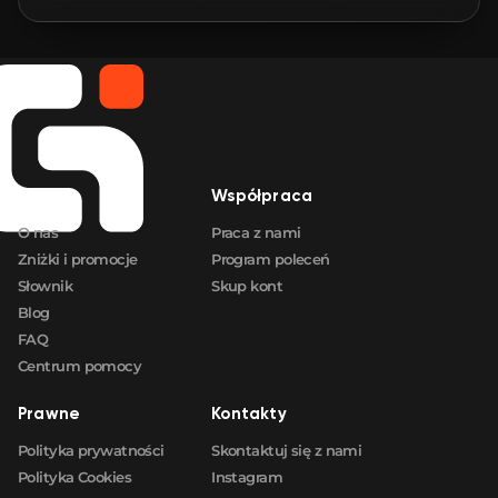
🛒
$26.97
FN
🛒
$27.16
FN
🛒
$90.47
FN
Firma
Współpraca
🛒
$271.32
FN
O nas
Praca z nami
Zniżki i promocje
Program poleceń
Słownik
Skup kont
Blog
FAQ
Centrum pomocy
Prawne
Kontakty
Polityka prywatności
Skontaktuj się z nami
Polityka Cookies
Instagram