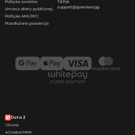
Polityka zwrotów
TikTok
support@goranked.gg
Umowa oferty publicznej
Polityka AML/KYC
Przedłużona gwarancja
Dota 2
🛒Konta
🔥Zwiększ MMR