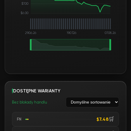
$7.00
$6.00
29.06.26
19.07.26
07.08.26
DOSTĘPNE WARIANTY
Bez blokady handlu
🛒
$7.48
FN