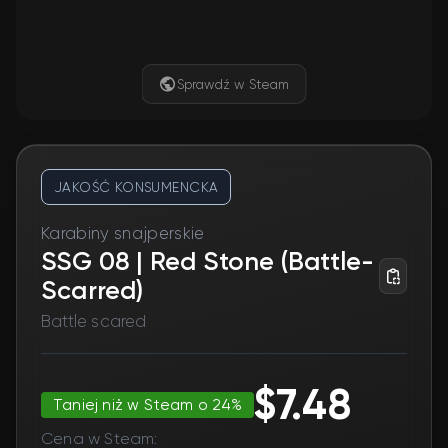
Sprawdź w Steam
JAKOŚĆ KONSUMENCKA
Karabiny snajperskie
SSG 08 | Red Stone (Battle-
Scarred)
Battle scared
$7.48
Taniej niż w Steam o 24%
Cena w Steam: