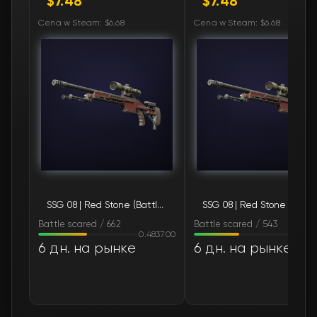
$7.48
$7.48
🛒
$8.34
FN
Cena w Steam: $6.68
Cena w Steam: $6.68
🛒
$10.53
FN
🛒
$17.36
FN
🛒
$17.60
FN
🛒
$17.62
FN
🛒
$18.11
FN
SSG 08 | Red Stone (Battle-Scarred)
SSG 08 | Red Stone (Bat
🛒
$20.78
FN
Battle scared / 662
Battle scared / 543
0.483700
0.454
🛒
$21.45
FN
6 дн. на рынке
6 дн. на рынке
🛒
$26.26
FN
🛒
$26.88
FN