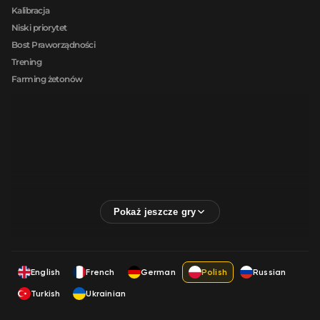
Kalibracja
Niski priorytet
Bost Praworządności
Trening
Farming żetonów
English
French
German
Polish
Russian
Turkish
Ukrainian