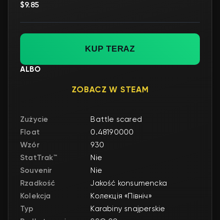
$9.85
KUP TERAZ
ALBO
ZOBACZ W STEAM
Zużycie
Battle scared
Float
0.48190000
Wzór
930
StatTrak™
Nie
Souvenir
Nie
Rzadkość
Jakość konsumencka
Kolekcja
Колекція «Північ»
Typ
Karabiny snajperskie