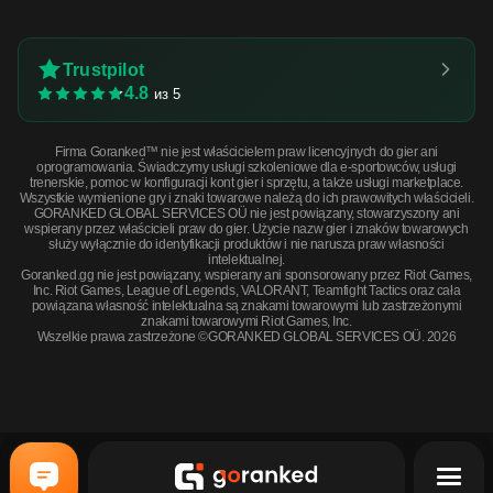
Trustpilot
4.8
из 5
Firma Goranked™ nie jest właścicielem praw licencyjnych do gier ani
oprogramowania. Świadczymy usługi szkoleniowe dla e-sportowców, usługi
trenerskie, pomoc w konfiguracji kont gier i sprzętu, a także usługi marketplace.
Wszystkie wymienione gry i znaki towarowe należą do ich prawowitych właścicieli.
GORANKED GLOBAL SERVICES OÜ nie jest powiązany, stowarzyszony ani
wspierany przez właścicieli praw do gier. Użycie nazw gier i znaków towarowych
służy wyłącznie do identyfikacji produktów i nie narusza praw własności
intelektualnej.
Goranked.gg nie jest powiązany, wspierany ani sponsorowany przez Riot Games,
Inc. Riot Games, League of Legends, VALORANT, Teamfight Tactics oraz cała
powiązana własność intelektualna są znakami towarowymi lub zastrzeżonymi
znakami towarowymi Riot Games, Inc.
Wszelkie prawa zastrzeżone ©GORANKED GLOBAL SERVICES OÜ. 2026
SSG 08 | Red Stone (Battle-Scarred) · Battle scared
KUP TERAZ
$7.48