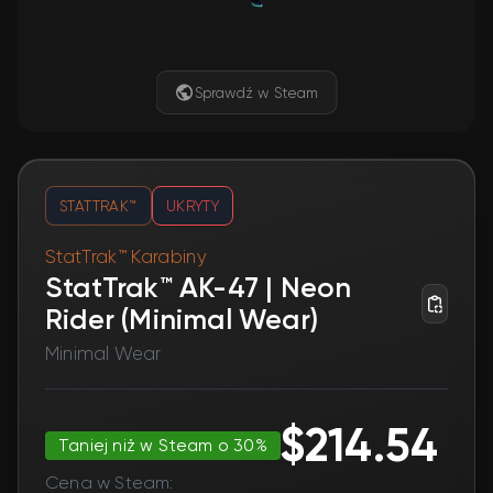
Sprawdź w Steam
STATTRAK™
UKRYTY
StatTrak™ Karabiny
StatTrak™ AK-47 | Neon
Rider (Minimal Wear)
Minimal Wear
$214.54
Taniej niż w Steam o 30%
Cena w Steam: