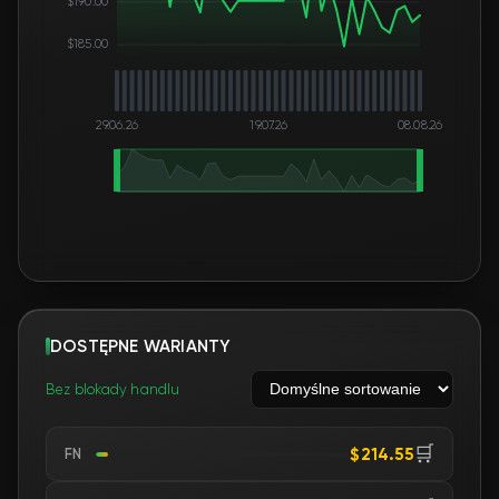
$190.00
$185.00
29.06.26
19.07.26
08.08.26
DOSTĘPNE WARIANTY
Bez blokady handlu
🛒
$214.55
FN