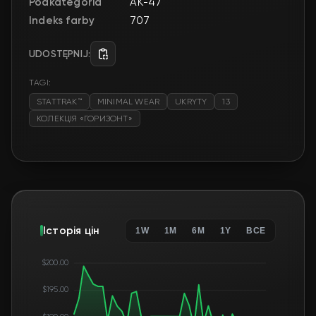
Podkategoria
AK-47
Indeks farby
707
UDOSTĘPNIJ:
TAGI:
STATTRAK™
MINIMAL WEAR
UKRYTY
13
КОЛЕКЦІЯ «ГОРИЗОНТ»
Історія цін
1W
1M
6M
1Y
ВСЕ
$200.00
$195.00