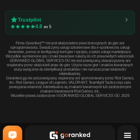
Trustpilot
4.8
из 5
Firma Goranked™ nie jest właścicielem praw licencyjnych do gier ani
oprogramowania. Świadczymy usługi szkoleniowe dla e-sportowców, usługi
trenerskie, pomoc w konfiguracji kont gier i sprzętu, a także usługi marketplace.
Wszystkie wymienione gry i znaki towarowe należą do ich prawowitych właścicieli.
GORANKED GLOBAL SERVICES OÜ nie jest powiązany, stowarzyszony ani
wspierany przez właścicieli praw do gier. Użycie nazw gier i znaków towarowych
służy wyłącznie do identyfikacji produktów i nie narusza praw własności
intelektualnej.
Goranked.gg nie jest powiązany, wspierany ani sponsorowany przez Riot Games,
Inc. Riot Games, League of Legends, VALORANT, Teamfight Tactics oraz cała
powiązana własność intelektualna są znakami towarowymi lub zastrzeżonymi
znakami towarowymi Riot Games, Inc.
Wszelkie prawa zastrzeżone ©GORANKED GLOBAL SERVICES OÜ. 2026
StatTrak™ AK-47 | Neon Rider (Minimal Wear) · Minimal Wear
KUP TERAZ
$214.54