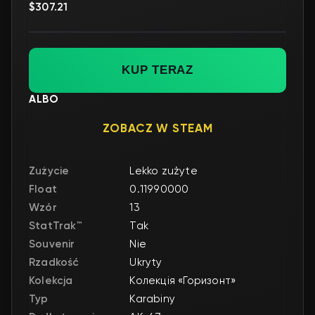
$307.21
KUP TERAZ
ALBO
ZOBACZ W STEAM
Zużycie
Lekko zużyte
Float
0.11990000
Wzór
13
StatTrak™
Tak
Souvenir
Nie
Rzadkość
Ukryty
Kolekcja
Колекція «Горизонт»
Typ
Karabiny