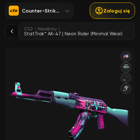
Counter-Strike 2
Zaloguj się
CS2
Karabiny
StatTrak™ AK-47 | Neon Rider (Minimal Wear)