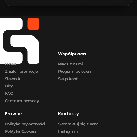
🛒
$231.90
FN
🛒
$232.81
FN
🛒
$233.34
FN
Firma
Współpraca
🛒
$233.72
FN
O nas
Praca z nami
Zniżki i promocje
Program poleceń
Słownik
Skup kont
Blog
FAQ
Centrum pomocy
Prawne
Kontakty
Polityka prywatności
Skontaktuj się z nami
Polityka Cookies
Instagram