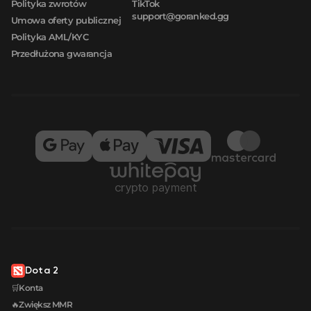
Polityka zwrotów
TikTok
support@goranked.gg
Umowa oferty publicznej
Polityka AML/KYC
Przedłużona gwarancja
Dota 2
🛒Konta
🔥Zwiększ MMR