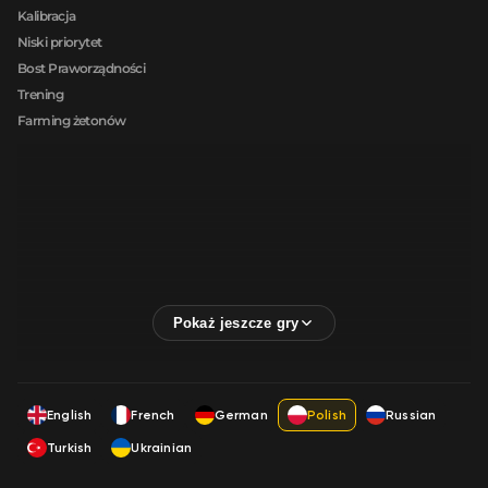
Kalibracja
Niski priorytet
Bost Praworządności
Trening
Farming żetonów
English
French
German
Polish
Russian
Turkish
Ukrainian