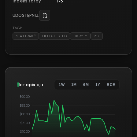
Indeks farby
175
UDOSTĘPNIJ:
TAGI:
STATTRAK™
FIELD-TESTED
UKRYTY
217
Історія цін
1W
1M
6M
1Y
ВСЕ
$90.00
$85.00
$80.00
$75.00
$70.00