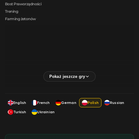
Bost Praworządności
Trening
Farming żetonów
English
French
German
Polish
Russian
Turkish
Ukrainian