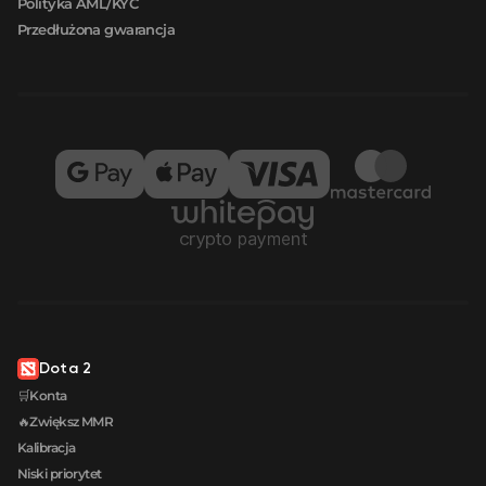
Polityka AML/KYC
Przedłużona gwarancja
Dota 2
🛒Konta
🔥Zwiększ MMR
Kalibracja
Niski priorytet