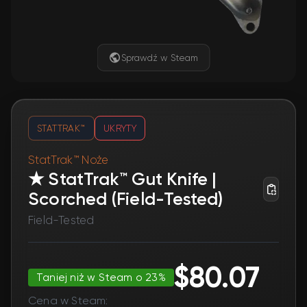
Sprawdź w Steam
STATTRAK™
UKRYTY
StatTrak™ Noże
★ StatTrak™ Gut Knife |
Scorched (Field-Tested)
Field-Tested
$80.07
Taniej niż w Steam o 23%
Cena w Steam: