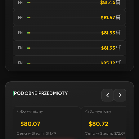
🛒
$81.46
FN
🛒
$81.57
FN
🛒
$81.93
FN
🛒
$81.93
FN
🛒
$85.12
FN
🛒
$89.95
FN
🛒
PODOBNE PRZEDMIOTY
$89.95
FN
🛒
$89.95
FN
Do wymiany
Do wymiany
$80.07
$80.72
🛒
$89.95
FN
Cena w Steam: $71.49
Cena w Steam: $72.07