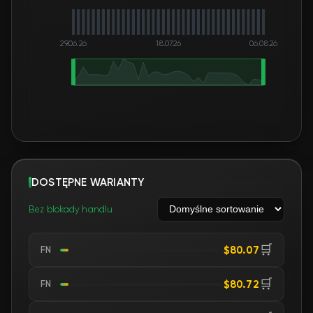
29.06.26
18.07.26
06.08.26
DOSTĘPNE WARIANTY
Bez blokady handlu
🛒
$80.07
FN
🛒
$80.72
FN