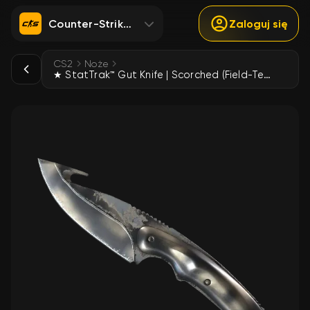
Counter-Strike 2
Zaloguj się
CS2
Noże
★ StatTrak™ Gut Knife | Scorched (Field-Tested)