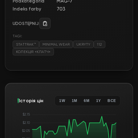
Podkategoria
MAG-7
Indeks farby
703
UDOSTĘPNIJ:
TAGI:
STATTRAK™
MINIMAL WEAR
UKRYTY
112
КОЛЕКЦІЯ «КЛАТЧ»
Історія цін
1W
1M
6M
1Y
ВСЕ
$2.15
$2.10
$2.05