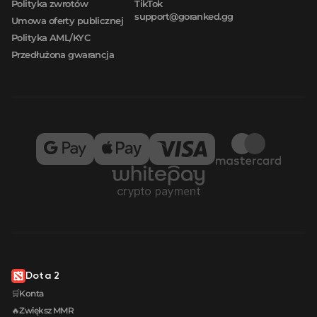
Polityka zwrotów
TikTok
support@goranked.gg
Umowa oferty publicznej
Polityka AML/KYC
Przedłużona gwarancja
Dota 2
🛒Konta
🔥Zwiększ MMR