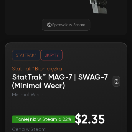
Sprawdź w Steam
STATTRAK™
UKRYTY
StatTrak™ Broń ciężka
StatTrak™ MAG-7 | SWAG-7
(Minimal Wear)
Minimal Wear
$2.35
Taniej niż w Steam o 22%
Cena w Steam: