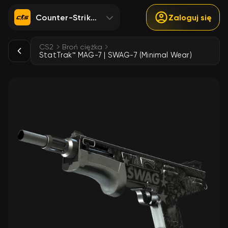
Counter-Strike 2
Zaloguj się
CS2
Broń ciężka
StatTrak™ MAG-7 | SWAG-7 (Minimal Wear)