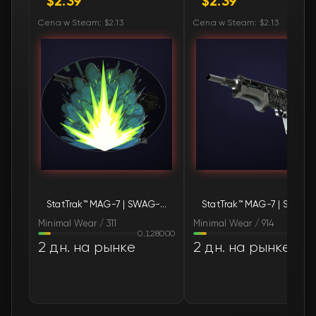
$2.39
$2.39
🛒
$2.42
FN
Cena w Steam: $2.13
Cena w Steam: $2.13
🛒
$2.44
FN
🛒
$2.44
FN
🛒
$2.46
FN
🛒
$2.50
FN
🛒
$2.51
FN
StatTrak™ MAG-7 | SWAG-7 (Minimal Wear)
StatTr
🛒
$2.52
FN
Minimal Wear / 311
Minimal Wear / 914
0.128000
0.13
🛒
$2.56
FN
2 дн. на рынке
2 дн. на рынке
🛒
$2.60
FN
🛒
$2.64
FN