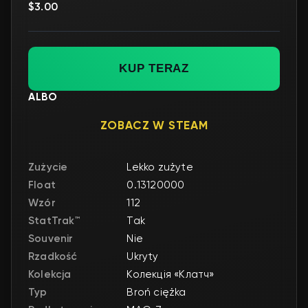
$3.00
KUP TERAZ
ALBO
ZOBACZ W STEAM
Zużycie
Lekko zużyte
Float
0.13120000
Wzór
112
StatTrak™
Tak
Souvenir
Nie
Rzadkość
Ukryty
Kolekcja
Колекція «Клатч»
Typ
Broń ciężka