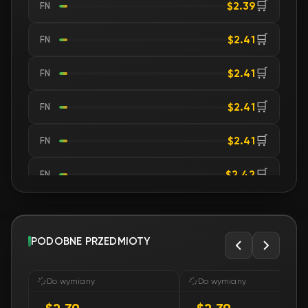
🛒
$2.39
FN
🛒
$2.41
FN
🛒
$2.41
FN
🛒
$2.41
FN
🛒
$2.41
FN
🛒
$2.42
FN
🛒
$2.42
FN
🛒
PODOBNE PRZEDMIOTY
$2.42
FN
🛒
$2.42
FN
Do wymiany
Do wymiany