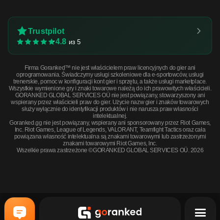
Trustpilot
4.8
из 5
Firma Goranked™ nie jest właścicielem praw licencyjnych do gier ani
oprogramowania. Świadczymy usługi szkoleniowe dla e-sportowców, usługi
trenerskie, pomoc w konfiguracji kont gier i sprzętu, a także usługi marketplace.
Wszystkie wymienione gry i znaki towarowe należą do ich prawowitych właścicieli.
GORANKED GLOBAL SERVICES OÜ nie jest powiązany, stowarzyszony ani
wspierany przez właścicieli praw do gier. Użycie nazw gier i znaków towarowych
służy wyłącznie do identyfikacji produktów i nie narusza praw własności
intelektualnej.
Goranked.gg nie jest powiązany, wspierany ani sponsorowany przez Riot Games,
Inc. Riot Games, League of Legends, VALORANT, Teamfight Tactics oraz cała
powiązana własność intelektualna są znakami towarowymi lub zastrzeżonymi
znakami towarowymi Riot Games, Inc.
Wszelkie prawa zastrzeżone ©GORANKED GLOBAL SERVICES OÜ. 2026
StatTrak™ MAG-7 | SWAG-7 (Minimal Wear) · Minimal Wear
KUP TERAZ
$2.35