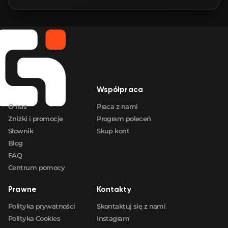
🛒
$2.64
FN
🛒
$2.74
FN
🛒
$2.74
FN
Firma
Współpraca
🛒
$2.74
FN
O nas
Praca z nami
Zniżki i promocje
Program poleceń
Słownik
Skup kont
Blog
FAQ
Centrum pomocy
Prawne
Kontakty
Polityka prywatności
Skontaktuj się z nami
Polityka Cookies
Instagram