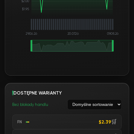
$2.00
$1.95
29.06.26
20.07.26
09.08.26
DOSTĘPNE WARIANTY
Bez blokady handlu
🛒
$2.39
FN