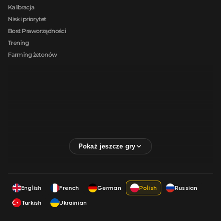
Kalibracja
Niski priorytet
Bost Praworządności
Trening
Farming żetonów
English
French
German
Polish
Russian
Turkish
Ukrainian