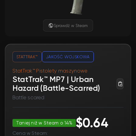
Sprawdź w Steam
STATTRAK™
JAKOŚĆ WOJSKOWA
StatTrak™ Pistolety maszynowe
StatTrak™ MP7 | Urban
Hazard (Battle-Scarred)
Battle scared
$0.64
Taniej niż w Steam o 14%
Cena w Steam: