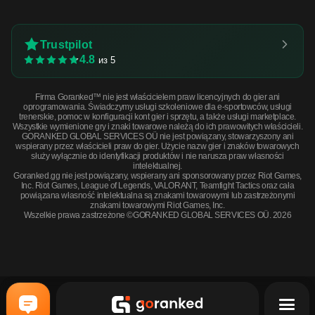
Trustpilot
4.8
из 5
Firma Goranked™ nie jest właścicielem praw licencyjnych do gier ani
oprogramowania. Świadczymy usługi szkoleniowe dla e-sportowców, usługi
trenerskie, pomoc w konfiguracji kont gier i sprzętu, a także usługi marketplace.
Wszystkie wymienione gry i znaki towarowe należą do ich prawowitych właścicieli.
GORANKED GLOBAL SERVICES OÜ nie jest powiązany, stowarzyszony ani
wspierany przez właścicieli praw do gier. Użycie nazw gier i znaków towarowych
służy wyłącznie do identyfikacji produktów i nie narusza praw własności
intelektualnej.
Goranked.gg nie jest powiązany, wspierany ani sponsorowany przez Riot Games,
Inc. Riot Games, League of Legends, VALORANT, Teamfight Tactics oraz cała
powiązana własność intelektualna są znakami towarowymi lub zastrzeżonymi
znakami towarowymi Riot Games, Inc.
Wszelkie prawa zastrzeżone ©GORANKED GLOBAL SERVICES OÜ. 2026
StatTrak™ MP7 | Urban Hazard (Battle-Scarred) · Battle scared
KUP TERAZ
$0.64