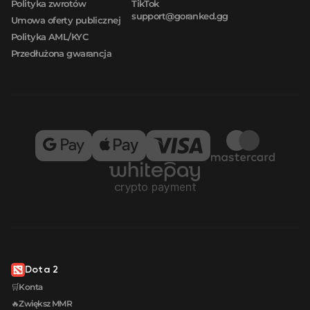
Polityka zwrotów
TikTok
support@goranked.gg
Umowa oferty publicznej
Polityka AML/KYC
Przedłużona gwarancja
Dota 2
🛒Konta
🔥Zwiększ MMR