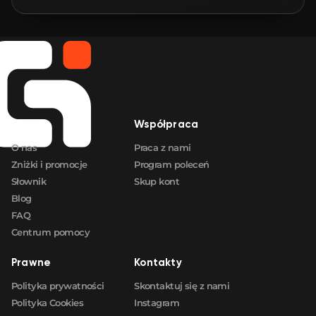
🛒
$0.75
FN
🛒
$0.75
FN
🛒
$0.77
FN
Firma
Współpraca
🛒
$0.77
FN
O nas
Praca z nami
Zniżki i promocje
Program poleceń
Słownik
Skup kont
Blog
FAQ
Centrum pomocy
Prawne
Kontakty
Polityka prywatności
Skontaktuj się z nami
Polityka Cookies
Instagram