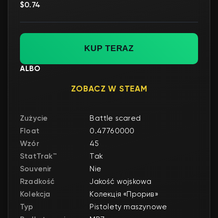
$0.74
KUP TERAZ
ALBO
ZOBACZ W STEAM
Zużycie
Battle scared
Float
0.47760000
Wzór
45
StatTrak™
Tak
Souvenir
Nie
Rzadkość
Jakość wojskowa
Kolekcja
Колекція «Прорив»
Typ
Pistolety maszynowe