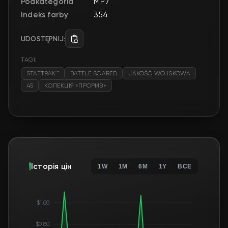
Podkategoria
MP7
Indeks farby
354
UDOSTĘPNIJ:
TAGI:
STATTRAK™
BATTLE SCARED
JAKOŚĆ WOJSKOWA
45
КОЛЕКЦІЯ «ПРОРИВ»
Історія цін
1W
1M
6M
1Y
ВСЕ
$1.00
$0.80