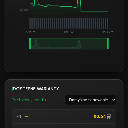
$0.60
29.06.26
18.07.26
06.08.26
DOSTĘPNE WARIANTY
Bez blokady handlu
🛒
$0.64
FN