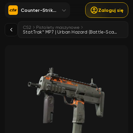
Counter-Strike 2
Zaloguj się
CS2
Pistolety maszynowe
StatTrak™ MP7 | Urban Hazard (Battle-Scarred)