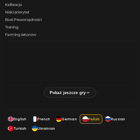
Kalibracja
Niski priorytet
Bost Praworządności
Trening
Farming żetonów
English
French
German
Polish
Russian
Turkish
Ukrainian