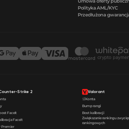
Umowa oferty publicz
Polityka AML/KYC
Przedłużona gwarancj
Counter-Strike 2
Valorant
onta
🛒Konta
y
Bump rangi
oost Faceit
Bost kalibracji
Zwiększanie rankingu zwyci
alibracja Faceit
rankingowych
 Premier