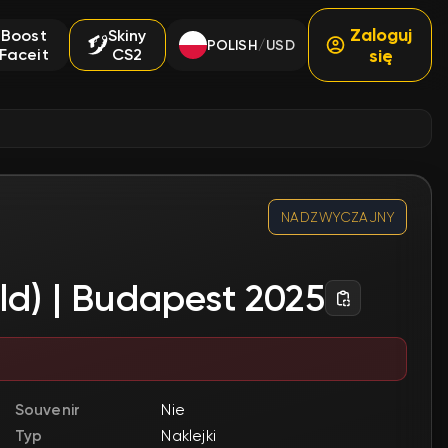
Zaloguj
Boost
Skiny
POLISH
USD
/
Faceit
CS2
się
NADZWYCZAJNY
ld) | Budapest 2025
Souvenir
Nie
Typ
Naklejki