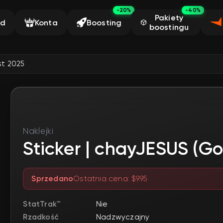
-20%
-40%
Pakiety
ąd
Konta
Boosting
boostingu
st 2025
Naklejki
Sticker | chayJESUS (Go
Sprzedano
Ostatnia cena: $9.95
StatTrak™
Nie
Rzadkość
Nadzwyczajny