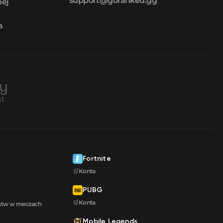
nej
a
Fortnite
🛒Konta
PUBG
🛒Konta
ęstw w meczach
Mobile Legends