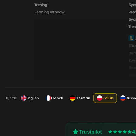
Trening
Буст
Farming żetonów
Prem
Буст
Tren
🛒K
Bum
Zwy
Boos
Wzmo
JĘZYK:
English
French
German
Polish
Russi
4
Trustpilot