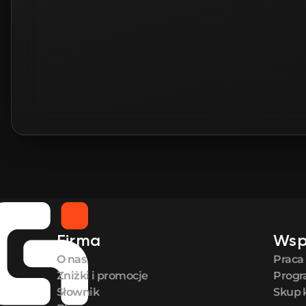
Firma
Wsp
O nas
Praca
Zniżki i promocje
Progr
Słownik
Skup 