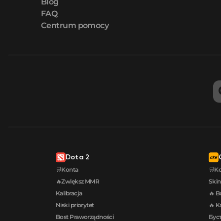
Blog
FAQ
Centrum pomocy
Dota 2
🛒Konta
🛒K
🔥Zwiększ MMR
Skin
Kalibracja
🔥 B
Niski priorytet
🔥 K
Bost Praworządności
Буст