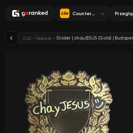
Counter-Strike 2
Przegl
Sticker | chayJESUS (Gold) | Budape
CS2
Naklejki