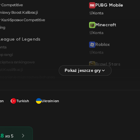
 Competitive
PUBG Mobile
iowy Boost Kalibracji
🛒Konta
 Калібровки Сompetitive
Minecraft
ing
🛒Konta
League of Legends
Roblox
onta
🛒Konta
p rangi
cięstwa rankingowe
Brawl Stars
t Kwalifikacji
🛒Konta
cnienie mistrzostwa bohatera
an
Turkish
Ukrainian
.8
из 5